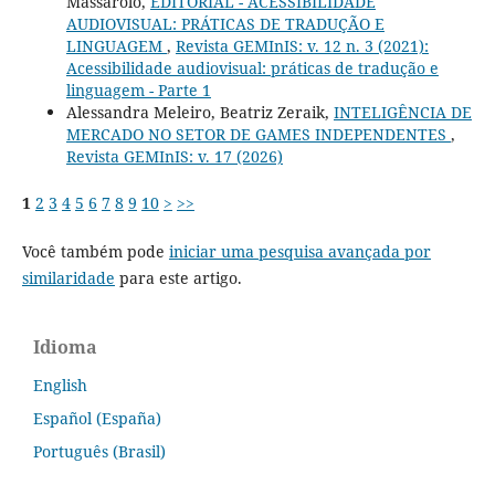
Massarolo,
EDITORIAL - ACESSIBILIDADE
AUDIOVISUAL: PRÁTICAS DE TRADUÇÃO E
LINGUAGEM
,
Revista GEMInIS: v. 12 n. 3 (2021):
Acessibilidade audiovisual: práticas de tradução e
linguagem - Parte 1
Alessandra Meleiro, Beatriz Zeraik,
INTELIGÊNCIA DE
MERCADO NO SETOR DE GAMES INDEPENDENTES
,
Revista GEMInIS: v. 17 (2026)
1
2
3
4
5
6
7
8
9
10
>
>>
Você também pode
iniciar uma pesquisa avançada por
similaridade
para este artigo.
Idioma
English
Español (España)
Português (Brasil)