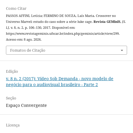
Como Citar
PASSOS AFFINI, Letícia; FERMINO DE SOUZA, Laís Maria. Crossover no
Universo Marvel: estudo do caso sobre a série luke cage.
Revista GEMInIS
,
[S.
l.]
, v. 8, n. 2, p. 106–130, 2017. Disponível em:
https://www.revistageminis.ufscar.br/index.php/geminis/article/view/299.
Acesso em: 8 ago. 2026.
Fomatos de Citação
Edição
v. 8 n. 2 (2017): Vídeo Sob Demanda - novo modelo de
negócio para o audiovisual brasileiro - Parte 2
Seção
Espaço Convergente
Licença