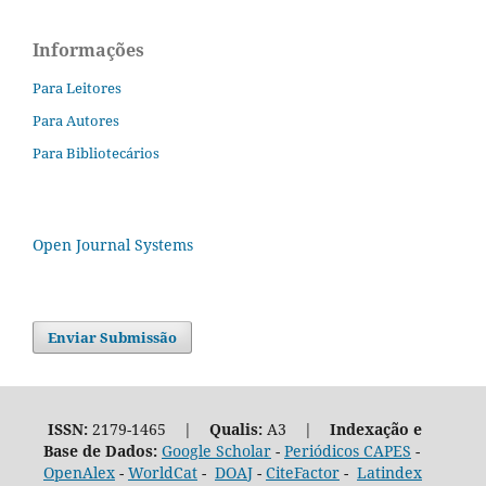
Informações
Para Leitores
Para Autores
Para Bibliotecários
Open Journal Systems
Enviar Submissão
ISSN:
2179-1465 |
Qualis:
A3 |
Indexação e
Base de Dados:
Google Scholar
-
Periódicos CAPES
-
OpenAlex
-
WorldCat
-
DOAJ
-
CiteFactor
-
Latindex