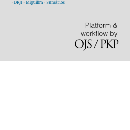
-
DRJI
-
Miguilim
-
Sumários