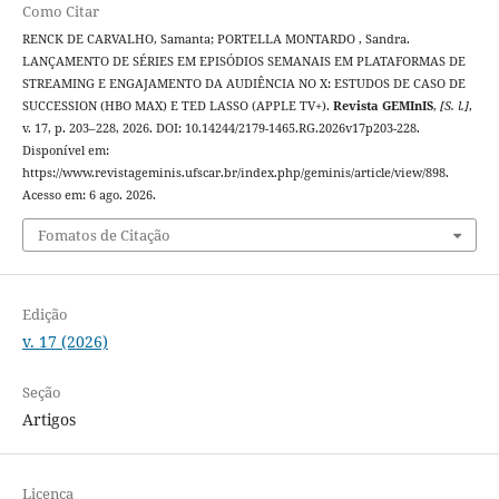
Como Citar
RENCK DE CARVALHO, Samanta; PORTELLA MONTARDO , Sandra.
LANÇAMENTO DE SÉRIES EM EPISÓDIOS SEMANAIS EM PLATAFORMAS DE
STREAMING E ENGAJAMENTO DA AUDIÊNCIA NO X: ESTUDOS DE CASO DE
SUCCESSION (HBO MAX) E TED LASSO (APPLE TV+).
Revista GEMInIS
,
[S. l.]
,
v. 17, p. 203–228, 2026. DOI: 10.14244/2179-1465.RG.2026v17p203-228.
Disponível em:
https://www.revistageminis.ufscar.br/index.php/geminis/article/view/898.
Acesso em: 6 ago. 2026.
Fomatos de Citação
Edição
v. 17 (2026)
Seção
Artigos
Licença