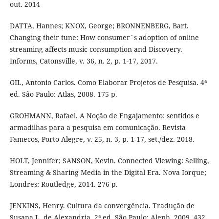
out. 2014
DATTA, Hannes; KNOX, George; BRONNENBERG, Bart.
Changing their tune: How consumer`s adoption of online
streaming affects music consumption and Discovery.
Informs, Catonsville, v. 36, n. 2, p. 1-17, 2017.
GIL, Antonio Carlos. Como Elaborar Projetos de Pesquisa. 4ª
ed. São Paulo: Atlas, 2008. 175 p.
GROHMANN, Rafael. A Noção de Engajamento: sentidos e
armadilhas para a pesquisa em comunicação. Revista
Famecos, Porto Alegre, v. 25, n. 3, p. 1-17, set./dez. 2018.
HOLT, Jennifer; SANSON, Kevin. Connected Viewing: Selling,
Streaming & Sharing Media in the Digital Era. Nova Iorque;
Londres: Routledge, 2014. 276 p.
JENKINS, Henry. Cultura da convergência. Tradução de
Susana L. de Alexandria. 2ª ed. São Paulo: Aleph, 2009. 432