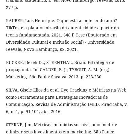
trabalho acadêmico. 2ª ed. Novo Hamburgo: Feevale, 2013.
277 p.
RAUBER, Luis Henrique. O que está acontecendo aqui?
TikTok e a plataformização da autenticidade a partir da
teoria fundamentada. 2021. 348 f. Tese (Doutorado em
Diversidade Cultural e Inclusão Social) - Universidade
Feevale, Novo Hamburgo, RS, 2021.
RUCKER, Derek D..; STERNTHAL, Brian. Estratégia de
propaganda. In: CALDER, B. J.; TYBOUT, A. M. (org).
Marketing. São Paulo: Saraiva, 2013, p. 223-230.
SILVA, Gisele Elios da et al. Eye Tracking e Métricas na Web
como Ferramentas para Estratégias Inovadoras de
Comunicação. Revista de Administração IMED, Piracicaba, v.
6, n. 1, p. 91-104, abr. 2016.
STERNE, Jim. Métricas em mídias sociais: como medir e
otimizar seus investimentos em marketing. São Paulo: