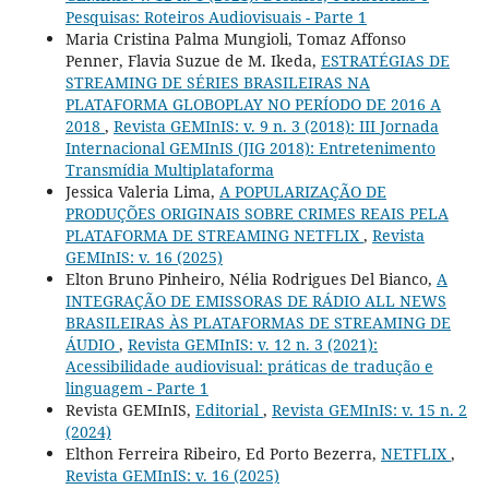
Pesquisas: Roteiros Audiovisuais - Parte 1
Maria Cristina Palma Mungioli, Tomaz Affonso
Penner, Flavia Suzue de M. Ikeda,
ESTRATÉGIAS DE
STREAMING DE SÉRIES BRASILEIRAS NA
PLATAFORMA GLOBOPLAY NO PERÍODO DE 2016 A
2018
,
Revista GEMInIS: v. 9 n. 3 (2018): III Jornada
Internacional GEMInIS (JIG 2018): Entretenimento
Transmídia Multiplataforma
Jessica Valeria Lima,
A POPULARIZAÇÃO DE
PRODUÇÕES ORIGINAIS SOBRE CRIMES REAIS PELA
PLATAFORMA DE STREAMING NETFLIX
,
Revista
GEMInIS: v. 16 (2025)
Elton Bruno Pinheiro, Nélia Rodrigues Del Bianco,
A
INTEGRAÇÃO DE EMISSORAS DE RÁDIO ALL NEWS
BRASILEIRAS ÀS PLATAFORMAS DE STREAMING DE
ÁUDIO
,
Revista GEMInIS: v. 12 n. 3 (2021):
Acessibilidade audiovisual: práticas de tradução e
linguagem - Parte 1
Revista GEMInIS,
Editorial
,
Revista GEMInIS: v. 15 n. 2
(2024)
Elthon Ferreira Ribeiro, Ed Porto Bezerra,
NETFLIX
,
Revista GEMInIS: v. 16 (2025)