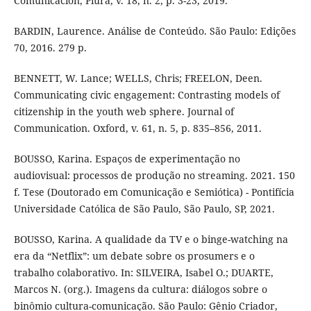
Comunicación, Piura, v. 18, n. 2, p. 3-23, 2019.
BARDIN, Laurence. Análise de Conteúdo. São Paulo: Edições
70, 2016. 279 p.
BENNETT, W. Lance; WELLS, Chris; FREELON, Deen.
Communicating civic engagement: Contrasting models of
citizenship in the youth web sphere. Journal of
Communication. Oxford, v. 61, n. 5, p. 835–856, 2011.
BOUSSO, Karina. Espaços de experimentação no
audiovisual: processos de produção no streaming. 2021. 150
f. Tese (Doutorado em Comunicação e Semiótica) - Pontifícia
Universidade Católica de São Paulo, São Paulo, SP, 2021.
BOUSSO, Karina. A qualidade da TV e o binge-watching na
era da “Netflix”: um debate sobre os prosumers e o
trabalho colaborativo. In: SILVEIRA, Isabel O.; DUARTE,
Marcos N. (org.). Imagens da cultura: diálogos sobre o
binômio cultura-comunicação. São Paulo: Gênio Criador,