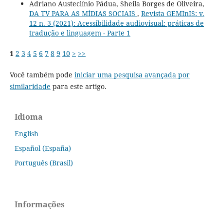
Adriano Austeclínio Pádua, Sheila Borges de Oliveira,
DA TV PARA AS MÍDIAS SOCIAIS
,
Revista GEMInIS: v.
12 n. 3 (2021): Acessibilidade audiovisual: práticas de
tradução e linguagem - Parte 1
1
2
3
4
5
6
7
8
9
10
>
>>
Você também pode
iniciar uma pesquisa avançada por
similaridade
para este artigo.
Idioma
English
Español (España)
Português (Brasil)
Informações