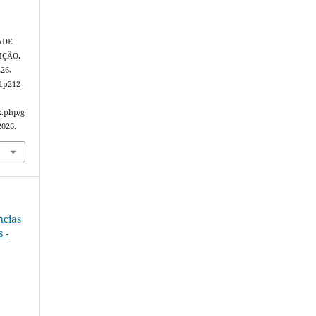
ADE
IÇÃO.
226,
1p212-
x.php/g
2026.
ncias
 -