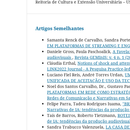
Reitoria de Cultura e Extensão Universitária – U
Artigos Semelhantes
Samanta Renck de Carvalho, Sandra Porte
EM PLATAFORMAS DE STREAMING E EN
Daniele Gross, Paula Paschoalick,
A Favela
audiovisuais
,
Revista GEMInIS: v. 4 n. 1 (2
Cláudia Erthal,
Notions of shock and atten
LINK2022 Journal - A Pesquisa Practice-le
Luciano Fiel Reis, André Torres Urdan,
UM
UNIFICADA DE ACEITAÇÃO E USO DA T
Noel dos Santos Carvalho, Dr., Gustavo Pa
PLATAFORMAS EM REDE COMO ESTRATÉG
Redes de Comunicação e Narrativas em Sa
Felipe Parra, Tadeu Rodrigues Iuama,
"BR
Narrativas de IA: tendências da produção 
Taís de Barros, Roberto Tietzmann,
ROTE
de IA: tendências da produção audiovisual
Sandra Trabucco Valenzuela,
LA CASA DE