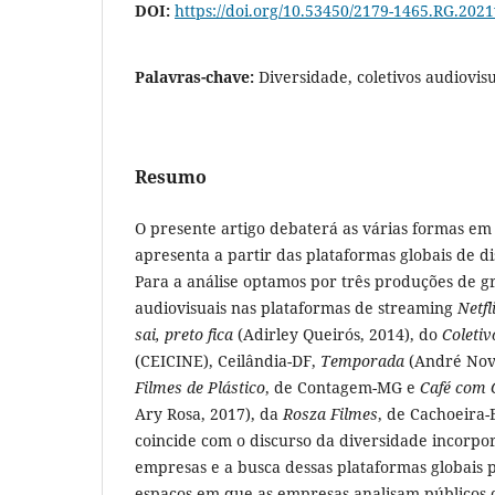
DOI:
https://doi.org/10.53450/2179-1465.RG.202
Palavras-chave:
Diversidade, coletivos audiovisu
Resumo
O presente artigo debaterá as várias formas em
apresenta a partir das plataformas globais de di
Para a análise optamos por três produções de gr
audiovisuais nas plataformas de streaming
Netfl
sai, preto fica
(Adirley Queirós, 2014), do
Coletiv
(CEICINE), Ceilândia-DF,
Temporada
(André Nova
Filmes de Plástico
, de Contagem-MG e
Café com 
Ary Rosa, 2017), da
Rosza Filmes
, de Cachoeira-
coincide com o discurso da diversidade incorpo
empresas e a busca dessas plataformas globais 
espaços em que as empresas analisam públicos 