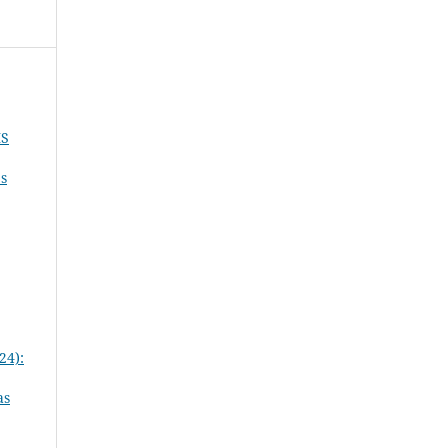
IS
es
24):
as