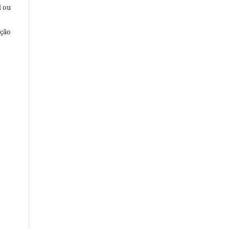
l ou
ação