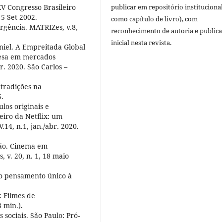
publicar em repositório instituciona
XV Congresso Brasileiro
5 Set 2002.
como capítulo de livro), com
gência. MATRIZes, v.8,
reconhecimento de autoria e public
inicial nesta revista.
iel. A Empreitada Global
resa em mercados
br. 2020. São Carlos –
ntradições na
.
os originais e
eiro da Netflix: um
4, n.1, jan./abr. 2020.
ão. Cinema em
 v. 20, n. 1, 18 maio
Do pensamento único à
 Filmes de
 min.).
sociais. São Paulo: Pró-