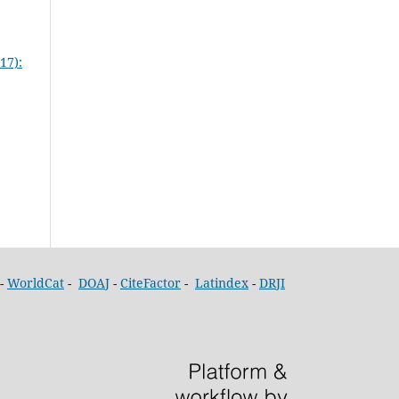
17):
-
WorldCat
-
DOAJ
-
CiteFactor
-
Latindex
-
DRJI