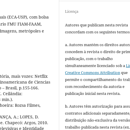
Licença
ais (ECA-USP), com bolsa
tário FMU FIAM-FAAM,
Autores que publicam nesta revista
Imagens, metrópoles e
concordam com os seguintes termos
a. Autores mantém os direitos autora
concedem à revista o direito de pri
publicação, com o trabalho
simultaneamente licenciado sob a
Li
Creative Commons Attribution
que
ria, mais vozes: Netflix
permite o compartilhamento do tra
tinoamericana de Ciencias
com reconhecimento da autoria e
 – Brasil, p.155-166.
publicação inicial nesta revista.
. Ceilândia:
 min.).
hoeira: Rozsa Filmes,
b. Autores têm autorização para ass
contratos adicionais separadamente
RANÇA, A.; LOPES, D.
distribuição não-exclusiva da versã
de. Chapecó: Argos, 2010.
trabalho publicada nesta revista (ex.
levisivas e Identidade