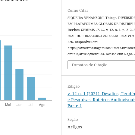
Como Citar
SIQUEIRA VENANZONI, Thiago. DIVERSID
EM PLATAFORMAS GLOBAIS DE DISTRIBU
Revista GEMInIS
,
[S. l.]
, v. 12, n. 1, p. 212–
2021. DOI: 10.53450/2179-1465.RG.2021v12i
226. Disponível em:
https://www.revistageminis.ufscar.br/inde
eminis/article/view/534. Acesso em: 6 ago. 
Fomatos de Citação
Edição
v. 12 n. 1 (2021): Desafios, Tendê
e Pesquisas: Roteiros Audiovisuais
Parte 1
Seção
Artigos