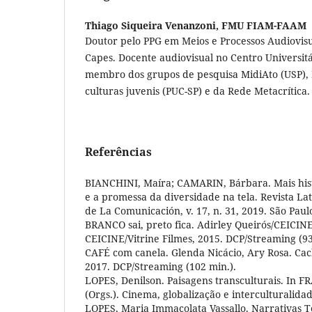
Thiago Siqueira Venanzoni,
FMU FIAM-FAAM
Doutor pelo PPG em Meios e Processos Audiovisu
Capes. Docente audiovisual no Centro Universi
membro dos grupos de pesquisa MidiAto (USP), 
culturas juvenis (PUC-SP) e da Rede Metacrítica.
Referências
BIANCHINI, Maíra; CAMARIN, Bárbara. Mais histó
e a promessa da diversidade na tela. Revista La
de La Comunicación, v. 17, n. 31, 2019. São Paulo
BRANCO sai, preto fica. Adirley Queirós/CEICINE
CEICINE/Vitrine Filmes, 2015. DCP/Streaming (93
CAFÉ com canela. Glenda Nicácio, Ary Rosa. Cac
2017. DCP/Streaming (102 min.).
LOPES, Denilson. Paisagens transculturais. In F
(Orgs.). Cinema, globalização e interculturalida
LOPES, Maria Immacolata Vassallo. Narrativas Te