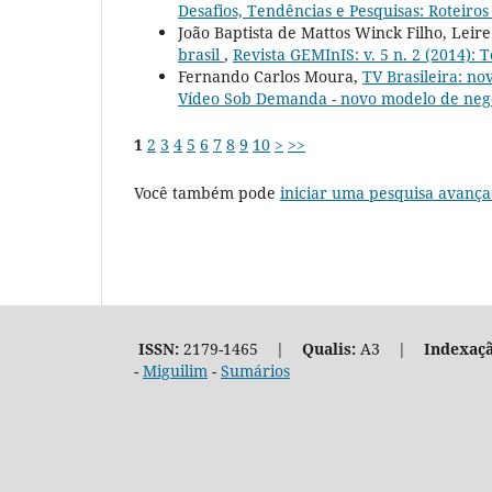
Desafios, Tendências e Pesquisas: Roteiros 
João Baptista de Mattos Winck Filho, Leir
brasil
,
Revista GEMInIS: v. 5 n. 2 (2014): 
Fernando Carlos Moura,
TV Brasileira: n
Vídeo Sob Demanda - novo modelo de negóci
1
2
3
4
5
6
7
8
9
10
>
>>
Você também pode
iniciar uma pesquisa avança
ISSN:
2179-1465 |
Qualis:
A3 |
Indexaçã
-
Miguilim
-
Sumários