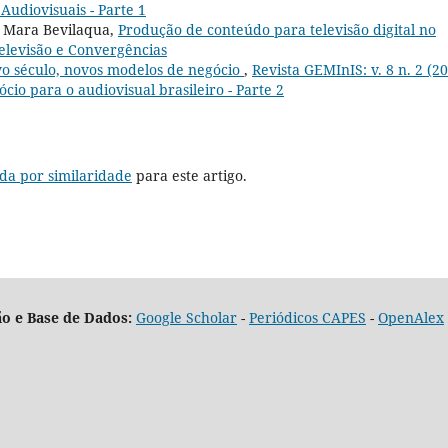
Audiovisuais - Parte 1
e Mara Bevilaqua,
Produção de conteúdo para televisão digital no
Televisão e Convergências
ovo século, novos modelos de negócio
,
Revista GEMInIS: v. 8 n. 2 (20
o para o audiovisual brasileiro - Parte 2
da por similaridade
para este artigo.
o e Base de Dados:
Google Scholar
-
Periódicos CAPES
-
OpenAlex