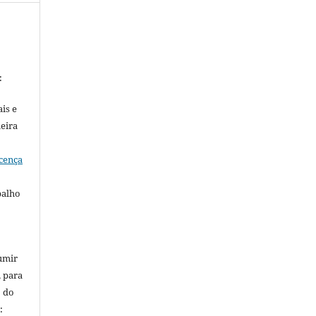
:
is e
meira
cença
balho
umir
, para
o do
: