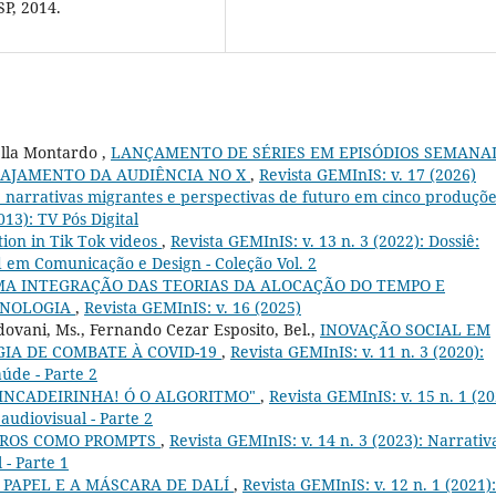
SP, 2014.
lla Montardo ,
LANÇAMENTO DE SÉRIES EM EPISÓDIOS SEMANA
GAJAMENTO DA AUDIÊNCIA NO X
,
Revista GEMInIS: v. 17 (2026)
: narrativas migrantes e perspectivas de futuro em cinco produçõ
013): TV Pós Digital
tion in Tik Tok videos
,
Revista GEMInIS: v. 13 n. 3 (2022): Dossiê:
d em Comunicação e Design - Coleção Vol. 2
A INTEGRAÇÃO DAS TEORIAS DA ALOCAÇÃO DO TEMPO E
ECNOLOGIA
,
Revista GEMInIS: v. 16 (2025)
dovani, Ms., Fernando Cezar Esposito, Bel.,
INOVAÇÃO SOCIAL EM
IA DE COMBATE À COVID-19
,
Revista GEMInIS: v. 11 n. 3 (2020):
úde - Parte 2
INCADEIRINHA! Ó O ALGORITMO"
,
Revista GEMInIS: v. 15 n. 1 (20
audiovisual - Parte 2
IROS COMO PROMPTS
,
Revista GEMInIS: v. 14 n. 3 (2023): Narrativ
 - Parte 1
 PAPEL E A MÁSCARA DE DALÍ
,
Revista GEMInIS: v. 12 n. 1 (2021):