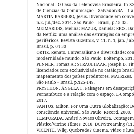
Nacional : O Caso da Telenovela Brasileira. In X
de Ciências da Comunicação – Salvador/BA – 1 a 
MARTIN-BARBERO, Jesús. Diversidade em conver
n.2, jul./dez. 2014. São Paulo – Brasil, p.15-33.
MEIMARIDIS, Melina; MAZUR, Daniela; RIOS, Dan
da Netflix: uma análise das estratégias da emp
periféricos. Revista GEMInIS, v. 11, n. 1, jan. / a
Brasil, p. 04-30
ORTIZ, Renato. Universalismo e diversidade: co
modernidade-mundo. São Paulo: Boitempo, 2015
PENNER, Tomaz A.; STRAUBHAAR, Joseph D. Títul
licenciados com exclusividade no catálogo brasil
mapeamento dos países produtores. MATRIZes, V.1
São Paulo – Brasil, p.125-149.
PRYSTHON, ÂNGELA F. Paisagens em desapariç
Pernambuco e a relação com o espaço. E-Compós,
2017.
SANTOS, Milton. Por Uma Outra Globalização: 
consciência universal. São Paulo: Record, 2000.
TEMPORADA. André Novaes Oliveira. Contagem:
Plástico/Vitrine Filmes, 2018. DCP/Streaming (113
VICENTE, Wilq. Quebrada? Cinema, vídeo e lutas 