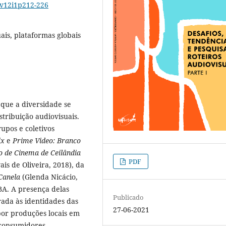
1v12i1p212-226
ais, plataformas globais
 que a diversidade se
stribuição audiovisuais.
upos e coletivos
ix
e
Prime Video:
Branco
o de Cinema de Ceilândia
PDF
is de Oliveira, 2018), da
Canela
(Glenda Nicácio,
BA. A presença delas
Publicado
rada às identidades das
27-06-2021
por produções locais em
consumidores.