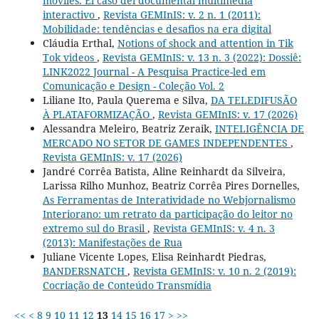
móviles. El caso del documental multimedia
interactivo
,
Revista GEMInIS: v. 2 n. 1 (2011):
Mobilidade: tendências e desafios na era digital
Cláudia Erthal,
Notions of shock and attention in Tik
Tok videos
,
Revista GEMInIS: v. 13 n. 3 (2022): Dossiê:
LINK2022 Journal - A Pesquisa Practice-led em
Comunicação e Design - Coleção Vol. 2
Liliane Ito, Paula Querema e Silva,
DA TELEDIFUSÃO
À PLATAFORMIZAÇÃO
,
Revista GEMInIS: v. 17 (2026)
Alessandra Meleiro, Beatriz Zeraik,
INTELIGÊNCIA DE
MERCADO NO SETOR DE GAMES INDEPENDENTES
,
Revista GEMInIS: v. 17 (2026)
Jandré Corrêa Batista, Aline Reinhardt da Silveira,
Larissa Rilho Munhoz, Beatriz Corrêa Pires Dornelles,
As Ferramentas de Interatividade no Webjornalismo
Interiorano: um retrato da participação do leitor no
extremo sul do Brasil
,
Revista GEMInIS: v. 4 n. 3
(2013): Manifestações de Rua
Juliane Vicente Lopes, Elisa Reinhardt Piedras,
BANDERSNATCH
,
Revista GEMInIS: v. 10 n. 2 (2019):
Cocriação de Conteúdo Transmídia
<<
<
8
9
10
11
12
13
14
15
16
17
>
>>