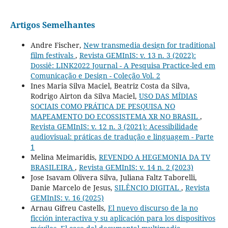
Artigos Semelhantes
Andre Fischer,
New transmedia design for traditional
film festivals
,
Revista GEMInIS: v. 13 n. 3 (2022):
Dossiê: LINK2022 Journal - A Pesquisa Practice-led em
Comunicação e Design - Coleção Vol. 2
Ines Maria Silva Maciel, Beatriz Costa da Silva,
Rodrigo Airton da Silva Maciel,
USO DAS MÍDIAS
SOCIAIS COMO PRÁTICA DE PESQUISA NO
MAPEAMENTO DO ECOSSISTEMA XR NO BRASIL
,
Revista GEMInIS: v. 12 n. 3 (2021): Acessibilidade
audiovisual: práticas de tradução e linguagem - Parte
1
Melina Meimaridis,
REVENDO A HEGEMONIA DA TV
BRASILEIRA
,
Revista GEMInIS: v. 14 n. 2 (2023)
Jose Isavam Olivera Silva, Juliana Faltz Taborelli,
Danie Marcelo de Jesus,
SILÊNCIO DIGITAL
,
Revista
GEMInIS: v. 16 (2025)
Arnau Gifreu Castells,
El nuevo discurso de la no
ficción interactiva y su aplicación para los dispositivos