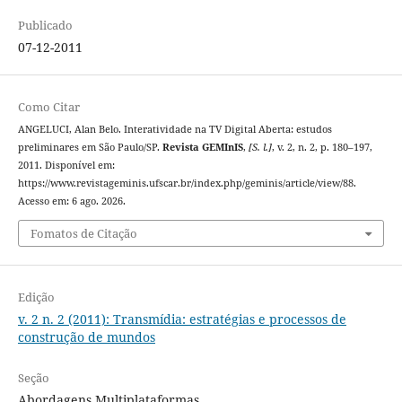
Publicado
07-12-2011
Como Citar
ANGELUCI, Alan Belo. Interatividade na TV Digital Aberta: estudos
preliminares em São Paulo/SP.
Revista GEMInIS
,
[S. l.]
, v. 2, n. 2, p. 180–197,
2011. Disponível em:
https://www.revistageminis.ufscar.br/index.php/geminis/article/view/88.
Acesso em: 6 ago. 2026.
Fomatos de Citação
Edição
v. 2 n. 2 (2011): Transmídia: estratégias e processos de
construção de mundos
Seção
Abordagens Multiplataformas