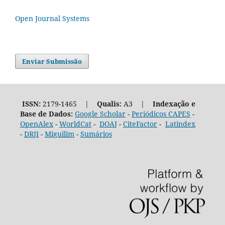
Open Journal Systems
Enviar Submissão
ISSN:
2179-1465 |
Qualis:
A3 |
Indexação e
Base de Dados:
Google Scholar
-
Periódicos CAPES
-
OpenAlex
-
WorldCat
-
DOAJ
-
CiteFactor
-
Latindex
-
DRJI
-
Miguilim
-
Sumários