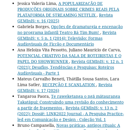
Jessica Valeria Lima,
A POPULARIZAÇÃO DE
PRODUÇÕES ORIGINAIS SOBRE CRIMES REAIS PELA
PLATAFORMA DE STREAMING NETFLIX
,
Revista
GEMInIS: v. 16 (2025)
Gabriela Borges,
Opções de dramaturgia e encenação
no programa infantil Teatro Rá Tim Bum!
,
Revista
GEMInIS: v. 5 n. 1 (2014): Televisão: Formas
Audiovisuais de Ficção e Documentário
Ana Heloiza Vita Pessotto, Juliano Maurício de Carva,
POTENCIAL CRIATIVO DA SALA DE ROTEIRISTAS E O
PAPEL DO SHOWRUNNER
,
Revista GEMInIS: v. 12 n. 1
(2021): Desafios, Tendências e Pesquisas: Roteiros
Audiovisuais - Parte 1
Mateus Carvalho Beneti, Thátilla Sousa Santos, Lara
Lima Satler,
RECEPÇÃO E SCANLATION
,
Revista
GEMInIS: v. 17 (2026)
Tangaroa Paora,
Te raweketanga o ngā mātauranga
Takatāpui: Construindo uma revisão do conhecimento
a partir de fragmentos
,
Revista GEMInIS: v. 13 n. 2
(2022): Dossiê: LINK2022 Journal - A Pesquisa Practice-
led em Comunicação e Design - Coleção Vol. 1
Bruno Campanella,
Novas práticas, antigos rituais: A