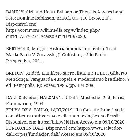
BANKSY. Girl and Heart Balloon or There is Always hope.
Foto: Dominic Robinson, Bristol, UK. (CC BY-SA 2.0).
Disponível em:
https://commons.wikimedia.org/w/index.php?
curid=73570221 Acesso em 11/10/2020.
BERTHOLD, Margot. História mundial do teatro. Trad.
Maria Paula V. Zurawski; J. Guinsburg. São Paulo:
Perspectiva, 2001.
BRETON, André. Manifesto surrealista. In: TELES, Gilberto
Mendonça. Vanguarda europeia e modernismo brasileiro. 9
ed. Petrópolis, RJ: Vozes, 1986. pp. 174-208.
DALÍ, Salvador; HALSMAN, P. Dali’s Mustache. 2ed. Paris:
Flammarion, 1994.
FOLHA DE S. PAULO, 18/07/2019. “La Casa de Papel” volta
com discurso subversivo e cita manifestações no Brasil.
Disponível em: https://bit.ly/3ki1tzA Acesso em 09/10/2020.
FUNDACIÓN DALÍ. Disponível em: https://www.salvador-
dali.org/es/fundacion-dali/ Acesso em 05/10/2020.