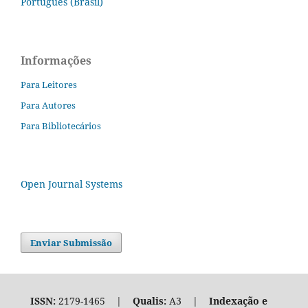
Português (Brasil)
Informações
Para Leitores
Para Autores
Para Bibliotecários
Open Journal Systems
Enviar Submissão
ISSN:
2179-1465 |
Qualis:
A3 |
Indexação e