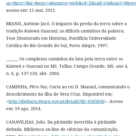
sa=t&rct=j&q=&esrc=s&source=web&cd=2&cad=rja&uact=8&
acesso em: 15 mai. 2015.
BRAND, Antônio Jacó. O impacto da perda da terra sobre a
tradição Kaiowá Guarani: os difíceis caminhos da palavra.
Tese (Doutorado em História), Pontifícia Universidade
Católica do Rio Grande do Sul, Porto Alegre, 1997.
______. Os complexos caminhos da luta pela terra entre os
Kaiowá e Guarani no MS. Tellus: Campo Grande, MS, ano 4,
n. 6, p. 137-150, abr. 2004.
CAMINHA, Pêro Vaz. Carta ao rei D. Manuel, comunicando o
descobrimento da Ilha de Vera Cruz. Disponível em:
<
http://digitarq.dgarq.gov.pt/details?id=4185836
>. Acesso
em: 19 ago. 2014.
CANAVILHAS, João. Da pirâmide invertida à pirâmide
deitada. Biblioteca on-line de ciências da comunicação,