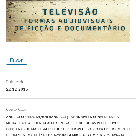
PDF
Publicado
22-12-2016
Como Citar
ANGELO CORRÊA, Miguel; BANDUCCI JÚNIOR, Álvaro. CONVERGÊNCIA
MIDIÁTICA E APROPRIAÇÃO DAS NOVAS TECNOLOGIAS PELOS POVOS
INDÍGENAS DE MATO GROSSO DO SUL: PERSPECTIVAS PARA O SURGIMENTO
DE UM “CINEMA DE ÍNDIO”?.
Revista GEMInIS
,
[S. l.]
, v. 7, n. 2, p. 189–214,