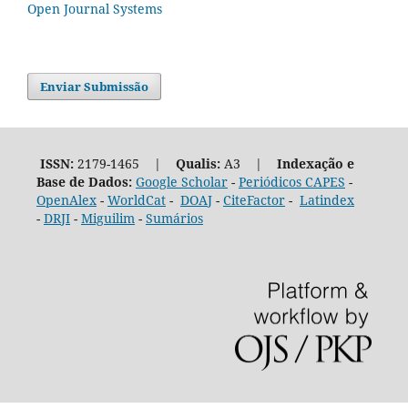
Open Journal Systems
Enviar Submissão
ISSN:
2179-1465 |
Qualis:
A3 |
Indexação e
Base de Dados:
Google Scholar
-
Periódicos CAPES
-
OpenAlex
-
WorldCat
-
DOAJ
-
CiteFactor
-
Latindex
-
DRJI
-
Miguilim
-
Sumários