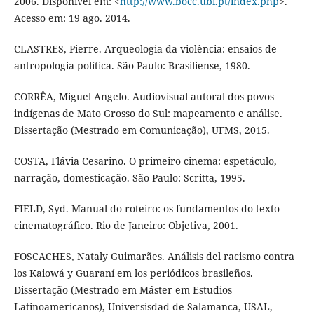
2006. Disponível em: <
http://www.bocc.ubi.pt/index.php
>.
Acesso em: 19 ago. 2014.
CLASTRES, Pierre. Arqueologia da violência: ensaios de
antropologia política. São Paulo: Brasiliense, 1980.
CORRÊA, Miguel Angelo. Audiovisual autoral dos povos
indígenas de Mato Grosso do Sul: mapeamento e análise.
Dissertação (Mestrado em Comunicação), UFMS, 2015.
COSTA, Flávia Cesarino. O primeiro cinema: espetáculo,
narração, domesticação. São Paulo: Scritta, 1995.
FIELD, Syd. Manual do roteiro: os fundamentos do texto
cinematográfico. Rio de Janeiro: Objetiva, 2001.
FOSCACHES, Nataly Guimarães. Análisis del racismo contra
los Kaiowá y Guaraní em los periódicos brasileños.
Dissertação (Mestrado em Máster em Estudios
Latinoamericanos), Universisdad de Salamanca, USAL,