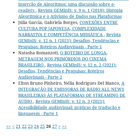
Inserção de Algoritmos: uma discussão sobre e-
readers
,
Revista GEMInIS: v. 9 n. 1 (2018): Distopia
Algorítmica e o Ativismo de Dados nas Plataformas
Júlia Garcia, Gabriela Borges,
CONEXÕES ENTRE
CULTURA POP JAPONESA, COMPLEXIDADE
NARRATIVA E COMPETÊNCIA MIDIÁTICA
,
Revista
GEMInIS: v. 12 n. 1 (2021): Desafios, Tendências e
Pesquisas: Roteiros Audiovisuais - Parte 1
Natasha Romanzoti,
O ROTEIRO DE LONGA-
METRAGEM NOS PRIMÓRDIOS DO CINEMA
BRASILEIRO
,
Revista GEMInIS: v. 12 n. 2 (2021):
Desafios, Tendências e Pesquisas: Roteiros
Audiovisuais - Parte 2
Elton Bruno Pinheiro, Nélia Rodrigues Del Bianco,
A
INTEGRAÇÃO DE EMISSORAS DE RÁDIO ALL NEWS
BRASILEIRAS ÀS PLATAFORMAS DE STREAMING DE
ÁUDIO
,
Revista GEMInIS: v. 12 n. 3 (2021):
Acessibilidade audiovisual: práticas de tradução e
linguagem - Parte 1
<<
<
21
22
23
24
25
26
27
>
>>