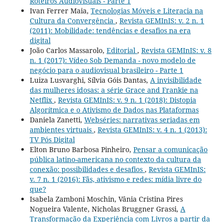
Roteiros Audiovisuais - Parte 1
Ivan Ferrer Maia,
Tecnologias Móveis e Literacia na
Cultura da Convergência
,
Revista GEMInIS: v. 2 n. 1
(2011): Mobilidade: tendências e desafios na era
digital
João Carlos Massarolo,
Editorial
,
Revista GEMInIS: v. 8
n. 1 (2017): Vídeo Sob Demanda - novo modelo de
negócio para o audiovisual brasileiro - Parte 1
Luiza Lusvarghi, Sílvia Góis Dantas,
A invisibilidade
das mulheres idosas: a série Grace and Frankie na
Netflix
,
Revista GEMInIS: v. 9 n. 1 (2018): Distopia
Algorítmica e o Ativismo de Dados nas Plataformas
Daniela Zanetti,
Webséries: narrativas seriadas em
ambientes virtuais
,
Revista GEMInIS: v. 4 n. 1 (2013):
TV Pós Digital
Elton Bruno Barbosa Pinheiro,
Pensar a comunicação
pública latino-americana no contexto da cultura da
conexão: possibilidades e desafios
,
Revista GEMInIS:
v. 7 n. 1 (2016): Fãs, ativismo e redes: mídia livre do
que?
Isabela Zamboni Moschin, Vânia Cristina Pires
Nogueira Valente, Nicholas Bruggner Grassi,
A
Transformação da Experiência com Livros a partir da