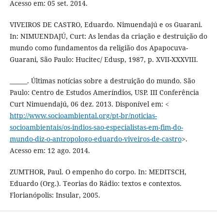
Acesso em: 05 set. 2014.
VIVEIROS DE CASTRO, Eduardo. Nimuendajú e os Guarani.
In: NIMUENDAJÚ, Curt: As lendas da criação e destruição do
mundo como fundamentos da religião dos Apapocuva-
Guarani, São Paulo: Hucitec/ Edusp, 1987, p. XVII-XXXVIII.
______. Últimas notícias sobre a destruição do mundo. São
Paulo: Centro de Estudos Ameríndios, USP. III Conferência
Curt Nimuendajú, 06 dez. 2013. Disponível em: <
http://www.socioambiental.org/pt-br/noticias-
socioambientais/os-indios-sao-especialistas-em-fim-do-
mundo-diz-o-antropologo-eduardo-viveiros-de-castro
>.
Acesso em: 12 ago. 2014.
ZUMTHOR, Paul. O empenho do corpo. In: MEDITSCH,
Eduardo (Org.). Teorias do Rádio: textos e contextos.
Florianópolis: Insular, 2005.