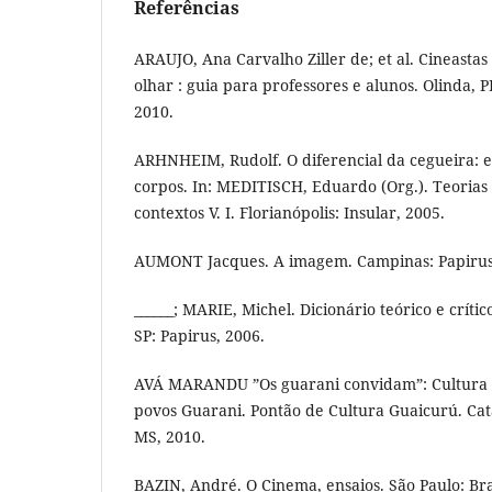
Referências
ARAUJO, Ana Carvalho Ziller de; et al. Cineasta
olhar : guia para professores e alunos. Olinda, P
2010.
ARHNHEIM, Rudolf. O diferencial da cegueira: es
corpos. In: MEDITISCH, Eduardo (Org.). Teorias 
contextos V. I. Florianópolis: Insular, 2005.
AUMONT Jacques. A imagem. Campinas: Papirus
______; MARIE, Michel. Dicionário teórico e crít
SP: Papirus, 2006.
AVÁ MARANDU ”Os guarani convidam”: Cultura 
povos Guarani. Pontão de Cultura Guaicurú. Ca
MS, 2010.
BAZIN, André. O Cinema, ensaios. São Paulo: Bra