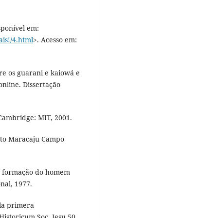
isponível em:
is!/4.html
>. Acesso em:
e os guarani e kaiowá e
online. Dissertação
ambridge: MIT, 2001.
alto Maracaju Campo
a formação do homem
nal, 1977.
la primera
istoricum Soc. Iesu 50,