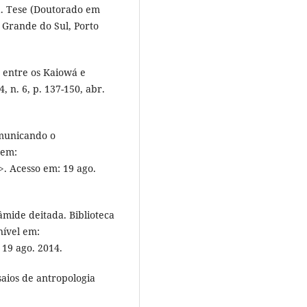
a. Tese (Doutorado em
o Grande do Sul, Porto
a entre os Kaiowá e
 n. 6, p. 137-150, abr.
omunicando o
 em:
>. Acesso em: 19 ago.
mide deitada. Biblioteca
nível em:
 19 ago. 2014.
saios de antropologia