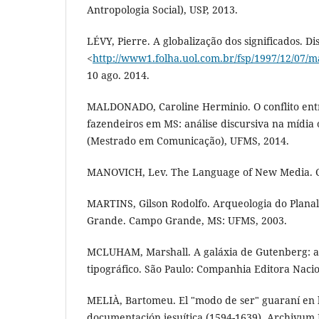
Antropologia Social), USP, 2013.
LÉVY, Pierre. A globalização dos significados. D
<
http://www1.folha.uol.com.br/fsp/1997/12/07/ma
10 ago. 2014.
MALDONADO, Caroline Herminio. O conflito entr
fazendeiros em MS: análise discursiva na mídia 
(Mestrado em Comunicação), UFMS, 2014.
MANOVICH, Lev. The Language of New Media. C
MARTINS, Gilson Rodolfo. Arqueologia do Plan
Grande. Campo Grande, MS: UFMS, 2003.
MCLUHAM, Marshall. A galáxia de Gutenberg: 
tipográfico. São Paulo: Companhia Editora Nacio
MELIÀ, Bartomeu. El "modo de ser" guaraní en 
documentación jesuítica (1594-1639). Archivum H