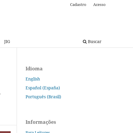
Cadastro
Acesso
JIG
Buscar
Idioma
English
Español (España)
O
Português (Brasil)
Informações
Para Leitores