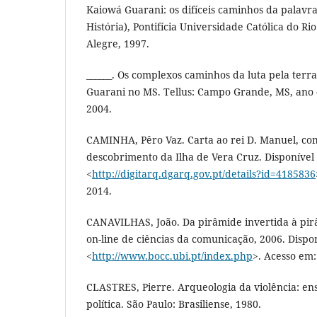
Kaiowá Guarani: os difíceis caminhos da palavr
História), Pontifícia Universidade Católica do Ri
Alegre, 1997.
______. Os complexos caminhos da luta pela terr
Guarani no MS. Tellus: Campo Grande, MS, ano 4,
2004.
CAMINHA, Pêro Vaz. Carta ao rei D. Manuel, c
descobrimento da Ilha de Vera Cruz. Disponível
<
http://digitarq.dgarq.gov.pt/details?id=4185836
2014.
CANAVILHAS, João. Da pirâmide invertida à pirâ
on-line de ciências da comunicação, 2006. Dispo
<
http://www.bocc.ubi.pt/index.php
>. Acesso em:
CLASTRES, Pierre. Arqueologia da violência: en
política. São Paulo: Brasiliense, 1980.