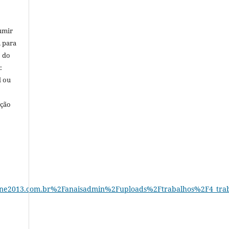
umir
, para
o do
:
l ou
ação
e2013.com.br%2Fanaisadmin%2Fuploads%2Ftrabalhos%2F4_tra