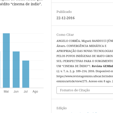
édito “cinema de índio”.
Publicado
22-12-2016
Como Citar
ANGELO CORRÊA, Miguel; BANDUCCI JÚN
Álvaro. CONVERGÊNCIA MIDIÁTICA E
APROPRIAÇÃO DAS NOVAS TECNOLOGIA
PELOS POVOS INDÍGENAS DE MATO GROS
SUL: PERSPECTIVAS PARA O SURGIMENTO
UM “CINEMA DE ÍNDIO”?.
Revista GEMIn
l.]
, v. 7, n. 2, p. 189–214, 2016. Disponível e
https://www.revistageminis.ufscar.br/inde
eminis/article/view/275. Acesso em: 8 ago. 
Fomatos de Citação
Edição