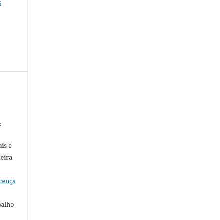
s
:
is e
meira
cença
balho