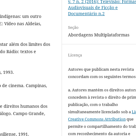
v. 7 n. 2 (2016): Televisão: Forma
Audiovisuais de Ficção e
Documentário n.2
s indígenas: um outro
E: Vídeo nas Aldeias,
Seção
Abordagens Multiplataformas
tar além dos limites dos
do Rádio: textos e
Licença
Autores que publicam nesta revista
, 1993.
concordam com os seguintes termos
ico de cinema. Campinas,
a. Autores mantém os direitos autora
concedem à revista o direito de pri
publicação, com o trabalho
e direitos humanos dos
simultaneamente licenciado sob a
Li
tálogo. Campo Grande,
Creative Commons Attribution
que
permite o compartilhamento do tra
com reconhecimento da autoria e
siliense, 1991.