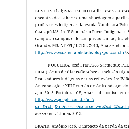
BENITES Eliel; NASCIMENTO Adir Casaro. A esc
encontro dos saberes: uma abordagem a partir 
professores indígenas da escola Ñandejára Polo 
Caarapó-MS. In: V Seminário Povos Indígenas e 
campo ao campus e do campus ao campo, trajet
Grande, MS: NEPPI / UCDB, 2013, Anais eletrônic
http://www.vsustentabilidade.blogspot.com.br/
>
______; NOGUEIRA, José Francisco Sarmento; PO
FIDA (Fórum de discussão sobre a Inclusão Digita
Realizadores indígenas e suas reflexões. In: IV 
Antropologia e XIII Reunião de Antropólogos do
ago. 2013, Fortaleza, CE, Anais... disponível em: 
http://www.google.com.br/url?
sa=t&rct=j&q=&esrc=s&source=web&cd=2&cad
acesso em: 15 mai. 2015.
BRAND, Antônio Jacó. O impacto da perda da ter