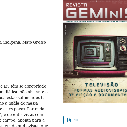
o, indígena, Mato Grosso
de MS têm se apropriado
midiática, não obstante o
qual estão submetidos há
mo a mídia de massa
e estes povos. Por meio
”, e de entrevistas com
PDF
de campo, aponta para a
dagem do audiovisual que