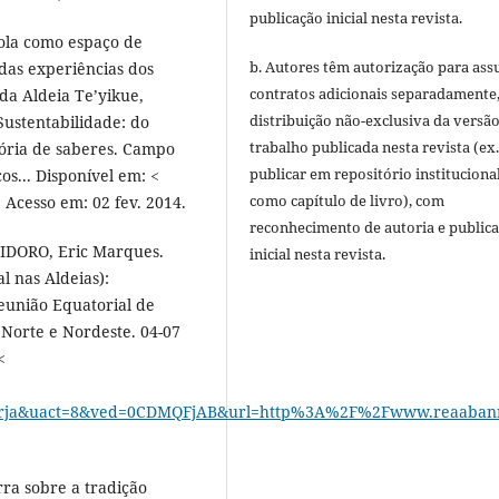
publicação inicial nesta revista.
ola como espaço de
b. Autores têm autorização para ass
das experiências dos
contratos adicionais separadamente
da Aldeia Te’yikue,
distribuição não-exclusiva da versã
Sustentabilidade: do
trabalho publicada nesta revista (ex.
ória de saberes. Campo
publicar em repositório instituciona
os... Disponível em: <
como capítulo de livro), com
. Acesso em: 02 fev. 2014.
reconhecimento de autoria e public
LIDORO, Eric Marques.
inicial nesta revista.
l nas Aldeias):
Reunião Equatorial de
 Norte e Nordeste. 04-07
<
=rja&uact=8&ved=0CDMQFjAB&url=http%3A%2F%2Fwww.reaabann
ra sobre a tradição