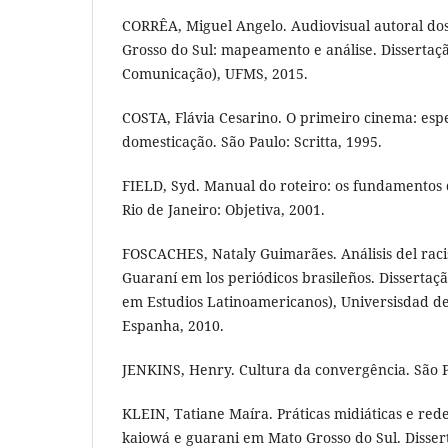
CORRÊA, Miguel Angelo. Audiovisual autoral do
Grosso do Sul: mapeamento e análise. Disserta
Comunicação), UFMS, 2015.
COSTA, Flávia Cesarino. O primeiro cinema: esp
domesticação. São Paulo: Scritta, 1995.
FIELD, Syd. Manual do roteiro: os fundamentos 
Rio de Janeiro: Objetiva, 2001.
FOSCACHES, Nataly Guimarães. Análisis del raci
Guaraní em los periódicos brasileños. Disserta
em Estudios Latinoamericanos), Universisdad d
Espanha, 2010.
JENKINS, Henry. Cultura da convergência. São P
KLEIN, Tatiane Maíra. Práticas midiáticas e rede
kaiowá e guarani em Mato Grosso do Sul. Disse