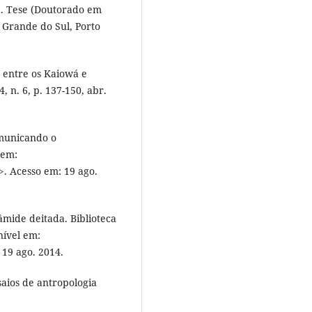
a. Tese (Doutorado em
o Grande do Sul, Porto
a entre os Kaiowá e
 n. 6, p. 137-150, abr.
omunicando o
 em:
>. Acesso em: 19 ago.
mide deitada. Biblioteca
nível em:
 19 ago. 2014.
saios de antropologia