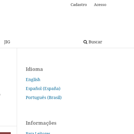
Cadastro
Acesso
JIG
Buscar
Idioma
English
Español (España)
O
Português (Brasil)
Informações
Para Leitores