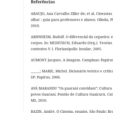
Referências
ARAUJO, Ana Carvalho Ziller de; et al. Cineasta
olhar : guia para professores e alunos. Olinda, P
2010.
ARHNHEIM, Rudolf. O diferencial da cegueira: es
corpos. In: MEDITISCH, Eduardo (Org.). Teorias 
contextos V. I. Florianópolis: Insular, 2005.
AUMONT Jacques. A imagem. Campinas: Papirus
______; MARIE, Michel. Dicionário teórico e crít
SP: Papirus, 2006.
AVÁ MARANDU ”Os guarani convidam”: Cultura 
povos Guarani. Pontão de Cultura Guaicurú. Ca
MS, 2010.
BAZIN, André. O Cinema, ensaios. São Paulo: Bra