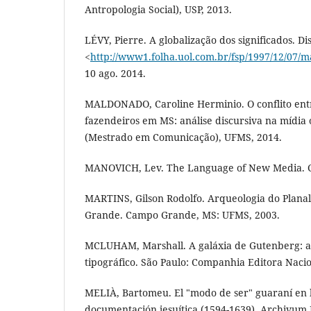
Antropologia Social), USP, 2013.
LÉVY, Pierre. A globalização dos significados. D
<
http://www1.folha.uol.com.br/fsp/1997/12/07/ma
10 ago. 2014.
MALDONADO, Caroline Herminio. O conflito entr
fazendeiros em MS: análise discursiva na mídia 
(Mestrado em Comunicação), UFMS, 2014.
MANOVICH, Lev. The Language of New Media. C
MARTINS, Gilson Rodolfo. Arqueologia do Plan
Grande. Campo Grande, MS: UFMS, 2003.
MCLUHAM, Marshall. A galáxia de Gutenberg: 
tipográfico. São Paulo: Companhia Editora Nacio
MELIÀ, Bartomeu. El "modo de ser" guaraní en 
documentación jesuítica (1594-1639). Archivum H