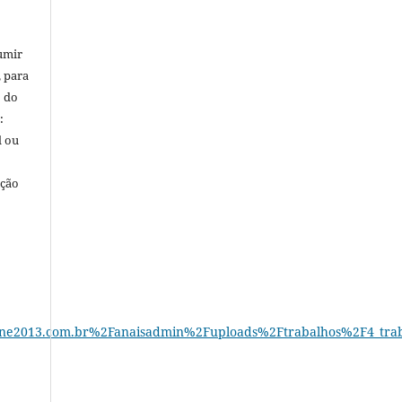
umir
, para
o do
:
l ou
ação
e2013.com.br%2Fanaisadmin%2Fuploads%2Ftrabalhos%2F4_tra