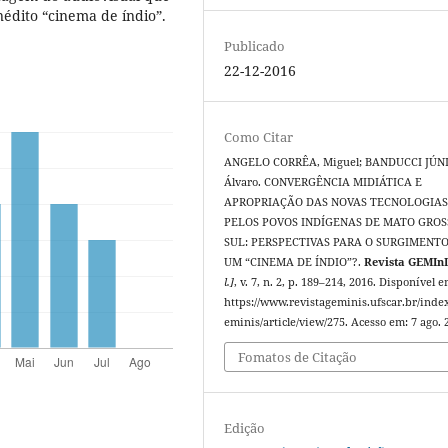
édito “cinema de índio”.
Publicado
22-12-2016
Como Citar
ANGELO CORRÊA, Miguel; BANDUCCI JÚN
Álvaro. CONVERGÊNCIA MIDIÁTICA E
APROPRIAÇÃO DAS NOVAS TECNOLOGIA
PELOS POVOS INDÍGENAS DE MATO GROS
SUL: PERSPECTIVAS PARA O SURGIMENTO
UM “CINEMA DE ÍNDIO”?.
Revista GEMIn
l.]
, v. 7, n. 2, p. 189–214, 2016. Disponível e
https://www.revistageminis.ufscar.br/inde
eminis/article/view/275. Acesso em: 7 ago. 
Fomatos de Citação
Edição