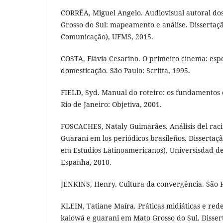
CORRÊA, Miguel Angelo. Audiovisual autoral do
Grosso do Sul: mapeamento e análise. Disserta
Comunicação), UFMS, 2015.
COSTA, Flávia Cesarino. O primeiro cinema: esp
domesticação. São Paulo: Scritta, 1995.
FIELD, Syd. Manual do roteiro: os fundamentos 
Rio de Janeiro: Objetiva, 2001.
FOSCACHES, Nataly Guimarães. Análisis del raci
Guaraní em los periódicos brasileños. Disserta
em Estudios Latinoamericanos), Universisdad d
Espanha, 2010.
JENKINS, Henry. Cultura da convergência. São P
KLEIN, Tatiane Maíra. Práticas midiáticas e rede
kaiowá e guarani em Mato Grosso do Sul. Disse