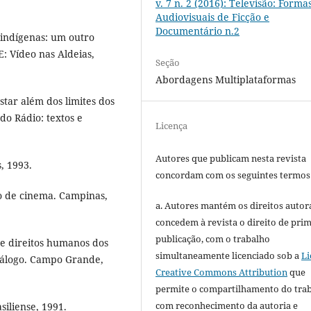
v. 7 n. 2 (2016): Televisão: Forma
Audiovisuais de Ficção e
Documentário n.2
s indígenas: um outro
E: Vídeo nas Aldeias,
Seção
Abordagens Multiplataformas
tar além dos limites dos
do Rádio: textos e
Licença
Autores que publicam nesta revista
, 1993.
concordam com os seguintes termos
ico de cinema. Campinas,
a. Autores mantém os direitos autora
concedem à revista o direito de pri
publicação, com o trabalho
e direitos humanos dos
simultaneamente licenciado sob a
Li
tálogo. Campo Grande,
Creative Commons Attribution
que
permite o compartilhamento do tra
com reconhecimento da autoria e
siliense, 1991.