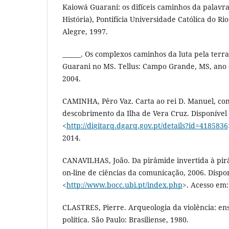
Kaiowá Guarani: os difíceis caminhos da palavr
História), Pontifícia Universidade Católica do Ri
Alegre, 1997.
______. Os complexos caminhos da luta pela terr
Guarani no MS. Tellus: Campo Grande, MS, ano 4,
2004.
CAMINHA, Pêro Vaz. Carta ao rei D. Manuel, c
descobrimento da Ilha de Vera Cruz. Disponível
<
http://digitarq.dgarq.gov.pt/details?id=4185836
2014.
CANAVILHAS, João. Da pirâmide invertida à pirâ
on-line de ciências da comunicação, 2006. Dispo
<
http://www.bocc.ubi.pt/index.php
>. Acesso em:
CLASTRES, Pierre. Arqueologia da violência: en
política. São Paulo: Brasiliense, 1980.