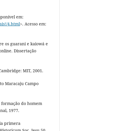
isponível em:
is!/4.html
>. Acesso em:
e os guarani e kaiowá e
online. Dissertação
ambridge: MIT, 2001.
alto Maracaju Campo
a formação do homem
nal, 1977.
la primera
istoricum Soc. Iesu 50,