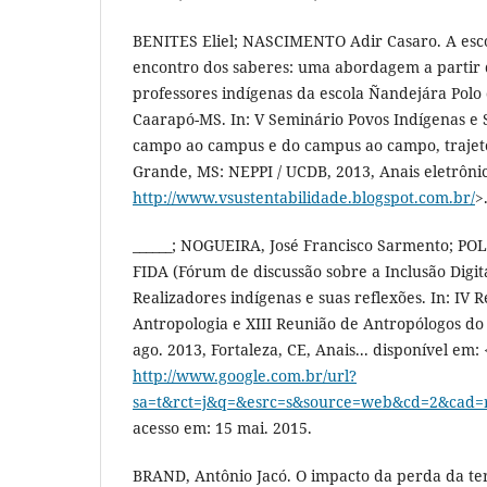
BENITES Eliel; NASCIMENTO Adir Casaro. A esc
encontro dos saberes: uma abordagem a partir 
professores indígenas da escola Ñandejára Polo 
Caarapó-MS. In: V Seminário Povos Indígenas e 
campo ao campus e do campus ao campo, trajet
Grande, MS: NEPPI / UCDB, 2013, Anais eletrônic
http://www.vsustentabilidade.blogspot.com.br/
>
______; NOGUEIRA, José Francisco Sarmento; PO
FIDA (Fórum de discussão sobre a Inclusão Digita
Realizadores indígenas e suas reflexões. In: IV 
Antropologia e XIII Reunião de Antropólogos do
ago. 2013, Fortaleza, CE, Anais... disponível em: 
http://www.google.com.br/url?
sa=t&rct=j&q=&esrc=s&source=web&cd=2&cad
acesso em: 15 mai. 2015.
BRAND, Antônio Jacó. O impacto da perda da ter