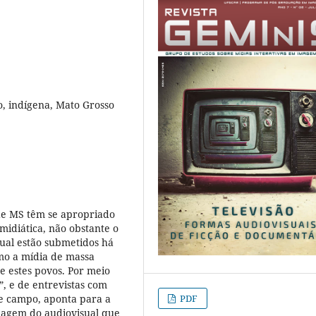
o, indígena, Mato Grosso
de MS têm se apropriado
midiática, não obstante o
qual estão submetidos há
mo a mídia de massa
e estes povos. Por meio
”, e de entrevistas com
PDF
de campo, aponta para a
dagem do audiovisual que