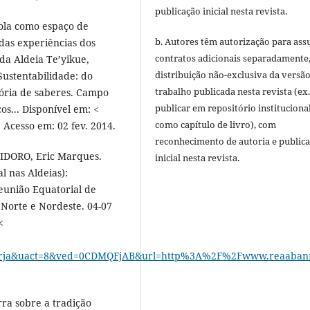
publicação inicial nesta revista.
ola como espaço de
b. Autores têm autorização para ass
das experiências dos
contratos adicionais separadamente
da Aldeia Te’yikue,
distribuição não-exclusiva da versã
Sustentabilidade: do
trabalho publicada nesta revista (ex.
ória de saberes. Campo
publicar em repositório instituciona
os... Disponível em: <
como capítulo de livro), com
. Acesso em: 02 fev. 2014.
reconhecimento de autoria e public
LIDORO, Eric Marques.
inicial nesta revista.
l nas Aldeias):
Reunião Equatorial de
 Norte e Nordeste. 04-07
<
=rja&uact=8&ved=0CDMQFjAB&url=http%3A%2F%2Fwww.reaabann
ra sobre a tradição