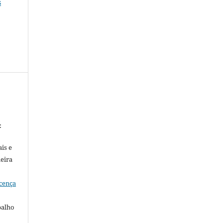
s
:
is e
meira
cença
balho