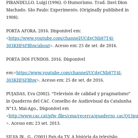
PIRANDELLO. Luigi (1996). O Humorismo. Trad. Davi Dion
Machado. São Paulo: Experimento. (Originally published in
1908).
PORTA AFORA. 2016. Disponível em:
<
https://www.youtube.com/channel/UCdgCNb87T4I-
303KHF6FBhw/about
>. Acesso em: 25 de set. de 2016.
PORTA DOS FUNDOS. 2016. Disponível
em:<
https://www.youtube.com/channel/UCdgCNb87T4I-
303KHF6FBhw
>. Acesso em: 25 de set. de 2016.
PUJADAS, Eva (2002). “Televisón de calidad y pragmatismo”
in Quaderns del CAC. Conselho de Audiovisual da Catalunha
N°13, Mai-Ago., Disponível em
<
http://www.cac.cat/pfw_files/cma/recerca/quaderns_cac/Q13p
>. Acesso em: 23 set. 2013.
SILVA JR., G.. (2001) País da TV. A história da televisão