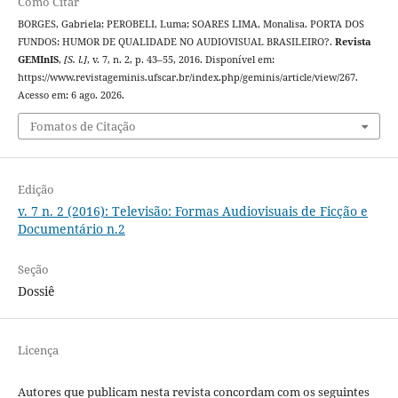
Como Citar
BORGES, Gabriela; PEROBELI, Luma; SOARES LIMA, Monalisa. PORTA DOS
FUNDOS: HUMOR DE QUALIDADE NO AUDIOVISUAL BRASILEIRO?.
Revista
GEMInIS
,
[S. l.]
, v. 7, n. 2, p. 43–55, 2016. Disponível em:
https://www.revistageminis.ufscar.br/index.php/geminis/article/view/267.
Acesso em: 6 ago. 2026.
Fomatos de Citação
Edição
v. 7 n. 2 (2016): Televisão: Formas Audiovisuais de Ficção e
Documentário n.2
Seção
Dossiê
Licença
Autores que publicam nesta revista concordam com os seguintes