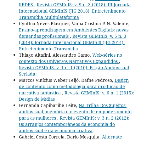
REDES
,
Revista GEMInIS: v. 9 n. 3 (2018): III Jornada
Internacional GEMInIS (JIG 2018): Entretenimento
Transmídia Multiplataforma
Cynthia Neves Blasques, Vânia Cristina P. N. Valente,
Ensino-aprendizagem em Ambientes Digitais: novas
demandas profissionais
,
Revista GEMInIS: v. 5 n. 3
(2014): Jornada Internacional GEMInIS (JIG 2014):
Entretenimento Transmídia
Thiago Altafini, Alessandro Gamo,
Web-séries no
contexto dos Universos Narrativos Expandidos
,
Revista GEMInIS: v. 1 n. 1 (2010): Ficção Audiovisual
Seriada
Marcos Vinícius Weber Feijó, Dafne Pedroso,
Design
de conteúdo como metodologia para produção de
narrativa fantástica
,
Revista GEMInIS: v. 6 n. 1 (2015):
Design de Mídias
Fernanda Capibaribe Leite,
Na Trilha Dos Sujeitos:
audiovisual, memória e o evento de empoderamento
para as mulheres
,
Revista GEMInIS: v. 3 n. 2 (2012):
Os arranjos contemporâneos da economia do
audiovisual e da economia criativa
Gabriel Costa Correia, Dario Mesquita,
Alternate