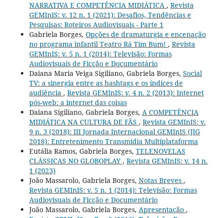
NARRATIVA E COMPETÊNCIA MIDIÁTICA
,
Revista
GEMInIS: v. 12 n. 1 (2021): Desafios, Tendências e
Pesquisas: Roteiros Audiovisuais - Parte 1
Gabriela Borges,
Opções de dramaturgia e encenação
no programa infantil Teatro Rá Tim Bum!
,
Revista
GEMInIS: v. 5 n. 1 (2014): Televisão: Formas
Audiovisuais de Ficção e Documentário
Daiana Maria Veiga Sigiliano, Gabriela Borges,
Social
TV: a sinergia entre as hashtags e os índices de
audiência
,
Revista GEMInIS: v. 4 n. 2 (2013): Internet
pós-web: a internet das coisas
Daiana Sigiliano, Gabriela Borges,
A COMPETÊNCIA
MIDIÁTICA NA CULTURA DE FÃS
,
Revista GEMInIS: v.
9 n. 3 (2018): III Jornada Internacional GEMInIS (JIG
2018): Entretenimento Transmídia Multiplataforma
Eutália Ramos, Gabriela Borges,
TELENOVELAS
CLÁSSICAS NO GLOBOPLAY
,
Revista GEMInIS: v. 14 n.
1 (2023)
João Massarolo, Gabriela Borges,
Notas Breves
,
Revista GEMInIS: v. 5 n. 1 (2014): Televisão: Formas
Audiovisuais de Ficção e Documentário
João Massarolo, Gabriela Borges,
Apresentação
,