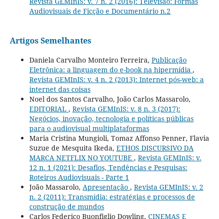
Revista GEMInIS: v. 7 n. 2 (2016): Televisão: Formas
Audiovisuais de Ficção e Documentário n.2
Artigos Semelhantes
Daniela Carvalho Monteiro Ferreira,
Publicação
Eletrônica: a linguagem do e-book na hipermídia
,
Revista GEMInIS: v. 4 n. 2 (2013): Internet pós-web: a
internet das coisas
Noel dos Santos Carvalho, João Carlos Massarolo,
EDITORIAL
,
Revista GEMInIS: v. 8 n. 3 (2017):
Negócios, inovação, tecnologia e políticas públicas
para o audiovisual multiplataformas
Maria Cristina Mungioli, Tomaz Affonso Penner, Flavia
Suzue de Mesquita Ikeda,
ETHOS DISCURSIVO DA
MARCA NETFLIX NO YOUTUBE
,
Revista GEMInIS: v.
12 n. 1 (2021): Desafios, Tendências e Pesquisas:
Roteiros Audiovisuais - Parte 1
João Massarolo,
Apresentação
,
Revista GEMInIS: v. 2
n. 2 (2011): Transmídia: estratégias e processos de
construção de mundos
Carlos Federico Buonfiglio Dowling,
CINEMAS E