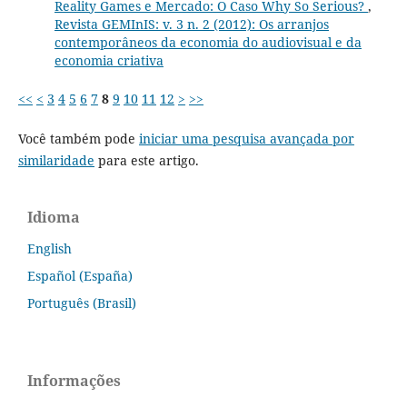
Reality Games e Mercado: O Caso Why So Serious?
,
Revista GEMInIS: v. 3 n. 2 (2012): Os arranjos
contemporâneos da economia do audiovisual e da
economia criativa
<<
<
3
4
5
6
7
8
9
10
11
12
>
>>
Você também pode
iniciar uma pesquisa avançada por
similaridade
para este artigo.
Idioma
English
Español (España)
Português (Brasil)
Informações