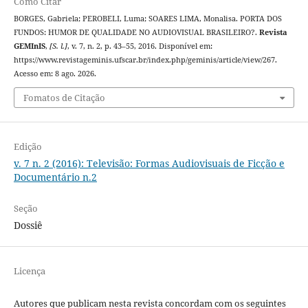
Como Citar
BORGES, Gabriela; PEROBELI, Luma; SOARES LIMA, Monalisa. PORTA DOS
FUNDOS: HUMOR DE QUALIDADE NO AUDIOVISUAL BRASILEIRO?.
Revista
GEMInIS
,
[S. l.]
, v. 7, n. 2, p. 43–55, 2016. Disponível em:
https://www.revistageminis.ufscar.br/index.php/geminis/article/view/267.
Acesso em: 8 ago. 2026.
Fomatos de Citação
Edição
v. 7 n. 2 (2016): Televisão: Formas Audiovisuais de Ficção e
Documentário n.2
Seção
Dossiê
Licença
Autores que publicam nesta revista concordam com os seguintes