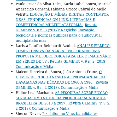
Paulo Cesar da Silva Teles, Karla Isabel Souza, Marciel
Aparecido Consani, Fabiana Grieco Cabral de Mello
Vetritti,
EDUCAÇÃO E MÍDIAS DIGITAIS CONTEMPOR
NEAS: TENDÊNCIAS ON-LINE, LITERACIAS E
COMPETÊNCIAS MULTIPLATAFORMA
,
Revista
GEMInIS: v. 8 n. 3 (2017): Negócios, inovação,
tecnologia e políticas públicas para o audiovisual
multiplataformas
Larissa Lauffer Reinhardt Azubel,
ANÁLISE FÍLMICO-
COMPREENSIVA DA NARRATIVA SERIADA: UMA
PROPOSTA METODOLÓGICA PARA LER O IMAGINÁRIO
EM SÉRIES DE TV
,
Revista GEMInIS: v. 9 n. 2 (2018):
Comunicação e Mídia
Maicon Ferreira de Souza, João Antonio Franz,
O
HUMOR DE CHICO ANYSIO NAS PROPAGANDAS DA
HAVAIANAS NAS DÉCADAS DE 1960 A 1980
,
Revista
GEMInIS: v. 9 n. 2 (2018): Comunicação e Mídia
Heitor Leal Machado,
AS PESQUISAS SOBRE FICÇÃO
SERIADA: UM ESTUDO DA PRODUÇÃO ACADÊMICA
BRASILEIRA DE 2013 a 2017
,
Revista GEMInIS: v. 9 n.
2 (2018): Comunicação e Mídia
Sheron Neves,
Pixillation no Vine: banalidades