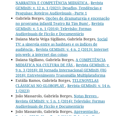
NARRATIVA E COMPETÊNCIA MIDIÁTICA
,
Revista
GEMInIS: v. 12 n. 1 (2021): Desafios, Tendências e
Pesquisas: Roteiros Audiovisuais - Parte 1
Gabriela Borges,
Opções de dramaturgia e encenação
no programa infantil Teatro Rá Tim Bum!
,
Revista
GEMInIS: v. 5 n. 1 (2014): Televisão: Formas
Audiovisuais de Ficção e Documentário
Daiana Maria Veiga Sigiliano, Gabriela Borges,
Social
TV: a sinergia entre as hashtags e os índices de
audiência
,
Revista GEMInIS: v. 4 n. 2 (2013): Internet
pós-web: a internet das coisas
Daiana Sigiliano, Gabriela Borges,
A COMPETÊNCIA
MIDIÁTICA NA CULTURA DE FÃS
,
Revista GEMInIS: v.
9 n. 3 (2018): III Jornada Internacional GEMInIS (JIG
2018): Entretenimento Transmídia Multiplataforma
Eutália Ramos, Gabriela Borges,
TELENOVELAS
CLÁSSICAS NO GLOBOPLAY
,
Revista GEMInIS: v. 14 n.
1 (2023)
João Massarolo, Gabriela Borges,
Notas Breves
,
Revista GEMInIS: v. 5 n. 1 (2014): Televisão: Formas
Audiovisuais de Ficção e Documentário
João Massarolo, Gabriela Borges,
Apresentação
,