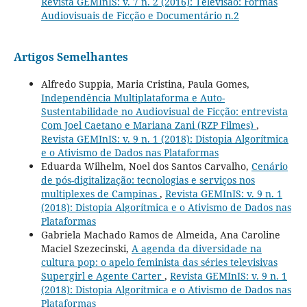
Revista GEMInIS: v. 7 n. 2 (2016): Televisão: Formas
Audiovisuais de Ficção e Documentário n.2
Artigos Semelhantes
Alfredo Suppia, Maria Cristina, Paula Gomes,
Independência Multiplataforma e Auto-
Sustentabilidade no Audiovisual de Ficção: entrevista
Com Joel Caetano e Mariana Zani (RZP Filmes)
,
Revista GEMInIS: v. 9 n. 1 (2018): Distopia Algorítmica
e o Ativismo de Dados nas Plataformas
Eduarda Wilhelm, Noel dos Santos Carvalho,
Cenário
de pós-digitalização: tecnologias e serviços nos
multiplexes de Campinas
,
Revista GEMInIS: v. 9 n. 1
(2018): Distopia Algorítmica e o Ativismo de Dados nas
Plataformas
Gabriela Machado Ramos de Almeida, Ana Caroline
Maciel Szezecinski,
A agenda da diversidade na
cultura pop: o apelo feminista das séries televisivas
Supergirl e Agente Carter
,
Revista GEMInIS: v. 9 n. 1
(2018): Distopia Algorítmica e o Ativismo de Dados nas
Plataformas