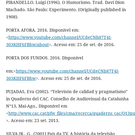
PIRANDELLO. Luigi (1996). O Humorismo. Trad. Davi Dion
Machado. São Paulo: Experimento. (Originally published in
1908).
PORTA AFORA. 2016. Disponível em:
<
https://www.youtube.com/channel/UCdgCNb87T4I-
303KHF6FBhw/about
>. Acesso em: 25 de set. de 2016.
PORTA DOS FUNDOS. 2016. Disponível
em:<
https://www.youtube.com/channel/UCdgCNb87T4I-
303KHF6FBhw
>. Acesso em: 25 de set. de 2016.
PUJADAS, Eva (2002). “Televisón de calidad y pragmatismo”
in Quaderns del CAC. Conselho de Audiovisual da Catalunha
N°13, Mai-Ago., Disponível em
<
http://www.cac.cat/pfw_files/cma/recerca/quaderns_cac/Q13p
>. Acesso em: 23 set. 2013.
SILVA JR., G.. (2001) País da TV. A história da televisão