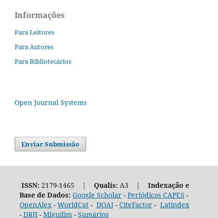
Informações
Para Leitores
Para Autores
Para Bibliotecários
Open Journal Systems
Enviar Submissão
ISSN:
2179-1465 |
Qualis:
A3 |
Indexação e
Base de Dados:
Google Scholar
-
Periódicos CAPES
-
OpenAlex
-
WorldCat
-
DOAJ
-
CiteFactor
-
Latindex
-
DRJI
-
Miguilim
-
Sumários