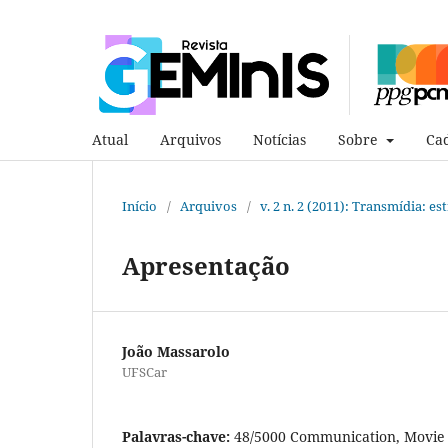
Atual
Arquivos
Notícias
Sobre
Cad
Início
/
Arquivos
/
v. 2 n. 2 (2011): Transmídia: 
Apresentação
João Massarolo
UFSCar
Palavras-chave:
48/5000 Communication, Movie t