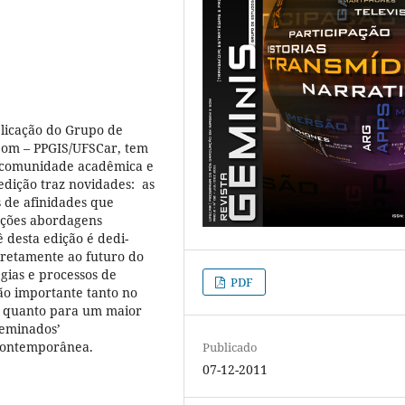
blicação do Grupo de
Som – PPGIS/UFSCar, tem
à comunidade acadêmica e
 edição traz novidades: as
s de afinidades que
eções abordagens
 desta edição é dedi-
iretamente ao futuro do
gias e processos de
PDF
ão importante tanto no
al quanto para um maior
geminados’
 contemporânea.
Publicado
07-12-2011