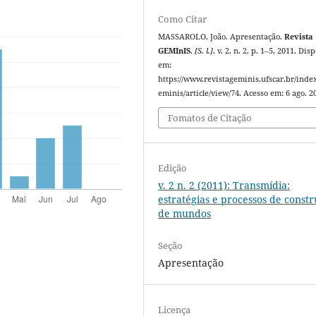
Como Citar
MASSAROLO, João. Apresentação.
Revista
GEMInIS
,
[S. l.]
, v. 2, n. 2, p. 1–5, 2011. Dis
em:
https://www.revistageminis.ufscar.br/inde
eminis/article/view/74. Acesso em: 6 ago. 2
Fomatos de Citação
Edição
v. 2 n. 2 (2011): Transmídia:
estratégias e processos de const
de mundos
Seção
Apresentação
Licença