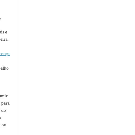
:
is e
meira
cença
balho
umir
, para
o do
:
l ou