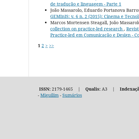
de tradução e linguagem - Parte 1
João Massarolo, Eduardo Portanova Barros
GEMInIS: v. 6 n. 2 (2015): Cinema e Tecnol
Marcos Mortensen Steagall, João Massarolo
collection on practice-led research
,
Revist
Practice-led em Comunicação e Design - Co
1
2
>
>>
ISSN:
2179-1465 |
Qualis:
A3 |
Indexaçã
-
Miguilim
-
Sumários