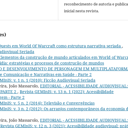
reconhecimento de autoria e public
inicial nesta revista.
es)
Quests em World Of Warcraft como estrutura narrativa seriada
,
Audiovisual Seriada
Elementos da construção de mundo articulados em World of Warcr
mídia: estratégias e processos de construção de mundos
O E DESENVOLVIMENTO DE PERSONAGEM EM MULTIPLATAFOR
 de Comunicação e Narrativas em Saúde - Parte 2
MInIS: v. 1 n. 1 (2010): Ficção Audiovisual Seriada
ira, João Massarolo,
EDITORIAL - ACESSIBILIDADE AUDIOVISUAL:
 PARTE 2
,
Revista GEMInIS: v. 13 n. 1 (2022): Acessibilidade
gem - Parte 2
MInIS: v. 5 n. 2 (2014): Televisão e Convergências
MInIS: v. 3 n. 2 (2012): Os arranjos contemporâneos da economia 
ira, João Massarolo,
EDITORIAL - ACESSIBILIDADE AUDIOVISUAL:
,
Revista GEMInIS: v. 12 n. 3 (2021): Acessibilidade audiovisual: prát