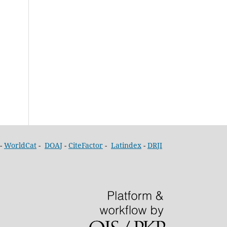
-
WorldCat
-
DOAJ
-
CiteFactor
-
Latindex
-
DRJI