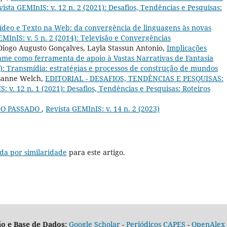
vista GEMInIS: v. 12 n. 2 (2021): Desafios, Tendências e Pesquisas:
ídeo e Texto na Web: da convergência de linguagens às novas
EMInIS: v. 5 n. 2 (2014): Televisão e Convergências
Diogo Augusto Gonçalves, Layla Stassun Antonio,
Implicações
me como ferramenta de apoio à Vastas Narrativas de Fantasia
1): Transmídia: estratégias e processos de construção de mundos
osanne Welch,
EDITORIAL - DESAFIOS, TENDÊNCIAS E PESQUISAS:
: v. 12 n. 1 (2021): Desafios, Tendências e Pesquisas: Roteiros
DO PASSADO
,
Revista GEMInIS: v. 14 n. 2 (2023)
da por similaridade
para este artigo.
o e Base de Dados:
Google Scholar
-
Periódicos CAPES
-
OpenAlex