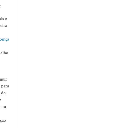
:
is e
meira
cença
balho
umir
, para
o do
:
l ou
ação