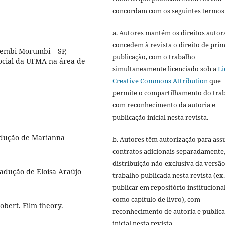
concordam com os seguintes termos
a. Autores mantém os direitos autora
concedem à revista o direito de pri
embi Morumbi – SP,
publicação, com o trabalho
ocial da UFMA na área de
simultaneamente licenciado sob a
Li
Creative Commons Attribution
que
permite o compartilhamento do tra
com reconhecimento da autoria e
publicação inicial nesta revista.
radução de Marianna
b. Autores têm autorização para ass
contratos adicionais separadamente
distribuição não-exclusiva da versã
Tradução de Eloísa Araújo
trabalho publicada nesta revista (ex.
publicar em repositório instituciona
como capítulo de livro), com
bert. Film theory.
reconhecimento de autoria e public
inicial nesta revista.