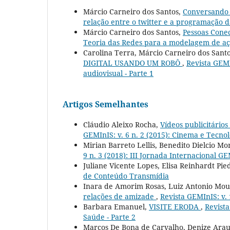
Márcio Carneiro dos Santos,
Conversando 
relação entre o twitter e a programação d
Márcio Carneiro dos Santos,
Pessoas Cone
Teoria das Redes para a modelagem de aç
Carolina Terra, Márcio Carneiro dos Santo
DIGITAL USANDO UM ROBÔ
,
Revista GEMI
audiovisual - Parte 1
Artigos Semelhantes
Cláudio Aleixo Rocha,
Vídeos publicitário
GEMInIS: v. 6 n. 2 (2015): Cinema e Tecnol
Mirian Barreto Lellis, Benedito Dielcio Mo
9 n. 3 (2018): III Jornada Internacional 
Juliane Vicente Lopes, Elisa Reinhardt Pie
de Conteúdo Transmídia
Inara de Amorim Rosas, Luiz Antonio Mo
relações de amizade
,
Revista GEMInIS: v. 
Barbara Emanuel,
VISITE ERODA
,
Revista
Saúde - Parte 2
Marcos De Bona de Carvalho, Denize Arau