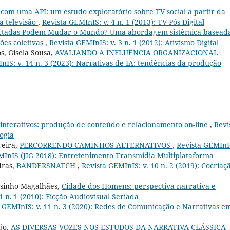
com uma API: um estudo exploratório sobre TV social a partir da
a televisão
,
Revista GEMInIS: v. 4 n. 1 (2013): TV Pós Digital
ctadas Podem Mudar o Mundo? Uma abordagem sistêmica basead
ões coletivas
,
Revista GEMInIS: v. 3 n. 1 (2012): Ativismo Digital
s, Gisela Sousa,
AVALIANDO A INFLUÊNCIA ORGANIZACIONAL
nIS: v. 14 n. 3 (2023): Narrativas de IA: tendências da produção
s interativos: produção de conteúdo e relacionamento on-line
,
Revi
ogia
reira,
PERCORRENDO CAMINHOS ALTERNATIVOS
,
Revista GEMInIS
GEMInIS (JIG 2018): Entretenimento Transmídia Multiplataforma
dras,
BANDERSNATCH
,
Revista GEMInIS: v. 10 n. 2 (2019): Cocriaç
usinho Magalhães,
Cidade dos Homens: perspectiva narrativa e
1 n. 1 (2010): Ficção Audiovisual Seriada
 GEMInIS: v. 11 n. 3 (2020): Redes de Comunicação e Narrativas e
jo,
AS DIVERSAS VOZES NOS ESTUDOS DA NARRATIVA CLÁSSICA