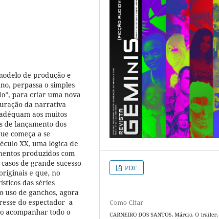
l modelo de produção e
no, perpassa o simples
do”, para criar uma nova
guração da narrativa
e adéquam aos muitos
s de lançamento dos
que começa a se
século XX, uma lógica de
lementos produzidos com
s casos de grande sucesso
PDF
originais e que, no
ísticos das séries
 o uso de ganchos, agora
resse do espectador a
Como Citar
-lo acompanhar todo o
CARNEIRO DOS SANTOS, Márcio. O trailer,