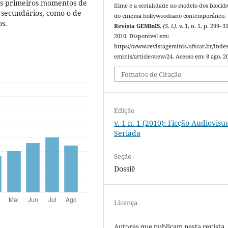
us primeiros momentos de
filme e a serialidade no modelo dos blockb
 secundários, como o de
do cinema hollywoodiano contemporâneo.
os.
Revista GEMInIS
,
[S. l.]
, v. 1, n. 1, p. 299–3
2010. Disponível em:
https://www.revistageminis.ufscar.br/inde
eminis/article/view/24. Acesso em: 8 ago. 2
Fomatos de Citação
Edição
v. 1 n. 1 (2010): Ficção Audiovisu
Seriada
Seção
Dossiê
Licença
Autores que publicam nesta revista