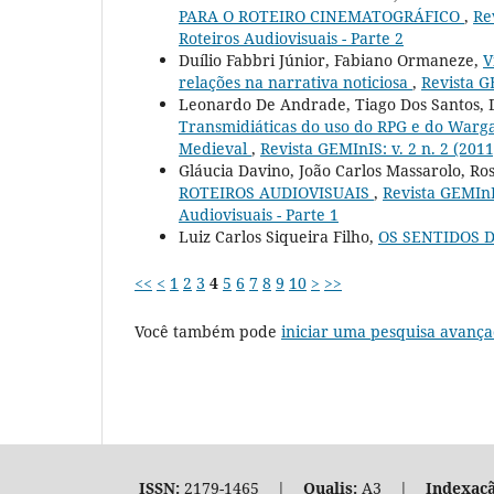
PARA O ROTEIRO CINEMATOGRÁFICO
,
Re
Roteiros Audiovisuais - Parte 2
Duílio Fabbri Júnior, Fabiano Ormaneze,
V
relações na narrativa noticiosa
,
Revista G
Leonardo De Andrade, Tiago Dos Santos, 
Transmidiáticas do uso do RPG e do Warga
Medieval
,
Revista GEMInIS: v. 2 n. 2 (201
Gláucia Davino, João Carlos Massarolo, R
ROTEIROS AUDIOVISUAIS
,
Revista GEMInIS
Audiovisuais - Parte 1
Luiz Carlos Siqueira Filho,
OS SENTIDOS 
<<
<
1
2
3
4
5
6
7
8
9
10
>
>>
Você também pode
iniciar uma pesquisa avança
ISSN:
2179-1465 |
Qualis:
A3 |
Indexaçã