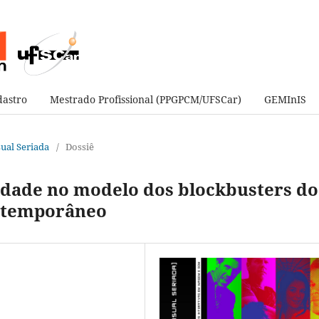
astro
Mestrado Profissional (PPGPCM/UFSCar)
GEMInIS
sual Seriada
/
Dossiê
ialidade no modelo dos blockbusters do
ntemporâneo