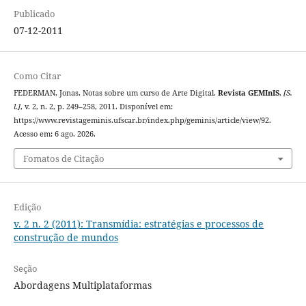
Publicado
07-12-2011
Como Citar
FEDERMAN, Jonas. Notas sobre um curso de Arte Digital.
Revista GEMInIS
,
[S.
l.]
, v. 2, n. 2, p. 249–258, 2011. Disponível em:
https://www.revistageminis.ufscar.br/index.php/geminis/article/view/92.
Acesso em: 6 ago. 2026.
Fomatos de Citação
Edição
v. 2 n. 2 (2011): Transmídia: estratégias e processos de
construção de mundos
Seção
Abordagens Multiplataformas