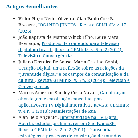
Artigos Semelhantes
Victor Hugo Nedel Oliveira, Gian Paulo Corrêa
Biscarra,
JOGANDO JUNTOS
,
Revista GEMInIS: v. 17
(2026)
João Baptista de Mattos Winck Filho, Leire Mara
Bevilaqua,
Produção de conteúdo para televisão
digital no brasil
,
Revista GEMInIS: v. 5 n. 2 (2014):
Televisão e Convergências
Juliano Ferreira De Sousa, Maria Cristina Gobbi,
Geração Digital: uma reflexão sobre as relações da
“juventude digital” e os campos da comunicação e da
cultura
,
Revista GEMInIS: v. 5 n. 2 (2014): Televisão e
Convergências
Marcos Américo, Shelley Costa Navari,
Gamificação:
abordagem e construção conceitual para
aplicativosem TV Digital Interativa
,
Revista GEMInIS:
v. 4 n. 3 (2013): Manifestações de Rua
Alan Belo Angeluci,
Interatividade na TV Digital
Aberta: estudos preliminares em São Paulo/SP
,
Revista GEMInIS: v. 2 n. 2 (2011): Transmídia:
estratégias e processos de construção de mundos