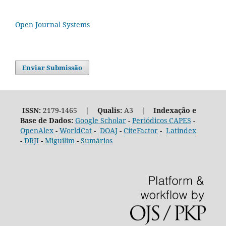
Open Journal Systems
Enviar Submissão
ISSN:
2179-1465 |
Qualis:
A3 |
Indexação e
Base de Dados:
Google Scholar
-
Periódicos CAPES
-
OpenAlex
-
WorldCat
-
DOAJ
-
CiteFactor
-
Latindex
-
DRJI
-
Miguilim
-
Sumários