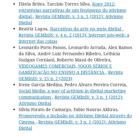
Flávia Brites, Tarcisio Torres Silva,
Kony 2012:
estratégias narrativas de um fenômeno do ativismo
digital
,
Revista GEMInIS: v. 3 n. 1 (2012): Ativismo
Digital
Beatriz Lagoa,
Narrativas da arte no meio digital
,
Revista GEMInIS: v. 4 n. 2 (2013): Internet pós-web: a
internet das coisas
Leonardo Porto Passos, Leonardo Arruda, Alex Ramos
da Silva, André Luiz Fernandes Ribeiro, Lethicia
Suzigan Corniani, Roberto Massi de Oliveira,
VIDEOGAMES COMERCIAIS, JOGOS SÉRIOS E
GAMIFICAÇÃO NO ENSINO A DISTÂNCIA
,
Revista
GEMInIS: v. 15 n. 2 (2024)
Irene García Medina, Pedro Alvaro Pereira Correia,
Social Media: a way of activism in digital marketing
communication
,
Revista GEMInIS: v. 3 n. 1 (2012):
Ativismo Digital
Sílvia Forato de Camargo, Fabio Nauras Akhras,
Promovendo a Inclusão no Ativismo Digital Através do
Cinema
,
Revista GEMInIS: v. 3 n. 1 (2012): Ativismo
Digital