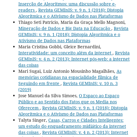
Inserção de Algoritmos: uma discussão sobre e-
readers
,
Revista GEMInIS: v. 9 n. 1 (2018): Distopia
Algorítmica e o Ativismo de Dados nas Plataformas
Thiago Seti Patricio, Maria da Graça Mello Magnoni,
Mineração de Dados e Big Data na Educação
,
Revista
GEMInIS: v. 9 n. 1 (2018): Distopia Algorítmica e o
Ativismo de Dados nas Plataformas
Maria Cristina Gobbi, Gleice Bernardini,
Interatividade: um conceito além da internet
,
Revista
GEMInIS: v. 4 n. 2 (2013): Internet pós-web: a internet
das coisas
Mari Sugai, Luiz Antonio Mousinho Magalhães,
As
memórias cotidianas na espacialidade fílmica de
Seguindo em frente
,
Revista GEMInIS: v. 10 n. 3
(2019)
Jose Manuel da Silva Simoes,
O Espaço ao Espaço
Público e ao Sentido dos Fatos que os Media nos
Oferecem
,
Revista GEMInIS: v. 9 n. 1 (2018): Distopia
Algorítmica e o Ativismo de Dados nas Plataformas
Talyta Singer,
Casas, Carros e Cidades Inteligentes:
um estudo do enquadramento midiático da internet
das coisas
,
Revista GEMInIS: v. 4 n. 2 (2013): Internet