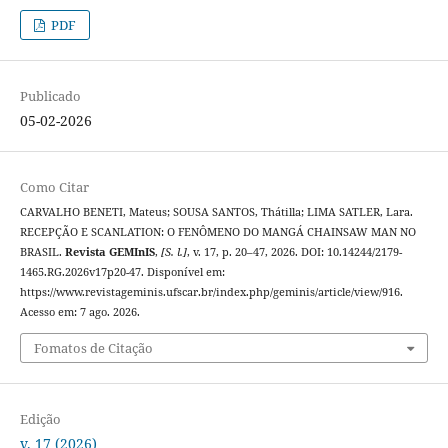
PDF
Publicado
05-02-2026
Como Citar
CARVALHO BENETI, Mateus; SOUSA SANTOS, Thátilla; LIMA SATLER, Lara.
RECEPÇÃO E SCANLATION: O FENÔMENO DO MANGÁ CHAINSAW MAN NO
BRASIL.
Revista GEMInIS
,
[S. l.]
, v. 17, p. 20–47, 2026. DOI: 10.14244/2179-
1465.RG.2026v17p20-47. Disponível em:
https://www.revistageminis.ufscar.br/index.php/geminis/article/view/916.
Acesso em: 7 ago. 2026.
Fomatos de Citação
Edição
v. 17 (2026)