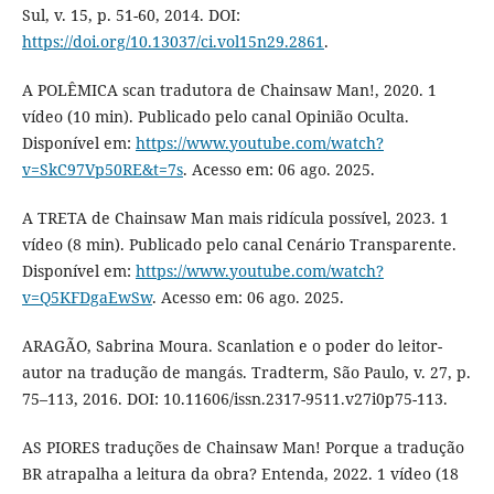
Sul, v. 15, p. 51-60, 2014. DOI:
https://doi.org/10.13037/ci.vol15n29.2861
.
A POLÊMICA scan tradutora de Chainsaw Man!, 2020. 1
vídeo (10 min). Publicado pelo canal Opinião Oculta.
Disponível em:
https://www.youtube.com/watch?
v=SkC97Vp50RE&t=7s
. Acesso em: 06 ago. 2025.
A TRETA de Chainsaw Man mais ridícula possível, 2023. 1
vídeo (8 min). Publicado pelo canal Cenário Transparente.
Disponível em:
https://www.youtube.com/watch?
v=Q5KFDgaEwSw
. Acesso em: 06 ago. 2025.
ARAGÃO, Sabrina Moura. Scanlation e o poder do leitor-
autor na tradução de mangás. Tradterm, São Paulo, v. 27, p.
75–113, 2016. DOI: 10.11606/issn.2317-9511.v27i0p75-113.
AS PIORES traduções de Chainsaw Man! Porque a tradução
BR atrapalha a leitura da obra? Entenda, 2022. 1 vídeo (18