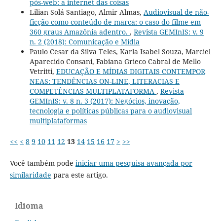
pós-web: a internet das coisas
Lilian Solá Santiago, Almir Almas,
Audiovisual de não-
ficção como conteúdo de marca: o caso do filme em
360 graus Amazônia adentro.
,
Revista GEMInIS: v. 9
n. 2 (2018): Comunicação e Mídia
Paulo Cesar da Silva Teles, Karla Isabel Souza, Marciel
Aparecido Consani, Fabiana Grieco Cabral de Mello
Vetritti,
EDUCAÇÃO E MÍDIAS DIGITAIS CONTEMPOR
NEAS: TENDÊNCIAS ON-LINE, LITERACIAS E
COMPETÊNCIAS MULTIPLATAFORMA
,
Revista
GEMInIS: v. 8 n. 3 (2017): Negócios, inovação,
tecnologia e políticas públicas para o audiovisual
multiplataformas
<<
<
8
9
10
11
12
13
14
15
16
17
>
>>
Você também pode
iniciar uma pesquisa avançada por
similaridade
para este artigo.
Idioma