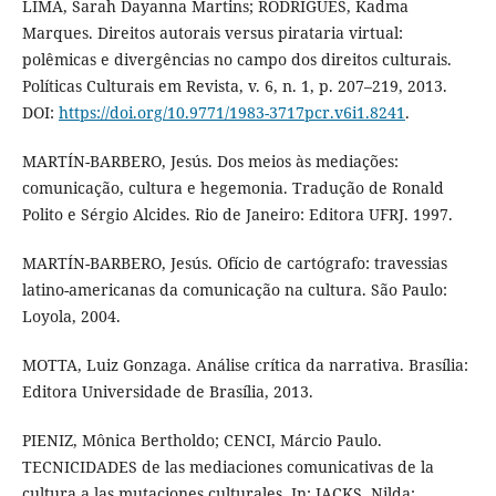
LIMA, Sarah Dayanna Martins; RODRIGUES, Kadma
Marques. Direitos autorais versus pirataria virtual:
polêmicas e divergências no campo dos direitos culturais.
Políticas Culturais em Revista, v. 6, n. 1, p. 207–219, 2013.
DOI:
https://doi.org/10.9771/1983-3717pcr.v6i1.8241
.
MARTÍN-BARBERO, Jesús. Dos meios às mediações:
comunicação, cultura e hegemonia. Tradução de Ronald
Polito e Sérgio Alcides. Rio de Janeiro: Editora UFRJ. 1997.
MARTÍN-BARBERO, Jesús. Ofício de cartógrafo: travessias
latino-americanas da comunicação na cultura. São Paulo:
Loyola, 2004.
MOTTA, Luiz Gonzaga. Análise crítica da narrativa. Brasília:
Editora Universidade de Brasília, 2013.
PIENIZ, Mônica Bertholdo; CENCI, Márcio Paulo.
TECNICIDADES de las mediaciones comunicativas de la
cultura a las mutaciones culturales. In: JACKS, Nilda;