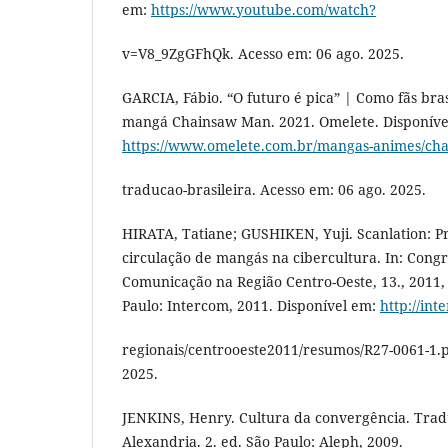
em:
https://www.youtube.com/watch?
v=V8_9ZgGFhQk. Acesso em: 06 ago. 2025.
GARCIA, Fábio. “O futuro é pica” | Como fãs bra
mangá Chainsaw Man. 2021. Omelete. Disponíve
https://www.omelete.com.br/mangas-animes/ch
traducao-brasileira. Acesso em: 06 ago. 2025.
HIRATA, Tatiane; GUSHIKEN, Yuji. Scanlation: Prá
circulação de mangás na cibercultura. In: Congr
Comunicação na Região Centro-Oeste, 13., 2011, 
Paulo: Intercom, 2011. Disponível em:
http://int
regionais/centrooeste2011/resumos/R27-0061-1.p
2025.
JENKINS, Henry. Cultura da convergência. Tra
Alexandria. 2. ed. São Paulo: Aleph, 2009.