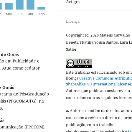
Artigos
Licença
Copyright (c) 2026 Mateus Carvalho
Beneti, Thátilla Sousa Santos, Lara 
Satler
 de Goiás
ão em Publicidade e
. Atua como redator
Este trabalho está licenciado sob um
licença
Creative Commons Attributi
ShareAlike 4.0 International License
e Goiás
Autores que publicam nesta revista
grama de Pós-Graduação
concordam com os seguintes termos
oiás (PPGCOM-UFG), na
S.
a. Autores mantém os direitos autora
concedem à revista o direito de pri
iás
publicação, com o trabalho
Comunicação (PPGCOM),
simultaneamente licenciado sob a
Li