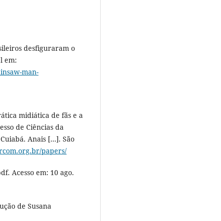
sileiros desfiguraram o
l em:
ainsaw-man-
tica midiática de fãs e a
esso de Ciências da
Cuiabá. Anais […]. São
ercom.org.br/papers/
df. Acesso em: 10 ago.
dução de Susana