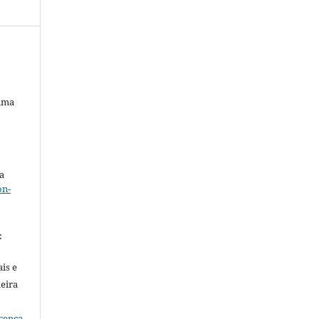
Lima
a
on-
.
:
is e
meira
cença