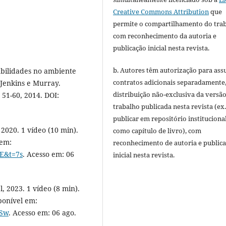
Creative Commons Attribution
que
permite o compartilhamento do tra
com reconhecimento da autoria e
publicação inicial nesta revista.
b. Autores têm autorização para ass
abilidades no ambiente
contratos adicionais separadamente
e Jenkins e Murray.
distribuição não-exclusiva da versã
 51-60, 2014. DOI:
trabalho publicada nesta revista (ex.
publicar em repositório instituciona
020. 1 vídeo (10 min).
como capítulo de livro), com
 em:
reconhecimento de autoria e public
E&t=7s
. Acesso em: 06
inicial nesta revista.
 2023. 1 vídeo (8 min).
ponível em:
wSw
. Acesso em: 06 ago.