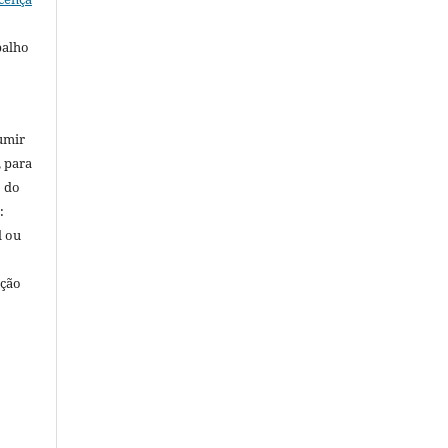
balho
umir
, para
o do
:
l ou
ação