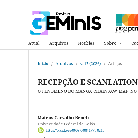
Atual
Arquivos
Notícias
Sobre
Cad
Início
/
Arquivos
/
v. 17 (2026)
/
Artigos
RECEPÇÃO E SCANLATION
O FENÔMENO DO MANGÁ CHAINSAW MAN NO 
Mateus Carvalho Beneti
Universidade Federal de Goiás
https://orcid.org/0009-0008-1771-0216