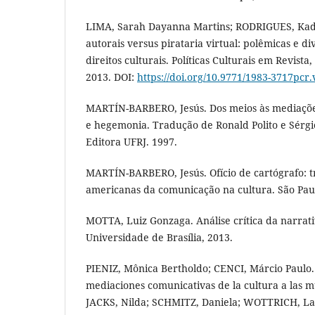
LIMA, Sarah Dayanna Martins; RODRIGUES, Kad
autorais versus pirataria virtual: polêmicas e 
direitos culturais. Políticas Culturais em Revista, 
2013. DOI:
https://doi.org/10.9771/1983-3717pcr.
MARTÍN-BARBERO, Jesús. Dos meios às mediaçõe
e hegemonia. Tradução de Ronald Polito e Sérgio
Editora UFRJ. 1997.
MARTÍN-BARBERO, Jesús. Ofício de cartógrafo: tr
americanas da comunicação na cultura. São Paul
MOTTA, Luiz Gonzaga. Análise crítica da narrativ
Universidade de Brasília, 2013.
PIENIZ, Mônica Bertholdo; CENCI, Márcio Paulo
mediaciones comunicativas de la cultura a las mu
JACKS, Nilda; SCHMITZ, Daniela; WOTTRICH, La