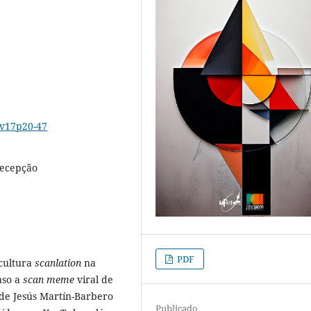
6v17p20-47
recepção
PDF
 cultura
scanlation
na
aso a
scan meme
viral de
 de Jesús Martín-Barbero
Publicado