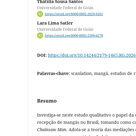
Thátilla Sousa Santos
Universidade Federal de Goiás
https://orcid.org/0000-0002-2020-9261
Lara Lima Satler
Universidade Federal de Goiás
https://orcid.org/0000-0002-2509-6278
DOI:
https://doi.org/10.14244/2179-1465.RG.202
Palavras-chave:
scanlation, mangá, estudos de 
Resumo
Investiga-se neste estudo qualitativo o papel da
recepção de mangás no Brasil, tomando como c
Chainsaw Man
. Adota-se a teoria das mediações