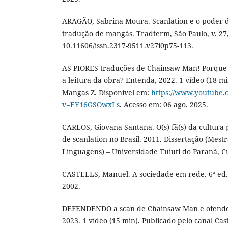
ARAGÃO, Sabrina Moura. Scanlation e o poder do
tradução de mangás. Tradterm, São Paulo, v. 27,
10.11606/issn.2317-9511.v27i0p75-113.
AS PIORES traduções de Chainsaw Man! Porque 
a leitura da obra? Entenda, 2022. 1 vídeo (18 mi
Mangas Z. Disponível em:
https://www.youtube.
v=EY16GSOwxLs
. Acesso em: 06 ago. 2025.
CARLOS, Giovana Santana. O(s) fã(s) da cultura 
de scanlation no Brasil. 2011. Dissertação (Me
Linguagens) – Universidade Tuiuti do Paraná, Cu
CASTELLS, Manuel. A sociedade em rede. 6ª ed. 
2002.
DEFENDENDO a scan de Chainsaw Man e ofende
2023. 1 vídeo (15 min). Publicado pelo canal Cas