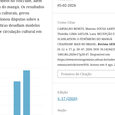
vídeos no YouTube, além
05-02-2026
a do mangá. Os resultados
 culturais, gerou
cionou disputas sobre a
Como Citar
áticas desafiam modelos
CARVALHO BENETI, Mateus; SOUSA SANT
e circulação cultural em
Thátilla; LIMA SATLER, Lara. RECEPÇÃO E
SCANLATION: O FENÔMENO DO MANGÁ
CHAINSAW MAN NO BRASIL.
Revista GEM
[S. l.]
, v. 17, p. 20–47, 2026. DOI: 10.14244/2
1465.RG.2026v17p20-47. Disponível em:
https://www.revistageminis.ufscar.br/inde
eminis/article/view/916. Acesso em: 6 ago. 
Fomatos de Citação
Edição
v. 17 (2026)
Seção