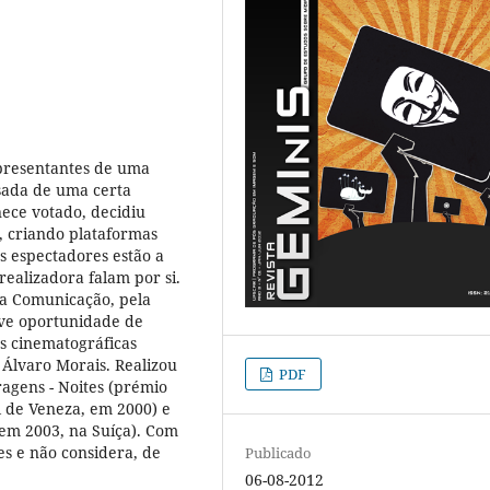
presentantes de uma
sada de uma certa
ece votado, decidiu
o, criando plataformas
Os espectadores estão a
ealizadora falam por si.
da Comunicação, pela
eve oportunidade de
s cinematográficas
 Álvaro Morais. Realizou
PDF
ragens - Noites (prémio
l de Veneza, em 2000) e
 em 2003, na Suíça). Com
s e não considera, de
Publicado
06-08-2012