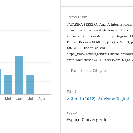
Como Citar
CATARINA PEREIRA, Ana. A Internet com
forma alternativa de distribuição - Uma
entrevista com a realizadora portuguesa C
Tomaz.
Revista GEMInIS
,
[S. l.]
, v. 3, n. 1, 
186, 2012. Disponível em:
https://www.revistageminis.ufscar.br/inde
eminis/article/view/107. Acesso em: 6 ago. 
Fomatos de Citação
Edição
v. 3 n. 1 (2012): Ativismo Digital
Seção
Espaço Convergente