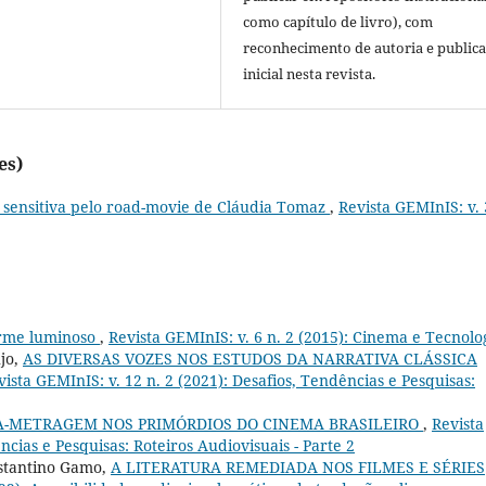
como capítulo de livro), com
reconhecimento de autoria e public
inicial nesta revista.
es)
 sensitiva pelo road-movie de Cláudia Tomaz
,
Revista GEMInIS: v. 
orme luminoso
,
Revista GEMInIS: v. 6 n. 2 (2015): Cinema e Tecnolo
jo,
AS DIVERSAS VOZES NOS ESTUDOS DA NARRATIVA CLÁSSICA
vista GEMInIS: v. 12 n. 2 (2021): Desafios, Tendências e Pesquisas:
A-METRAGEM NOS PRIMÓRDIOS DO CINEMA BRASILEIRO
,
Revista
ncias e Pesquisas: Roteiros Audiovisuais - Parte 2
stantino Gamo,
A LITERATURA REMEDIADA NOS FILMES E SÉRIES