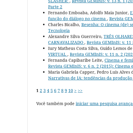
SLASHER:
,
Revista GEMInIS: v. 13 n. 1 (2
Parte 2
Fernando Emboaba, Adolfo Maia Junior,
E
função do diálogo no cinema
,
Revista GEMI
Charles Bicalho,
Resenha: O cinema (de) 
Tecnologia
Alexandre Silva Guerreiro,
TRÊS OLHARE
CARNAVALIZADO
,
Revista GEMInIS: v. 11
Iury Matheus Costa Silva, Guido Lemos de
VIRTUAL
,
Revista GEMInIS: v. 11 n. 2 (2
Fernanda Capibaribe Leite,
Cinema e femi
Revista GEMInIS: v. 6 n. 2 (2015): Cinema 
Maria Gabriela Capper, Pedro Luis Alves 
Narrativas de IA: tendências da produção 
1
2
3
4
5
6
7
8
9
10
>
>>
Você também pode
iniciar uma pesquisa avança