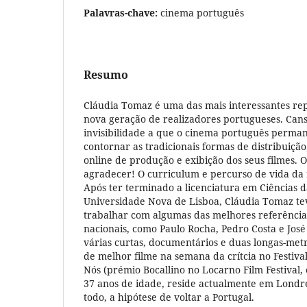
Palavras-chave:
cinema português
Resumo
Cláudia Tomaz é uma das mais interessantes re
nova geração de realizadores portugueses. Can
invisibilidade a que o cinema português perman
contornar as tradicionais formas de distribuiçã
online de produção e exibição dos seus filmes. 
agradecer! O curriculum e percurso de vida da r
Após ter terminado a licenciatura em Ciências 
Universidade Nova de Lisboa, Cláudia Tomaz t
trabalhar com algumas das melhores referência
nacionais, como Paulo Rocha, Pedro Costa e José
várias curtas, documentários e duas longas-met
de melhor filme na semana da crítcia no Festiva
Nós (prémio Bocallino no Locarno Film Festival,
37 anos de idade, reside actualmente em Londre
todo, a hipótese de voltar a Portugal.