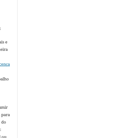
:
is e
meira
cença
balho
umir
, para
o do
:
l ou