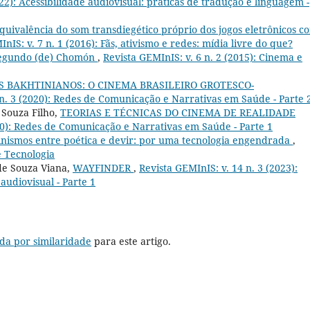
022): Acessibilidade audiovisual: práticas de tradução e linguagem -
quivalência do som transdiegético próprio dos jogos eletrônicos c
nIS: v. 7 n. 1 (2016): Fãs, ativismo e redes: mídia livre do que?
segundo (de) Chomón
,
Revista GEMInIS: v. 6 n. 2 (2015): Cinema e
S BAKHTINIANOS: O CINEMA BRASILEIRO GROTESCO-
 n. 3 (2020): Redes de Comunicação e Narrativas em Saúde - Parte 
 Souza Filho,
TEORIAS E TÉCNICAS DO CINEMA DE REALIDADE
020): Redes de Comunicação e Narrativas em Saúde - Parte 1
nismos entre poética e devir: por uma tecnologia engendrada
,
e Tecnologia
de Souza Viana,
WAYFINDER
,
Revista GEMInIS: v. 14 n. 3 (2023):
audiovisual - Parte 1
da por similaridade
para este artigo.