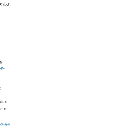
esign
a
on-
.
:
is e
meira
cença