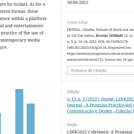
30-06-2022
re by Scolari. As for a
ontent format, these
ience within a platform
Como Citar
ul and entertainment.
ERTHAL, Cláudia. Notions of shock and att
 practice of the use of
in Tik Tok videos.
Revista GEMInIS
,
[S. l.]
,
 contemporary media
n. 3, p. 24–34, 2022. DOI: 10.53450/2179-
ure.
1465.RG.2022v13i3p24-34. Disponível em:
https://www.revistageminis.ufscar.br/inde
eminis/article/view/721. Acesso em: 10 ago.
Fomatos de Citação
Edição
v. 13 n. 3 (2022): Dossiê: LINK20
Journal - A Pesquisa Practice-led
Comunicação e Design - Coleção V
Seção
LINK2022 Coletânea: A Pesquisa