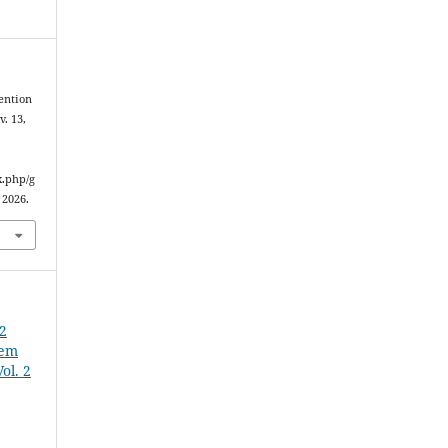
ention
 v. 13,
x.php/g
 2026.
22
 em
ol. 2