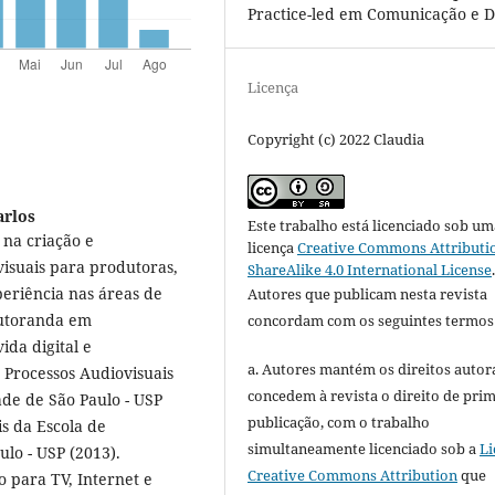
Practice-led em Comunicação e D
Licença
Copyright (c) 2022 Claudia
arlos
Este trabalho está licenciado sob um
 na criação e
licença
Creative Commons Attributi
isuais para produtoras,
ShareAlike 4.0 International License
periência nas áreas de
Autores que publicam nesta revista
outoranda em
concordam com os seguintes termos
da digital e
a. Autores mantém os direitos autora
 Processos Audiovisuais
concedem à revista o direito de pri
de de São Paulo - USP
publicação, com o trabalho
s da Escola de
simultaneamente licenciado sob a
Li
lo - USP (2013).
Creative Commons Attribution
que
o para TV, Internet e