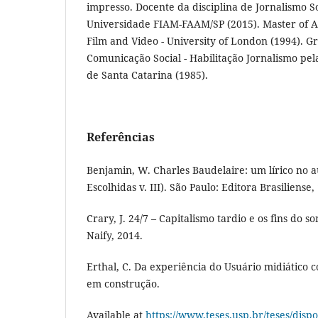
impresso. Docente da disciplina de Jornalismo S
Universidade FIAM-FAAM/SP (2015). Master of 
Film and Video - University of London (1994). 
Comunicação Social - Habilitação Jornalismo pe
de Santa Catarina (1985).
Referências
Benjamin, W. Charles Baudelaire: um lírico no a
Escolhidas v. III). São Paulo: Editora Brasiliense,
Crary, J. 24/7 – Capitalismo tardio e os fins do s
Naify, 2014.
Erthal, C. Da experiência do Usuário midiático
em construção.
Available at
https://www.teses.usp.br/teses/dispo