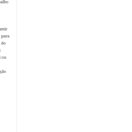
balho
umir
, para
o do
:
l ou
ação