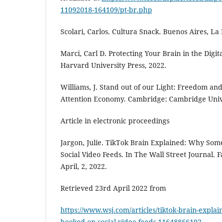
11092018-164109/pt-br.php
Scolari, Carlos. Cultura Snack. Buenos Aires, La
Marci, Carl D. Protecting Your Brain in the Digi
Harvard University Press, 2022.
Williams, J. Stand out of our Light: Freedom and
Attention Economy. Cambridge: Cambridge Unive
Article in electronic proceedings
Jargon, Julie. TikTok Brain Explained: Why So
Social Video Feeds. In The Wall Street Journal. 
April, 2, 2022.
Retrieved 23rd April 2022 from
https://www.wsj.com/articles/tiktok-brain-expla
hooked-on-social-video-feeds-11648866192