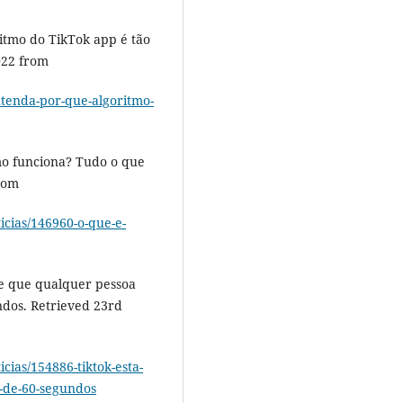
ritmo do TikTok app é tão
022 from
ntenda-por-que-algoritmo-
omo funciona? Tudo o que
from
ticias/146960-o-que-e-
te que qualquer pessoa
undos. Retrieved 23rd
icias/154886-tiktok-esta-
r-de-60-segundos