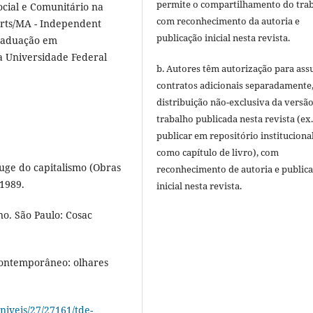
permite o compartilhamento do tra
ocial e Comunitário na
com reconhecimento da autoria e
Arts/MA - Independent
publicação inicial nesta revista.
Graduação em
la Universidade Federal
b. Autores têm autorização para ass
contratos adicionais separadamente
distribuição não-exclusiva da versã
trabalho publicada nesta revista (ex.
publicar em repositório instituciona
como capítulo de livro), com
uge do capitalismo (Obras
reconhecimento de autoria e public
 1989.
inicial nesta revista.
ono. São Paulo: Cosac
 contemporâneo: olhares
niveis/27/27161/tde-