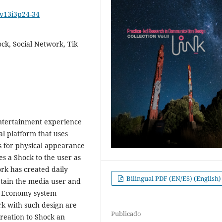
2v13i3p24-34
ock, Social Network, Tik
entertainment experience
al platform that uses
ers for physical appearance
s a Shock to the user as
ork has created daily
Bilingual PDF (EN/ES) (English)
etain the media user and
on Economy system
rk with such design are
Publicado
creation to Shock an