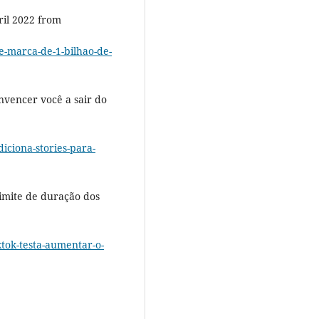
ril 2022 from
e-marca-de-1-bilhao-de-
onvencer você a sair do
diciona-stories-para-
limite de duração dos
iktok-testa-aumentar-o-