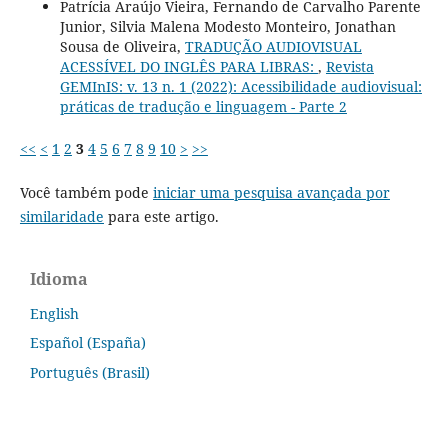
Patrícia Araújo Vieira, Fernando de Carvalho Parente
Junior, Silvia Malena Modesto Monteiro, Jonathan
Sousa de Oliveira,
TRADUÇÃO AUDIOVISUAL
ACESSÍVEL DO INGLÊS PARA LIBRAS:
,
Revista
GEMInIS: v. 13 n. 1 (2022): Acessibilidade audiovisual:
práticas de tradução e linguagem - Parte 2
<<
<
1
2
3
4
5
6
7
8
9
10
>
>>
Você também pode
iniciar uma pesquisa avançada por
similaridade
para este artigo.
Idioma
English
Español (España)
Português (Brasil)