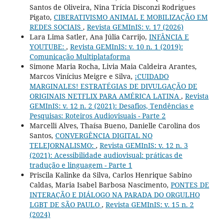
Santos de Oliveira, Nina Trícia Disconzi Rodrigues
Pigato,
CIBERATIVISMO ANIMAL E MOBILIZAÇÃO EM
REDES SOCIAIS
,
Revista GEMInIS: v. 17 (2026)
Lara Lima Satler, Ana Júlia Carrijo,
INFÂNCIA E
YOUTUBE:
,
Revista GEMInIS: v. 10 n. 1 (2019):
Comunicação Multiplataforma
Simone Maria Rocha, Livia Maia Caldeira Arantes,
Marcos Vinícius Meigre e Silva,
¡CUIDADO
MARGINALES! ESTRATÉGIAS DE DIVULGAÇÃO DE
ORIGINAIS NETFLIX PARA AMÉRICA LATINA
,
Revista
GEMInIS: v. 12 n. 2 (2021): Desafios, Tendências e
Pesquisas: Roteiros Audiovisuais - Parte 2
Marcelli Alves, Thaísa Bueno, Danielle Carolina dos
Santos,
CONVERGÊNCIA DIGITAL NO
TELEJORNALISMO:
,
Revista GEMInIS: v. 12 n. 3
(2021): Acessibilidade audiovisual: práticas de
tradução e linguagem - Parte 1
Priscila Kalinke da Silva, Carlos Henrique Sabino
Caldas, Maria Isabel Barbosa Nascimento,
PONTES DE
INTERAÇÃO E DIÁLOGO NA PARADA DO ORGULHO
LGBT DE SÃO PAULO
,
Revista GEMInIS: v. 15 n. 2
(2024)