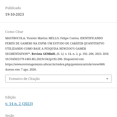
Publicado
19-10-2023
Como Citar
MASTROCOLA, Vicente Martin; MELLO, Felipe Correa. IDENTIFICANDO
PERFIS DE GAMERS NA ESPM: UM ESTUDO DE CARÁTER QUANTITATVO
UTILIZANDO COMO BASE A PESQUISA NEWZOO’S GAMER
SEGMENTATION™.
Revista GEMInIS
,
[S. l.]
, v. 14, n. 2, p. 192–206, 2023. DOI:
10.53450/2179-1465.RG.2023v14i2p192-206. Disponível em:
https://www.revistageminis.ufscar.br/index.php/geminis/article/view/660.
Acesso em: 7 ago. 2026.
Fomatos de Citação
Edição
v. 14 n. 2 (2023)
Seção