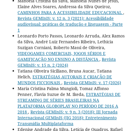
Manoela Cristina da Silva, Manoela Nunes de Jesus,
Elaine Alves Soares, Andressa da Silva Queiroz,
CAMINHOS PARA A ACESSIBILIDADE EDUCACIONAL
,
Revista GEMInIS: v. 12 n. 3 (2021): Acessibilidade
audiovisual: práticas de tradução e linguagem - Parte
1
Leonardo Porto Passos, Leonardo Arruda, Alex Ramos
da Silva, André Luiz Fernandes Ribeiro, Lethicia
Suzigan Corniani, Roberto Massi de Oliveira,
VIDEOGAMES COMERCIAIS, JOGOS SÉRIOS E
GAMIFICAÇÃO NO ENSINO A DISTÂNCIA
,
Revista
GEMInIS: v. 15 n. 2 (2024)
Tatiana Oliveira Siciliano, Bruna Aucar, Tatiana
Helich,
ESTRATÉGIAS AUTORAIS E CRIAÇÃO DE
MUNDOS FICCIONAIS
,
Revista GEMInIS: v. 17 (2026)
Maria Cristina Palma Mungioli, Tomaz Affonso
Penner, Flavia Suzue de M. Ikeda,
ESTRATÉGIAS DE
STREAMING DE SÉRIES BRASILEIRAS NA
PLATAFORMA GLOBOPLAY NO PERÍODO DE 2016 A
2018
,
Revista GEMInIS: v. 9 n. 3 (2018): III Jornada
Internacional GEMInIS (JIG 2018): Entretenimento
Transmídia Multiplataforma
Edenise Andrade da Silva, Letícia de Quadros, Rafael