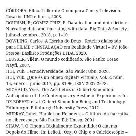
CÓRDOBA, Elbio. Taller de Guión para Cine y Televisión.
Rosario: UNR editora, 2008.
DOURISH, P.; GÓMEZ CRUZ, E. Datafication and data fiction:
Narrating data and narrating with data. Big Data & Society,
julho-dezembro, 2018, p. 1–10.
DOWLING, Carlos. A Escrita do Deus _ Roteiro dialogado
para FILME e INSTALAÇÃO em Realidade Virtual – RV. João
Pessoa: Basilisco Produções LTDA, 2020.
FLUSSER, Vilém. O mundo codificado. São Paulo: Cosac
Nayfi, 2007.
HUI, Yuk. Tecnodiversidade. São Paulo: Ubu, 2020.
HUI, Yuk. ¿Que és un objeto digital? Virtualis, Vol. 8, núm.
15, enero – junio 2017, pp. 81-96, ISSN 2007-2678.
MICHAUD, Yves. The Aesthetics of Gilbert Simondon:
Anticipation of the Contemporary Aesthetic Experience. In:
DE BOEVER et al. Gilbert Simondon Being and Technology.
Edinburgh: Edinburgh University Press, 2012.
MURRAY, Janet. Hamlet no Holodeck – O futuro da narrativa
no ciberespaço. São Paulo: Ed. Unesp, 2001.
SHAW, J. O Cinema Digitalmente Expandido: O cinema
Depois do Filme. In: Leão,L. Org. O Chip e o Caleidoscópio –