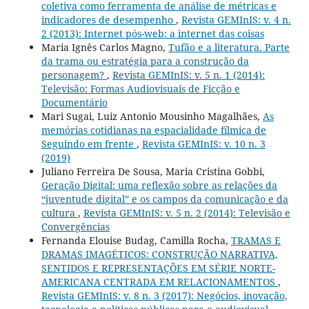
coletiva como ferramenta de análise de métricas e
indicadores de desempenho
,
Revista GEMInIS: v. 4 n.
2 (2013): Internet pós-web: a internet das coisas
Maria Ignês Carlos Magno,
Tufão e a literatura. Parte
da trama ou estratégia para a construção da
personagem?
,
Revista GEMInIS: v. 5 n. 1 (2014):
Televisão: Formas Audiovisuais de Ficção e
Documentário
Mari Sugai, Luiz Antonio Mousinho Magalhães,
As
memórias cotidianas na espacialidade fílmica de
Seguindo em frente
,
Revista GEMInIS: v. 10 n. 3
(2019)
Juliano Ferreira De Sousa, Maria Cristina Gobbi,
Geração Digital: uma reflexão sobre as relações da
“juventude digital” e os campos da comunicação e da
cultura
,
Revista GEMInIS: v. 5 n. 2 (2014): Televisão e
Convergências
Fernanda Elouise Budag, Camilla Rocha,
TRAMAS E
DRAMAS IMAGÉTICOS: CONSTRUÇÃO NARRATIVA,
SENTIDOS E REPRESENTAÇÕES EM SÉRIE NORTE-
AMERICANA CENTRADA EM RELACIONAMENTOS
,
Revista GEMInIS: v. 8 n. 3 (2017): Negócios, inovação,