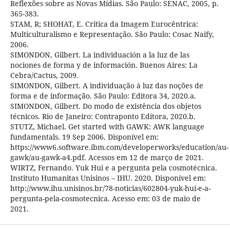
Reflexões sobre as Novas Mídias. São Paulo: SENAC, 2005, p.
365-383.
STAM, R; SHOHAT, E. Crítica da Imagem Eurocêntrica:
Multiculturalismo e Representação. São Paulo: Cosac Naify,
2006.
SIMONDON, Gilbert. La individuación a la luz de las
nociones de forma y de información. Buenos Aires: La
Cebra/Cactus, 2009.
SIMONDON, Gilbert. A individuação à luz das noções de
forma e de informação. São Paulo: Editora 34, 2020.a.
SIMONDON, Gilbert. Do modo de existência dos objetos
técnicos. Rio de Janeiro: Contraponto Editora, 2020.b.
STUTZ, Michael. Get started with GAWK: AWK language
fundamentals. 19 Sep 2006. Disponível em:
https://www6.software.ibm.com/developerworks/education/au-
gawk/au-gawk-a4.pdf. Acessos em 12 de março de 2021.
WIRTZ, Fernando. Yuk Hui e a pergunta pela cosmotécnica.
Instituto Humanitas Unisinos – IHU. 2020. Disponível em:
http://www.ihu.unisinos.br/78-noticias/602804-yuk-hui-e-a-
pergunta-pela-cosmotecnica. Acesso em: 03 de maio de
2021.