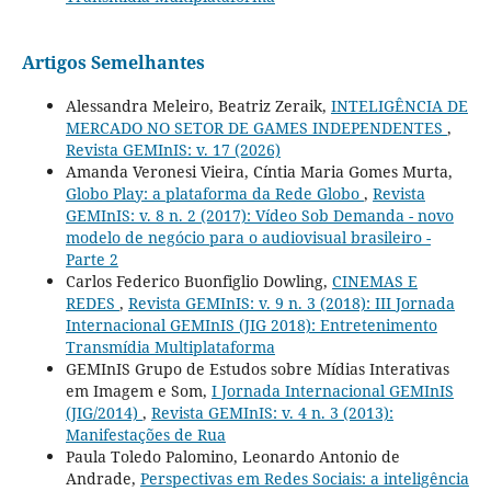
Artigos Semelhantes
Alessandra Meleiro, Beatriz Zeraik,
INTELIGÊNCIA DE
MERCADO NO SETOR DE GAMES INDEPENDENTES
,
Revista GEMInIS: v. 17 (2026)
Amanda Veronesi Vieira, Cíntia Maria Gomes Murta,
Globo Play: a plataforma da Rede Globo
,
Revista
GEMInIS: v. 8 n. 2 (2017): Vídeo Sob Demanda - novo
modelo de negócio para o audiovisual brasileiro -
Parte 2
Carlos Federico Buonfiglio Dowling,
CINEMAS E
REDES
,
Revista GEMInIS: v. 9 n. 3 (2018): III Jornada
Internacional GEMInIS (JIG 2018): Entretenimento
Transmídia Multiplataforma
GEMInIS Grupo de Estudos sobre Mídias Interativas
em Imagem e Som,
I Jornada Internacional GEMInIS
(JIG/2014)
,
Revista GEMInIS: v. 4 n. 3 (2013):
Manifestações de Rua
Paula Toledo Palomino, Leonardo Antonio de
Andrade,
Perspectivas em Redes Sociais: a inteligência