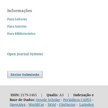
Informações
Para Leitores
Para Autores
Para Bibliotecários
Open Journal Systems
Enviar Submissão
ISSN:
2179-1465 |
Qualis:
A3 |
Indexação e
Base de Dados:
Google Scholar
-
Periódicos CAPES
-
OpenAlex
-
WorldCat
-
DOAJ
-
CiteFactor
-
Latindex