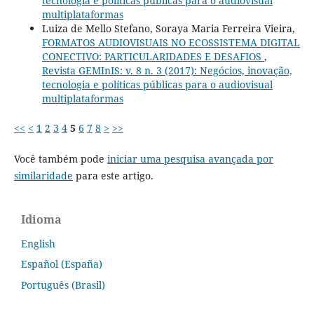
tecnologia e políticas públicas para o audiovisual
multiplataformas
Luiza de Mello Stefano, Soraya Maria Ferreira Vieira,
FORMATOS AUDIOVISUAIS NO ECOSSISTEMA DIGITAL
CONECTIVO: PARTICULARIDADES E DESAFIOS
,
Revista GEMInIS: v. 8 n. 3 (2017): Negócios, inovação,
tecnologia e políticas públicas para o audiovisual
multiplataformas
<<
<
1
2
3
4
5
6
7
8
>
>>
Você também pode
iniciar uma pesquisa avançada por
similaridade
para este artigo.
Idioma
English
Español (España)
Português (Brasil)