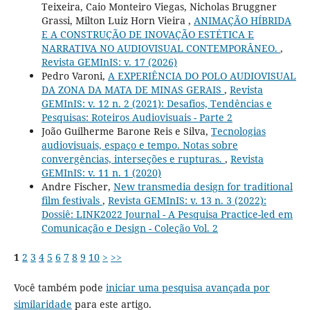
Teixeira, Caio Monteiro Viegas, Nicholas Bruggner
Grassi, Milton Luiz Horn Vieira ,
ANIMAÇÃO HÍBRIDA
E A CONSTRUÇÃO DE INOVAÇÃO ESTÉTICA E
NARRATIVA NO AUDIOVISUAL CONTEMPORÂNEO.
,
Revista GEMInIS: v. 17 (2026)
Pedro Varoni,
A EXPERIÊNCIA DO POLO AUDIOVISUAL
DA ZONA DA MATA DE MINAS GERAIS
,
Revista
GEMInIS: v. 12 n. 2 (2021): Desafios, Tendências e
Pesquisas: Roteiros Audiovisuais - Parte 2
João Guilherme Barone Reis e Silva,
Tecnologias
audiovisuais, espaço e tempo. Notas sobre
convergências, interseções e rupturas.
,
Revista
GEMInIS: v. 11 n. 1 (2020)
Andre Fischer,
New transmedia design for traditional
film festivals
,
Revista GEMInIS: v. 13 n. 3 (2022):
Dossiê: LINK2022 Journal - A Pesquisa Practice-led em
Comunicação e Design - Coleção Vol. 2
1
2
3
4
5
6
7
8
9
10
>
>>
Você também pode
iniciar uma pesquisa avançada por
similaridade
para este artigo.