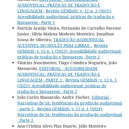
AUDIOVISUAL: PRÁTICAS DE TRADUÇÃO E
LINGUAGEM
,
Revista GEMInIS: v. 12 n. 3 (2021):
Acessibilidade audiovisual: práticas de tradução e
linguagem - Parte 1
Patrícia Araújo Vieira, Fernando de Carvalho Parente
Junior, Silvia Malena Modesto Monteiro, Jonathan
Sousa de Oliveira,
TRADUÇÃO AUDIOVISUAL
ACESSÍVEL DO INGLÊS PARA LIBRAS:
,
Revista
GEMInIS: v. 13 n. 1 (2022): Acessibilidade audiovisual:
práticas de tradução e linguagem - Parte 2
Vinicius Nascimento, Tiago Coimbra Nogueira, João
Massarolo,
EDITORIAL - ACESSIBILIDADE
AUDIOVISUAL: PRÁTICAS DE TRADUÇÃO E
LINGUAGEM - PARTE 2
,
Revista GEMInIS: v. 13 n. 1
(2022): Acessibilidade audiovisual: práticas de
tradução e linguagem - Parte 2
João Carlos Massarolo, André Fischer,
Editorial -
Narrativas de IA: tendências da produção audiovisual
- parte 2
,
Revista GEMInIS: v. 15 n. 1 (2024):
Narrativas de IA: tendências da produção audiovisual
- Parte 2
Ana Cristina Alves Piza Duarte, Júlio Monteiro