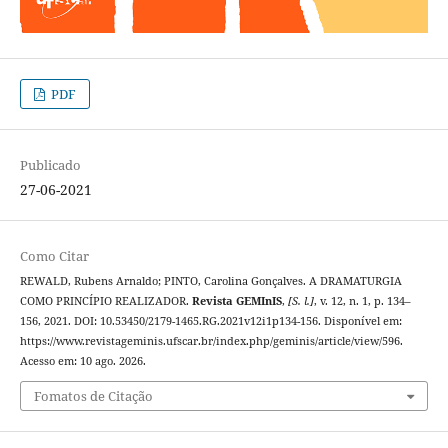
PDF
Publicado
27-06-2021
Como Citar
REWALD, Rubens Arnaldo; PINTO, Carolina Gonçalves. A DRAMATURGIA
COMO PRINCÍPIO REALIZADOR.
Revista GEMInIS
,
[S. l.]
, v. 12, n. 1, p. 134–
156, 2021. DOI: 10.53450/2179-1465.RG.2021v12i1p134-156. Disponível em:
https://www.revistageminis.ufscar.br/index.php/geminis/article/view/596.
Acesso em: 10 ago. 2026.
Fomatos de Citação