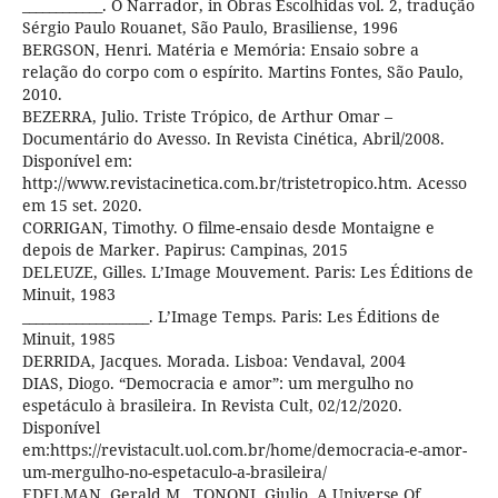
____________. O Narrador, in Obras Escolhidas vol. 2, tradução
Sérgio Paulo Rouanet, São Paulo, Brasiliense, 1996
BERGSON, Henri. Matéria e Memória: Ensaio sobre a
relação do corpo com o espírito. Martins Fontes, São Paulo,
2010.
BEZERRA, Julio. Triste Trópico, de Arthur Omar –
Documentário do Avesso. In Revista Cinética, Abril/2008.
Disponível em:
http://www.revistacinetica.com.br/tristetropico.htm. Acesso
em 15 set. 2020.
CORRIGAN, Timothy. O filme-ensaio desde Montaigne e
depois de Marker. Papirus: Campinas, 2015
DELEUZE, Gilles. L’Image Mouvement. Paris: Les Éditions de
Minuit, 1983
___________________. L’Image Temps. Paris: Les Éditions de
Minuit, 1985
DERRIDA, Jacques. Morada. Lisboa: Vendaval, 2004
DIAS, Diogo. “Democracia e amor”: um mergulho no
espetáculo à brasileira. In Revista Cult, 02/12/2020.
Disponível
em:https://revistacult.uol.com.br/home/democracia-e-amor-
um-mergulho-no-espetaculo-a-brasileira/
EDELMAN, Gerald M., TONONI, Giulio. A Universe Of