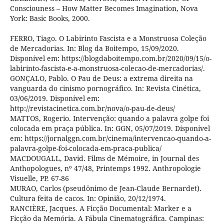
Consciouness – How Matter Becomes Imagination, Nova
York: Basic Books, 2000.
FERRO, Tiago. O Labirinto Fascista e a Monstruosa Coleção
de Mercadorias. In: Blog da Boitempo, 15/09/2020.
Disponível em: https://blogdaboitempo.com.br/2020/09/15/o-
labirinto-fascista-e-a-monstruosa-colecao-de-mercadorias/.
GONÇALO, Pablo. O Pau de Deus: a extrema direita na
vanguarda do cinismo pornográfico. In: Revista Cinética,
03/06/2019. Disponível em:
http://revistacinetica.com.br/nova/o-pau-de-deus/
MATTOS, Rogerio. Intervenção: quando a palavra golpe foi
colocada em praça pública. In: GGN, 05/07/2019. Disponível
em: https://jornalggn.com.br/cinema/intervencao-quando-a-
palavra-golpe-foi-colocada-em-praca-publica/
MACDOUGALL, David. Films de Mémoire, in Journal des
Anthopologues, nº 47/48, Printemps 1992. Anthropologie
Visuelle, PP. 67-86
MURAO, Carlos (pseudônimo de Jean-Claude Bernardet).
Cultura feita de cacos. In: Opinião, 20/12/1974.
RANCIÈRE, Jacques. A Ficção Documental: Marker e a
Ficção da Memória. A Fábula Cinematográfica. Campinas: