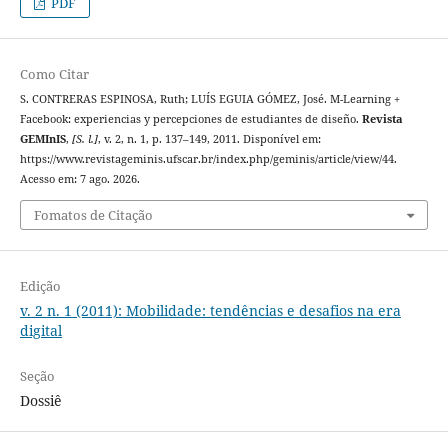
PDF
Como Citar
S. CONTRERAS ESPINOSA, Ruth; LUÍS EGUIA GÓMEZ, José. M-Learning +
Facebook: experiencias y percepciones de estudiantes de diseño.
Revista
GEMInIS
,
[S. l.]
, v. 2, n. 1, p. 137–149, 2011. Disponível em:
https://www.revistageminis.ufscar.br/index.php/geminis/article/view/44.
Acesso em: 7 ago. 2026.
Fomatos de Citação
Edição
v. 2 n. 1 (2011): Mobilidade: tendências e desafios na era
digital
Seção
Dossiê