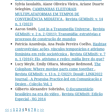
Sylvia Iasulaitis, Aiane Oliveira Vieira, Ariane Duarte
Seleghim,
CAMPANHAS ELEITORAIS
MULTIPLATAFORMAS EM TEMPOS DE
CONVERGÊNCIA MIDIÁTICA
,
Revista GEMInIS: v. 14
n. 1 (2023)
Aaron Smith,
Lost in a Transmedia Universe
,
Revista
GEMInIS: v. 2 n. 2 (2011): Transmídia: estratégias e
processos de construção de mundos
Patrícia Azambuja, Ana Paula Pereira Coelho,
Hashtag
controvérsias: ações, vínculos temporários e ativismo
feminista em rede sociotécnica
,
Revista GEMInIS: v. 7
n. 1 (2016): Fãs, ativismo e redes: mídia livre do que?
Lucy Meyle, Emily OHara, Monique Redmond,
The
Colophon: Where moving parts come together
,
Revista GEMInIS: v. 13 n. 2 (2022): Dossiê: LINK2022
Journal - A Pesquisa Practice-led em Comunicação e
Design - Coleção Vol. 1
Gilberto Alexandre Sobrinho,
O documentário
brasileiro na era do vídeo
,
Revista GEMInIS: Edição
Especial - JIG 2014
<<
<
1
2
3
4
5
6
7
8
>
>>