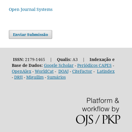
Open Journal Systems
Enviar Submissão
ISSN:
2179-1465 |
Qualis:
A3 |
Indexação e
Base de Dados:
Google Scholar
-
Periódicos CAPES
-
OpenAlex
-
WorldCat
-
DOAJ
-
CiteFactor
-
Latindex
-
DRJI
-
Miguilim
-
Sumários