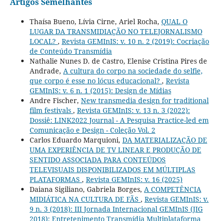
Artigos Semelhantes
Thaísa Bueno, Lívia Cirne, Ariel Rocha,
QUAL O
LUGAR DA TRANSMIDIAÇÃO NO TELEJORNALISMO
LOCAL?
,
Revista GEMInIS: v. 10 n. 2 (2019): Cocriação
de Conteúdo Transmídia
Nathalie Nunes D. de Castro, Elenise Cristina Pires de
Andrade,
A cultura do corpo na sociedade do selfie,
que corpo é esse no lócus educacional?
,
Revista
GEMInIS: v. 6 n. 1 (2015): Design de Mídias
Andre Fischer,
New transmedia design for traditional
film festivals
,
Revista GEMInIS: v. 13 n. 3 (2022):
Dossiê: LINK2022 Journal - A Pesquisa Practice-led em
Comunicação e Design - Coleção Vol. 2
Carlos Eduardo Marquioni,
DA MATERIALIZAÇÃO DE
UMA EXPERIÊNCIA DE TV LINEAR E PRODUÇÃO DE
SENTIDO ASSOCIADA PARA CONTEÚDOS
TELEVISUAIS DISPONIBILIZADOS EM MÚLTIPLAS
PLATAFORMAS
,
Revista GEMInIS: v. 16 (2025)
Daiana Sigiliano, Gabriela Borges,
A COMPETÊNCIA
MIDIÁTICA NA CULTURA DE FÃS
,
Revista GEMInIS: v.
9 n. 3 (2018): III Jornada Internacional GEMInIS (JIG
2018): Entretenimento Transmídia Multiplataforma