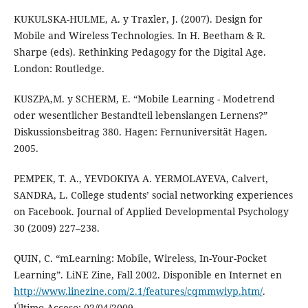
KUKULSKA-HULME, A. y Traxler, J. (2007). Design for
Mobile and Wireless Technologies. In H. Beetham & R.
Sharpe (eds). Rethinking Pedagogy for the Digital Age.
London: Routledge.
KUSZPA,M. y SCHERM, E. “Mobile Learning - Modetrend
oder wesentlicher Bestandteil lebenslangen Lernens?”
Diskussionsbeitrag 380. Hagen: Fernuniversität Hagen.
2005.
PEMPEK, T. A., YEVDOKIYA A. YERMOLAYEVA, Calvert,
SANDRA, L. College students’ social networking experiences
on Facebook. Journal of Applied Developmental Psychology
30 (2009) 227–238.
QUIN, C. “mLearning: Mobile, Wireless, In-Your-Pocket
Learning”. LiNE Zine, Fall 2002. Disponible en Internet en
http://www.linezine.com/2.1/features/cqmmwiyp.htm/
.
Último Acceso: 02/04/2009