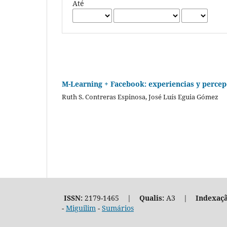
Até
M-Learning + Facebook: experiencias y percep
Ruth S. Contreras Espinosa, José Luís Eguia Gómez
ISSN:
2179-1465 |
Qualis:
A3 |
Indexaçã
-
Miguilim
-
Sumários