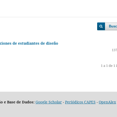
Busc
ciones de estudiantes de diseño
137
1 a 1 de 1 
o e Base de Dados:
Google Scholar
-
Periódicos CAPES
-
OpenAlex