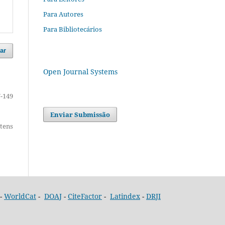
Para Autores
Para Bibliotecários
ar
Open Journal Systems
-149
Enviar Submissão
itens
-
WorldCat
-
DOAJ
-
CiteFactor
-
Latindex
-
DRJI