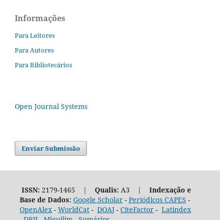
Informações
Para Leitores
Para Autores
Para Bibliotecários
Open Journal Systems
Enviar Submissão
ISSN:
2179-1465 |
Qualis:
A3 |
Indexação e
Base de Dados:
Google Scholar
-
Periódicos CAPES
-
OpenAlex
-
WorldCat
-
DOAJ
-
CiteFactor
-
Latindex
-
DRJI
-
Miguilim
-
Sumários