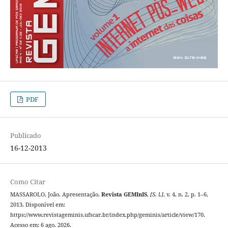
PDF
Publicado
16-12-2013
Como Citar
MASSAROLO, João. Apresentação.
Revista GEMInIS
,
[S. l.]
, v. 4, n. 2, p. 1–6,
2013. Disponível em:
https://www.revistageminis.ufscar.br/index.php/geminis/article/view/170.
Acesso em: 6 ago. 2026.