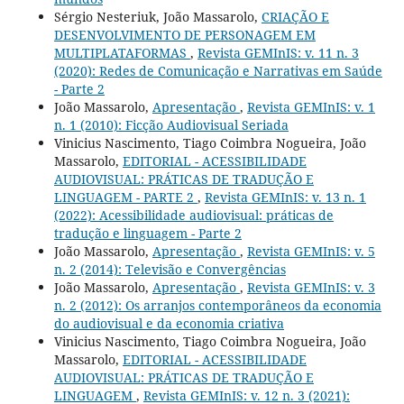
Sérgio Nesteriuk, João Massarolo,
CRIAÇÃO E
DESENVOLVIMENTO DE PERSONAGEM EM
MULTIPLATAFORMAS
,
Revista GEMInIS: v. 11 n. 3
(2020): Redes de Comunicação e Narrativas em Saúde
- Parte 2
João Massarolo,
Apresentação
,
Revista GEMInIS: v. 1
n. 1 (2010): Ficção Audiovisual Seriada
Vinicius Nascimento, Tiago Coimbra Nogueira, João
Massarolo,
EDITORIAL - ACESSIBILIDADE
AUDIOVISUAL: PRÁTICAS DE TRADUÇÃO E
LINGUAGEM - PARTE 2
,
Revista GEMInIS: v. 13 n. 1
(2022): Acessibilidade audiovisual: práticas de
tradução e linguagem - Parte 2
João Massarolo,
Apresentação
,
Revista GEMInIS: v. 5
n. 2 (2014): Televisão e Convergências
João Massarolo,
Apresentação
,
Revista GEMInIS: v. 3
n. 2 (2012): Os arranjos contemporâneos da economia
do audiovisual e da economia criativa
Vinicius Nascimento, Tiago Coimbra Nogueira, João
Massarolo,
EDITORIAL - ACESSIBILIDADE
AUDIOVISUAL: PRÁTICAS DE TRADUÇÃO E
LINGUAGEM
,
Revista GEMInIS: v. 12 n. 3 (2021):