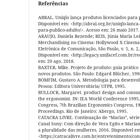
Referências
ABRAL. Uniqlo lança produtos licenciados para p
Disponível em: <http://abral.org.br/uniqlo-lanca
para-publico-adulto/>. Acesso em: 26 maio 2017.
ARAUJO, Daniela Rezende; REIS, Júnia Maria Lei
Merchandising no Cinema: Hollywood X Cinema B
Eletrônica de Comunicação, São Paulo, v. 5, n. 2, 
Disponível em: <http://legacy.unifacef.com.br/r
em: 20 ago. 2018.
BAXTER, Mike. Projeto de produto: guia prátic
novos produtos. São Paulo: Edgard Blücher, 199
BOMFIM, Gustavo A. Metodologia para desenvolv
Pessoa: Editora Universitária/ UFPB, 1995.
BULLOCK, Margaret. product design and consum
the ergonomist. IN: IEA World Conference 1995,
Congress, 7th Brazilian Ergonomics Congress, 19
Proceedings. Rio de Janeiro: Abergo, 1995.
CATACRA LIVRE. Continuação de “Marias”, série 
Canal Sony: Com direção de Vera Egito e Mariana
a pluralidade das mulheres. 2016. Disponível e
<https://catracalivre.com.br/entretenimento/con