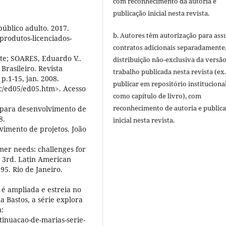
com reconhecimento da autoria e
publicação inicial nesta revista.
úblico adulto. 2017.
b. Autores têm autorização para ass
-produtos-licenciados-
contratos adicionais separadamente
te; SOARES, Eduardo V..
distribuição não-exclusiva da versã
rasileiro. Revista
trabalho publicada nesta revista (ex.
p.1-15, jan. 2008.
publicar em repositório instituciona
ec/ed05/ed05.htm>. Acesso
como capítulo de livro), com
reconhecimento de autoria e public
o para desenvolvimento de
8.
inicial nesta revista.
imento de projetos. João
er needs: challenges for
 3rd. Latin American
95. Rio de Janeiro.
é ampliada e estreia no
 Bastos, a série explora
m:
tinuacao-de-marias-serie-