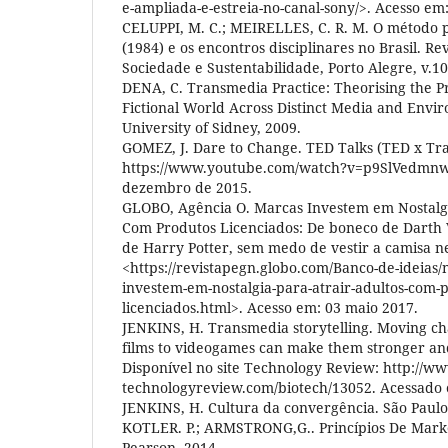
e-ampliada-e-estreia-no-canal-sony/>. Acesso em
CELUPPI, M. C.; MEIRELLES, C. R. M. O método 
(1984) e os encontros disciplinares no Brasil. Re
Sociedade e Sustentabilidade, Porto Alegre, v.10,
DENA, C. Transmedia Practice: Theorising the Pr
Fictional World Across Distinct Media and Envi
University of Sidney, 2009.
GOMEZ, J. Dare to Change. TED Talks (TED x Tr
https://www.youtube.com/watch?v=p9SlVedmnw
dezembro de 2015.
GLOBO, Agência O. Marcas Investem em Nostalgi
Com Produtos Licenciados: De boneco de Darth
de Harry Potter, sem medo de vestir a camisa n
<https://revistapegn.globo.com/Banco-de-ideias/
investem-em-nostalgia-para-atrair-adultos-com-
licenciados.html>. Acesso em: 03 maio 2017.
JENKINS, H. Transmedia storytelling. Moving ch
films to videogames can make them stronger an
Disponível no site Technology Review: http://w
technologyreview.com/biotech/13052. Acessado 
JENKINS, H. Cultura da convergência. São Paulo
KOTLER. P.; ARMSTRONG,G.. Princípios De Market
Pearson, 2014.