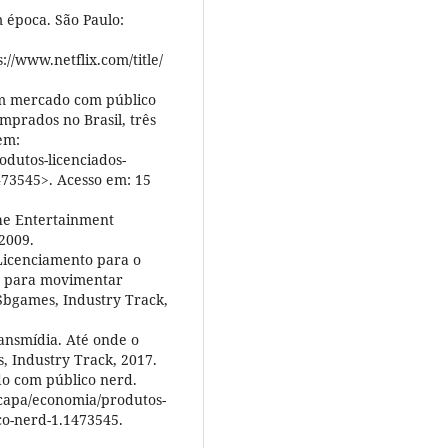
época. São Paulo:
://www.netflix.com/title/
am mercado com público
mprados no Brasil, três
em:
dutos-licenciados-
3545>. Acesso em: 15
the Entertainment
 2009.
Licenciamento para o
a para movimentar
 Sbgames, Industry Track,
ansmídia. Até onde o
, Industry Track, 2017.
o com público nerd.
capa/economia/produtos-
o-nerd-1.1473545.