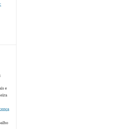
:
:
is e
meira
cença
balho