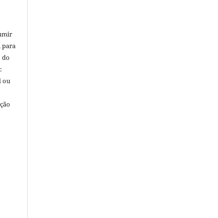
umir
, para
o do
:
l ou
ação