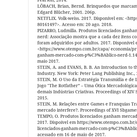
LÖBACH, Brian, Bernd. Brinquedos que marcam 
Edgard Blücher, 2001. 206p.
NETFLIX. Volk-weiss. 2017. Disponível em: <https
80161497>. Acesso em: 20 ago. 2018.
PIZARRO, Ludmilla. Produtos licenciados ganh
nerd: Associação mostra que a cada dez itens co
foram adquiridos por adultos. 2017. Disponível 
<https://www.otempo.com.br/capa/ economia/pro
ganham-mercado-com-p%C3%BAblico-nerd-1.147
maio 2017.
STEIN, A. and EVANS, B. B. An Introduction to 
Industry. New York: Peter Lang Publishing Inc.,
STEIN, M. O Uso da Estratégia Transmídia e de 
Jogo "The Rotfather” – Uma Ótica Mercadológic
demais Indústrias Criativas. Proceedings of XIV
2015.
STEIN, M. Relações entre Games e Franquias Tr
mercado interfere?. Proceedings of XVI Sbgames
TEMPO, O. Produtos licenciados ganham mercad
2017. Dispoível em https://www.otempo.com.br/
licenciados-ganham-mercado-com-p%C3%BAblic
acessado em 16 de maio de 2017.