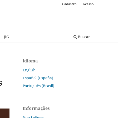
Cadastro
Acesso
JIG
Buscar
Idioma
English
Español (España)
S
Português (Brasil)
Informações
Para Leitores