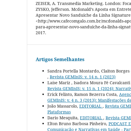
ZEISER, A. Transmedia Marketing. London: Focal
ZYSKO, Jefferson. Mcdonald’s Aposta em Entret
Apresentar Novo Sanduiche da Linha Signature.
<http://www.cafecomgalo.com.br/mcdonalds-apo
para-apresentar-novo-sanduiche-da-linha-signat
2017.
Artigos Semelhantes
Sandra Portella Montardo, Claiton Borges 
,
Revista GEMInIS: v. 14 n. 1 (2023)
Laíse Mariz , Isadora Moura Fé Cavalcant
Revista GEMInIS: v. 15 n. 1 (2024): Narrat
Erick Felinto, Ramon Bezerra Costa,
Agenc
GEMInIS: v. 4 n. 3 (2013): Manifestações d
João Massarolo,
EDITORIAL
,
Revista GEMIn
Plataformas
Dario Mesquita,
EDITORIAL
,
Revista GEMI
Elton Bruno Barbosa Pinheiro,
PODCAST E
Comunicação e Narrativas em Saúde - Par