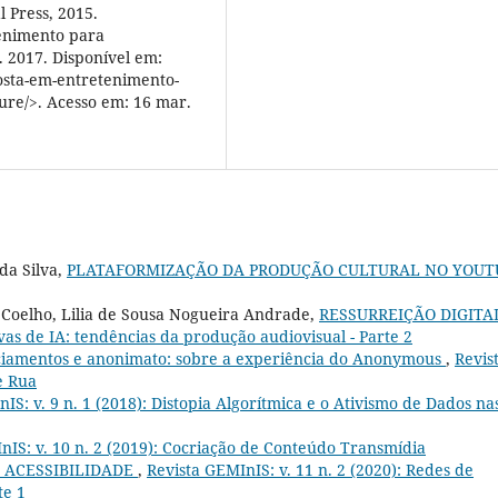
 Press, 2015.
enimento para
 2017. Disponível em:
sta-em-entretenimento-
ure/>. Acesso em: 16 mar.
da Silva,
PLATAFORMIZAÇÃO DA PRODUÇÃO CULTURAL NO YOUT
i Coelho, Lilia de Sousa Nogueira Andrade,
RESSURREIÇÃO DIGIT
ivas de IA: tendências da produção audiovisual - Parte 2
iamentos e anonimato: sobre a experiência do Anonymous
,
Revis
e Rua
IS: v. 9 n. 1 (2018): Distopia Algorítmica e o Ativismo de Dados na
nIS: v. 10 n. 2 (2019): Cocriação de Conteúdo Transmídia
 ACESSIBILIDADE
,
Revista GEMInIS: v. 11 n. 2 (2020): Redes de
te 1