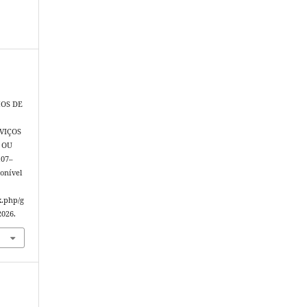
HOS DE
VIÇOS
 OU
 107–
ponível
x.php/g
2026.