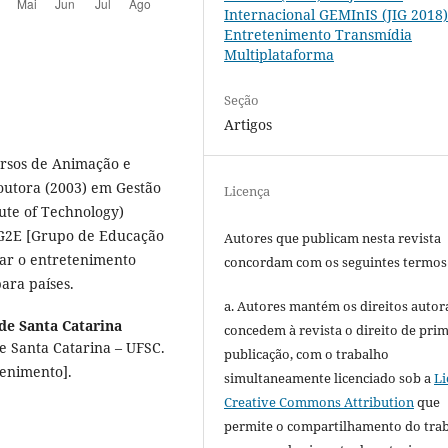
Internacional GEMInIS (JIG 2018)
Entretenimento Transmídia
Multiplataforma
Seção
Artigos
ursos de Animação e
outora (2003) em Gestão
Licença
ute of Technology)
o G2E [Grupo de Educação
Autores que publicam nesta revista
sar o entretenimento
concordam com os seguintes termos
ara países.
a. Autores mantém os direitos autora
de Santa Catarina
concedem à revista o direito de pri
 Santa Catarina – UFSC.
publicação, com o trabalho
enimento].
simultaneamente licenciado sob a
Li
Creative Commons Attribution
que
permite o compartilhamento do tra