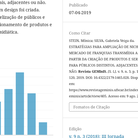
is, adjacentes ou não.
Publicado
 design foi criada.
07-04-2019
elização de públicos e
ionamento de produtos e
idiática.
Como Citar
STEIN, Mônica; SILVA, Gabriela Veiga da.
ESTRATÉGIAS PARA AMPLIAÇÃO DE NIC
MERCADO DE FRANQUIAS TRANSMÍDIA A
PARTIR DA CRIAÇÃO DE PRODUTOS E SER
PARA PÚBLICOS DISTINTOS, ADJACENTES
NÃO.
Revista GEMInIS
,
[S. l.]
, v. 9, n. 3, p.
120, 2019. DOI: 10.4322/2179-1465.028. Dis
em:
https://www.revistageminis.ufscar.br/inde
eminis/article/view/405. Acesso em: 9 ago. 
Fomatos de Citação
Edição
v. 9 n. 3 (2018): III Jornada