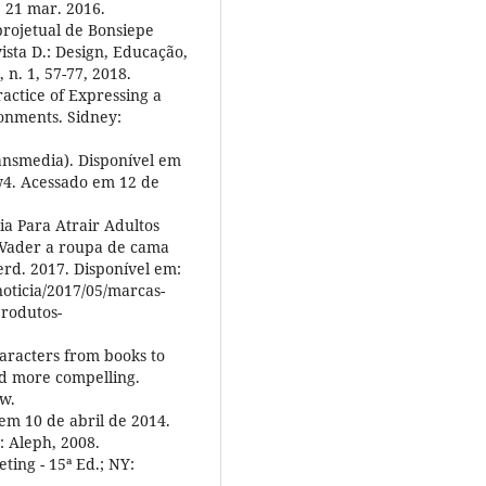
: 21 mar. 2016.
projetual de Bonsiepe
vista D.: Design, Educação,
 n. 1, 57-77, 2018.
actice of Expressing a
ronments. Sidney:
ansmedia). Disponível em
4. Acessado em 12 de
a Para Atrair Adultos
 Vader a roupa de cama
erd. 2017. Disponível em:
noticia/2017/05/marcas-
produtos-
aracters from books to
d more compelling.
ww.
em 10 de abril de 2014.
: Aleph, 2008.
ing - 15ª Ed.; NY: