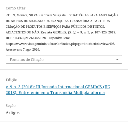
Como Citar
STEIN, Mônica; SILVA, Gabriela Veiga da. ESTRATÉGIAS PARA AMPLIAÇÃO
DE NICHOS DE MERCADO DE FRANQUIAS TRANSMÍDIA A PARTIR DA
CRIAÇÃO DE PRODUTOS E SERVIÇOS PARA PÚBLICOS DISTINTOS,
ADJACENTES OU NÃO.
Revista GEMInIS
,
[S. l.]
, v. 9, n. 3, p. 107–120, 2019.
DOI: 10.4322/2179-1465.028. Disponível em:
https://www.revistageminis.ufscar.br/index.php/geminis/article/view/405.
Acesso em: 7 ago. 2026.
Fomatos de Citação
Edição
v. 9 n. 3 (2018): III Jornada Internacional GEMInIS (JIG
2018): Entretenimento Transmídia Multiplataforma
Seção
Artigos