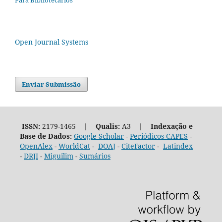
Para Bibliotecários
Open Journal Systems
Enviar Submissão
ISSN:
2179-1465 |
Qualis:
A3 |
Indexação e
Base de Dados:
Google Scholar
-
Periódicos CAPES
-
OpenAlex
-
WorldCat
-
DOAJ
-
CiteFactor
-
Latindex
-
DRJI
-
Miguilim
-
Sumários