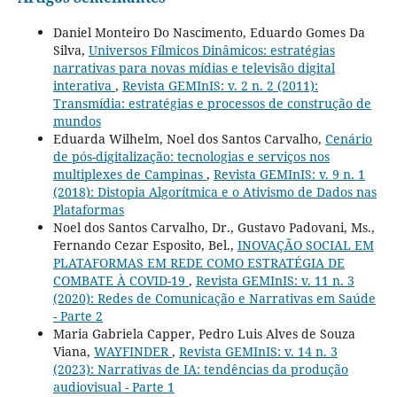
Daniel Monteiro Do Nascimento, Eduardo Gomes Da
Silva,
Universos Fílmicos Dinâmicos: estratégias
narrativas para novas mídias e televisão digital
interativa
,
Revista GEMInIS: v. 2 n. 2 (2011):
Transmídia: estratégias e processos de construção de
mundos
Eduarda Wilhelm, Noel dos Santos Carvalho,
Cenário
de pós-digitalização: tecnologias e serviços nos
multiplexes de Campinas
,
Revista GEMInIS: v. 9 n. 1
(2018): Distopia Algorítmica e o Ativismo de Dados nas
Plataformas
Noel dos Santos Carvalho, Dr., Gustavo Padovani, Ms.,
Fernando Cezar Esposito, Bel.,
INOVAÇÃO SOCIAL EM
PLATAFORMAS EM REDE COMO ESTRATÉGIA DE
COMBATE À COVID-19
,
Revista GEMInIS: v. 11 n. 3
(2020): Redes de Comunicação e Narrativas em Saúde
- Parte 2
Maria Gabriela Capper, Pedro Luis Alves de Souza
Viana,
WAYFINDER
,
Revista GEMInIS: v. 14 n. 3
(2023): Narrativas de IA: tendências da produção
audiovisual - Parte 1