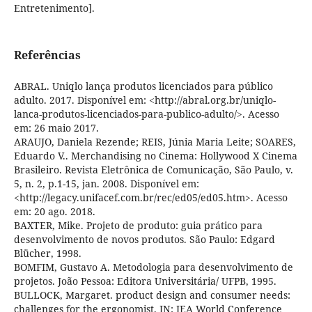
Entretenimento].
Referências
ABRAL. Uniqlo lança produtos licenciados para público
adulto. 2017. Disponível em: <http://abral.org.br/uniqlo-
lanca-produtos-licenciados-para-publico-adulto/>. Acesso
em: 26 maio 2017.
ARAUJO, Daniela Rezende; REIS, Júnia Maria Leite; SOARES,
Eduardo V.. Merchandising no Cinema: Hollywood X Cinema
Brasileiro. Revista Eletrônica de Comunicação, São Paulo, v.
5, n. 2, p.1-15, jan. 2008. Disponível em:
<http://legacy.unifacef.com.br/rec/ed05/ed05.htm>. Acesso
em: 20 ago. 2018.
BAXTER, Mike. Projeto de produto: guia prático para
desenvolvimento de novos produtos. São Paulo: Edgard
Blücher, 1998.
BOMFIM, Gustavo A. Metodologia para desenvolvimento de
projetos. João Pessoa: Editora Universitária/ UFPB, 1995.
BULLOCK, Margaret. product design and consumer needs:
challenges for the ergonomist. IN: IEA World Conference