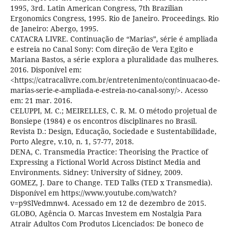
1995, 3rd. Latin American Congress, 7th Brazilian
Ergonomics Congress, 1995. Rio de Janeiro. Proceedings. Rio
de Janeiro: Abergo, 1995.
CATACRA LIVRE. Continuação de “Marias”, série é ampliada
e estreia no Canal Sony: Com direção de Vera Egito e
Mariana Bastos, a série explora a pluralidade das mulheres.
2016. Disponível em:
<https://catracalivre.com.br/entretenimento/continuacao-de-
marias-serie-e-ampliada-e-estreia-no-canal-sony/>. Acesso
em: 21 mar. 2016.
CELUPPI, M. C.; MEIRELLES, C. R. M. O método projetual de
Bonsiepe (1984) e os encontros disciplinares no Brasil.
Revista D.: Design, Educação, Sociedade e Sustentabilidade,
Porto Alegre, v.10, n. 1, 57-77, 2018.
DENA, C. Transmedia Practice: Theorising the Practice of
Expressing a Fictional World Across Distinct Media and
Environments. Sidney: University of Sidney, 2009.
GOMEZ, J. Dare to Change. TED Talks (TED x Transmedia).
Disponível em https://www.youtube.com/watch?
v=p9SlVedmnw4. Acessado em 12 de dezembro de 2015.
GLOBO, Agência O. Marcas Investem em Nostalgia Para
Atrair Adultos Com Produtos Licenciados: De boneco de