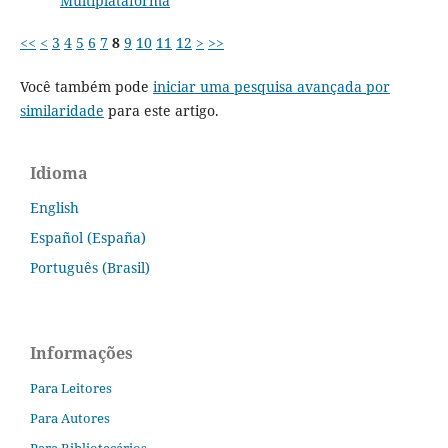
Multiplataforma
<<
<
3
4
5
6
7
8
9
10
11
12
>
>>
Você também pode
iniciar uma pesquisa avançada por
similaridade
para este artigo.
Idioma
English
Español (España)
Português (Brasil)
Informações
Para Leitores
Para Autores