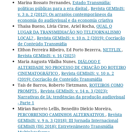
Marina Rossato Fernandes,
Estado Transmídia:
políticas públicas para a era digital
,
Revista GEMInIS:
v. 3 n. 2 (2012): Os arranjos contemporâneos da
economia do audiovisual e da economia criativa
Thaísa Bueno, Lívia Cirne, Ariel Rocha,
QUAL O
LUGAR DA TRANSMIDIAÇÃO NO TELEJORNALISMO
LOCAL?
,
Revista GEMInIS: v. 10 n. 2 (2019): Cocriação
de Conteúdo Transmídia
Elthon Ferreira Ribeiro, Ed Porto Bezerra,
NETFLIX
,
Revista GEMInIS: v. 16 (2025)
Maria Augusta Vilalba Nunes,
DIÁLOGO E
ALTERIDADE NO PROCESSO DE CRIAÇÃO DO ROTEIRO
CINEMATOGRÁFICO
,
Revista GEMInIS: v. 10 n. 2
(2019): Cocriação de Conteúdo Transmídia
Taís de Barros, Roberto Tietzmann,
ROTEIROS COMO
PROMPTS
,
Revista GEMInIS: v. 14 n. 3 (2023):
Narrativas de IA: tendências da produção audiovisual
- Parte 1
Mirian Barreto Lellis, Benedito Dielcio Moreira,
PERCORRENDO CAMINHOS ALTERNATIVOS
,
Revista
GEMInIS: v. 9 n. 3 (2018): III Jornada Internacional
GEMInIS (JIG 2018): Entretenimento Transmídia