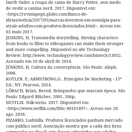
Darth Vader a roupa de cama de Harry Potter, sem medo
de vestir a camisa nerd. 2017. Disponível em:
<https://revistapegn.globo.com/Banco-de-
ideias/noticia/2017/05/marcas-investem-em-nostalgia-para-
atrair-adultos-com-produtos-licenciados.html>. Acesso em:
03 maio 2017.
JENKINS, H. Transmedia storytelling. Moving characters
from books to films to videogames can make them stronger
and more compelling. Disponível no site Technology
Review: http://www. technologyreview.com/biotech/13052.
Acessado em 10 de abril de 2014.
JENKINS, H. Cultura da convergência. São Paulo: Aleph,
2008.
KOTLER. P.; ARMSTRONG,G.. Princípios De Marketing - 15ª
Ed.; NY: Pearson, 2014.
LÖBACH, Brian, Bernd. Brinquedos que marcam época. São
Paulo: Edgard Blücher, 2001. 206p.
NETFLIX. Volk-weiss. 2017. Disponível em:
<https://www.netflix.com/title/ 80161497>. Acesso em: 20
ago. 2018.
PIZARRO, Ludmilla. Produtos licenciados ganham mercado
com público nerd: Associação mostra que a cada dez itens
comprados no Brasil, três foram adquiridos por adultos.