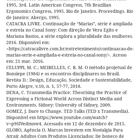
1995, 3rd. Latin American Congress, 7th Brazilian
Ergonomics Congress, 1995. Rio de Janeiro. Proceedings. Rio
de Janeiro: Abergo, 1995.
CATACRA LIVRE. Continuação de “Marias”, série é ampliada
e estreia no Canal Sony: Com direção de Vera Egito e
Mariana Bastos, a série explora a pluralidade das mulheres.
2016. Disponível em:
<https://catracalivre.com.br/entretenimento/continuacao-de-
marias-serie-e-ampliada-e-estreia-no-canal-sony/>. Acesso
em: 21 mar. 2016.
CELUPPI, M. C.; MEIRELLES, C. R. M. O método projetual de
Bonsiepe (1984) e os encontros disciplinares no Brasil.
Revista D.: Design, Educação, Sociedade e Sustentabilidade,
Porto Alegre, v.10, n. 1, 57-77, 2018.
DENA, C. Transmedia Practice: Theorising the Practice of
Expressing a Fictional World Across Distinct Media and
Environments. Sidney: University of Sidney, 2009.
GOMEZ, J. Dare to Change. TED Talks (TED x Transmedia).
Disponível em https://www.youtube.com/watch?
v=p9SlVedmnw4. Acessado em 12 de dezembro de 2015.
GLOBO, Agência O. Marcas Investem em Nostalgia Para
Atrair Adultos Com Produtos Licenciados: De boneco de