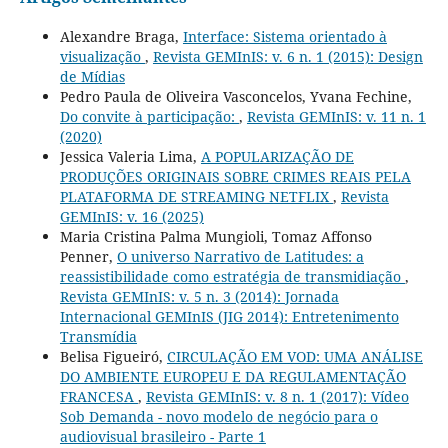
Alexandre Braga,
Interface: Sistema orientado à
visualização
,
Revista GEMInIS: v. 6 n. 1 (2015): Design
de Mídias
Pedro Paula de Oliveira Vasconcelos, Yvana Fechine,
Do convite à participação:
,
Revista GEMInIS: v. 11 n. 1
(2020)
Jessica Valeria Lima,
A POPULARIZAÇÃO DE
PRODUÇÕES ORIGINAIS SOBRE CRIMES REAIS PELA
PLATAFORMA DE STREAMING NETFLIX
,
Revista
GEMInIS: v. 16 (2025)
Maria Cristina Palma Mungioli, Tomaz Affonso
Penner,
O universo Narrativo de Latitudes: a
reassistibilidade como estratégia de transmidiação
,
Revista GEMInIS: v. 5 n. 3 (2014): Jornada
Internacional GEMInIS (JIG 2014): Entretenimento
Transmídia
Belisa Figueiró,
CIRCULAÇÃO EM VOD: UMA ANÁLISE
DO AMBIENTE EUROPEU E DA REGULAMENTAÇÃO
FRANCESA
,
Revista GEMInIS: v. 8 n. 1 (2017): Vídeo
Sob Demanda - novo modelo de negócio para o
audiovisual brasileiro - Parte 1