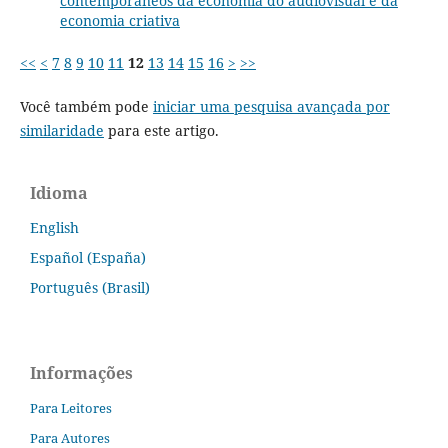
contemporâneos da economia do audiovisual e da
economia criativa
<<
<
7
8
9
10
11
12
13
14
15
16
>
>>
Você também pode
iniciar uma pesquisa avançada por
similaridade
para este artigo.
Idioma
English
Español (España)
Português (Brasil)
Informações
Para Leitores
Para Autores