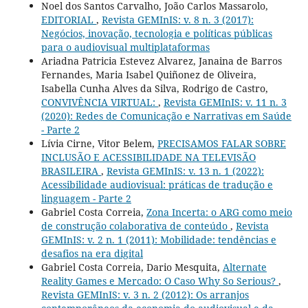
Noel dos Santos Carvalho, João Carlos Massarolo,
EDITORIAL
,
Revista GEMInIS: v. 8 n. 3 (2017):
Negócios, inovação, tecnologia e políticas públicas
para o audiovisual multiplataformas
Ariadna Patricia Estevez Alvarez, Janaina de Barros
Fernandes, Maria Isabel Quiñonez de Oliveira,
Isabella Cunha Alves da Silva, Rodrigo de Castro,
CONVIVÊNCIA VIRTUAL:
,
Revista GEMInIS: v. 11 n. 3
(2020): Redes de Comunicação e Narrativas em Saúde
- Parte 2
Lívia Cirne, Vitor Belem,
PRECISAMOS FALAR SOBRE
INCLUSÃO E ACESSIBILIDADE NA TELEVISÃO
BRASILEIRA
,
Revista GEMInIS: v. 13 n. 1 (2022):
Acessibilidade audiovisual: práticas de tradução e
linguagem - Parte 2
Gabriel Costa Correia,
Zona Incerta: o ARG como meio
de construção colaborativa de conteúdo
,
Revista
GEMInIS: v. 2 n. 1 (2011): Mobilidade: tendências e
desafios na era digital
Gabriel Costa Correia, Dario Mesquita,
Alternate
Reality Games e Mercado: O Caso Why So Serious?
,
Revista GEMInIS: v. 3 n. 2 (2012): Os arranjos