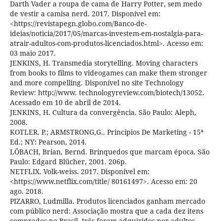
Darth Vader a roupa de cama de Harry Potter, sem medo
de vestir a camisa nerd. 2017. Disponível em:
<https://revistapegn.globo.com/Banco-de-
ideias/noticia/2017/05/marcas-investem-em-nostalgia-para-
atrair-adultos-com-produtos-licenciados.html>. Acesso em:
03 maio 2017.
JENKINS, H. Transmedia storytelling. Moving characters
from books to films to videogames can make them stronger
and more compelling. Disponível no site Technology
Review: http://www. technologyreview.com/biotech/13052.
Acessado em 10 de abril de 2014.
JENKINS, H. Cultura da convergência. São Paulo: Aleph,
2008.
KOTLER. P.; ARMSTRONG,G.. Princípios De Marketing - 15ª
Ed.; NY: Pearson, 2014.
LÖBACH, Brian, Bernd. Brinquedos que marcam época. São
Paulo: Edgard Blücher, 2001. 206p.
NETFLIX. Volk-weiss. 2017. Disponível em:
<https://www.netflix.com/title/ 80161497>. Acesso em: 20
ago. 2018.
PIZARRO, Ludmilla. Produtos licenciados ganham mercado
com público nerd: Associação mostra que a cada dez itens
comprados no Brasil, três foram adquiridos por adultos.