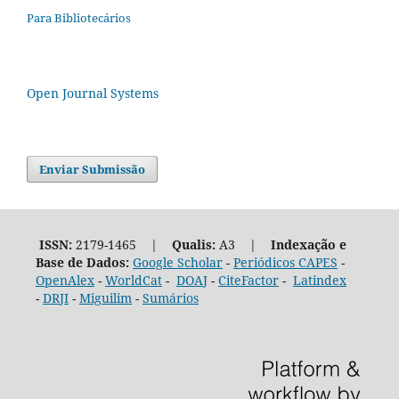
Para Bibliotecários
Open Journal Systems
Enviar Submissão
ISSN:
2179-1465 |
Qualis:
A3 |
Indexação e
Base de Dados:
Google Scholar
-
Periódicos CAPES
-
OpenAlex
-
WorldCat
-
DOAJ
-
CiteFactor
-
Latindex
-
DRJI
-
Miguilim
-
Sumários