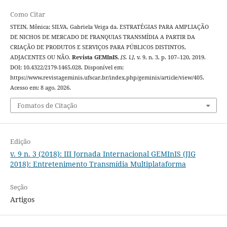
Como Citar
STEIN, Mônica; SILVA, Gabriela Veiga da. ESTRATÉGIAS PARA AMPLIAÇÃO
DE NICHOS DE MERCADO DE FRANQUIAS TRANSMÍDIA A PARTIR DA
CRIAÇÃO DE PRODUTOS E SERVIÇOS PARA PÚBLICOS DISTINTOS,
ADJACENTES OU NÃO.
Revista GEMInIS
,
[S. l.]
, v. 9, n. 3, p. 107–120, 2019.
DOI: 10.4322/2179-1465.028. Disponível em:
https://www.revistageminis.ufscar.br/index.php/geminis/article/view/405.
Acesso em: 8 ago. 2026.
Fomatos de Citação
Edição
v. 9 n. 3 (2018): III Jornada Internacional GEMInIS (JIG
2018): Entretenimento Transmídia Multiplataforma
Seção
Artigos