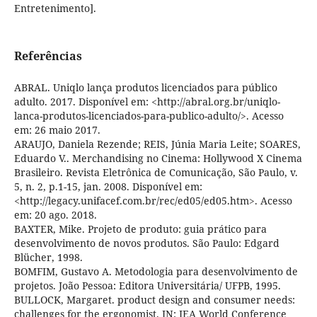
Entretenimento].
Referências
ABRAL. Uniqlo lança produtos licenciados para público
adulto. 2017. Disponível em: <http://abral.org.br/uniqlo-
lanca-produtos-licenciados-para-publico-adulto/>. Acesso
em: 26 maio 2017.
ARAUJO, Daniela Rezende; REIS, Júnia Maria Leite; SOARES,
Eduardo V.. Merchandising no Cinema: Hollywood X Cinema
Brasileiro. Revista Eletrônica de Comunicação, São Paulo, v.
5, n. 2, p.1-15, jan. 2008. Disponível em:
<http://legacy.unifacef.com.br/rec/ed05/ed05.htm>. Acesso
em: 20 ago. 2018.
BAXTER, Mike. Projeto de produto: guia prático para
desenvolvimento de novos produtos. São Paulo: Edgard
Blücher, 1998.
BOMFIM, Gustavo A. Metodologia para desenvolvimento de
projetos. João Pessoa: Editora Universitária/ UFPB, 1995.
BULLOCK, Margaret. product design and consumer needs:
challenges for the ergonomist. IN: IEA World Conference