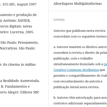
Abordagens Multiplataformas
p. 355-385, August 1997
amento e produção de
Licença
iz Antônio; XAVIER,
eros digitais: novas
Autores que publicam nesta revista
aneiro: Lucerna, 2005.
concordam com os seguintes termos
. São Paulo: Pensamento,
a. Autores mantém os direitos autora
arrativas. São Paulo:
concedem à revista o direito de pri
publicação, com o trabalho
simultaneamente licenciado sob a
Li
s: do cinema às mídias
Creative Commons Attribution
que
permite o compartilhamento do tra
da Realidade Aumentada.
com reconhecimento da autoria e
, R. Fundamentos e
publicação inicial nesta revista.
orto Alegre: Editora SBC
b. Autores têm autorização para ass
contratos adicionais separadamente