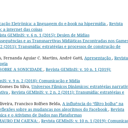
cação Eletrônica: a linguagem do e-book na hipermídia
,
Revista
: a internet das coisas
ista GEMInIS: v. 6 n. 1 (2015): Design de Mídias
ssequências e as Transnarrtivas Midiáticas Encontradas nos Games
 2 (2011): Transmídia: estratégias e processos de construção de
, Fernanda Aguiar C. Martins, André Gatti,
Apresentação
,
Revista
ogia
SOBRE A SONICIDADE
,
Revista GEMInIS: v. 10 n. 1 (2019):
IS: v. 9 n. 2 (2018): Comunicação e Mídia
Gomes Da Silva,
Universos Fílmicos Dinâmicos: estratégias narrati
ativa
,
Revista GEMInIS: v. 2 n. 2 (2011): Transmídia: estratégias e
liveira, Francisco Rolfsen Belda,
A influência do “filtro bolha” na
 reflexões sobre as mudanças nos algoritmos do Facebook
,
Revista
tmica e o Ativismo de Dados nas Plataformas
MAURO EM CAIENA:
,
Revista GEMInIS: v. 10 n. 1 (2019): Comunica