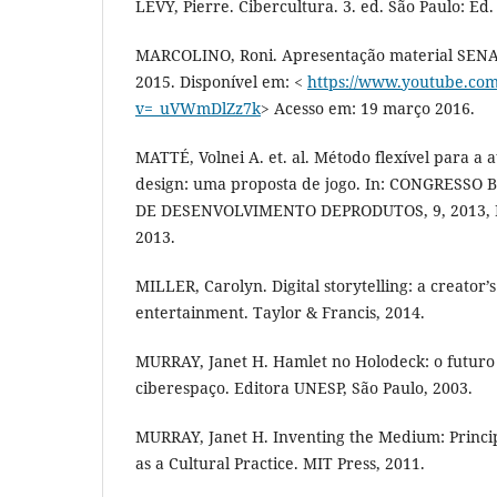
LÉVY, Pierre. Cibercultura. 3. ed. São Paulo: Ed.
MARCOLINO, Roni. Apresentação material SENA
2015. Disponível em: <
https://www.youtube.co
v=_uVWmDlZz7k
> Acesso em: 19 março 2016.
MATTÉ, Volnei A. et. al. Método flexível para a 
design: uma proposta de jogo. In: CONGRESSO
DE DESENVOLVIMENTO DEPRODUTOS, 9, 2013, Na
2013.
MILLER, Carolyn. Digital storytelling: a creator’s
entertainment. Taylor & Francis, 2014.
MURRAY, Janet H. Hamlet no Holodeck: o futuro
ciberespaço. Editora UNESP, São Paulo, 2003.
MURRAY, Janet H. Inventing the Medium: Princip
as a Cultural Practice. MIT Press, 2011.