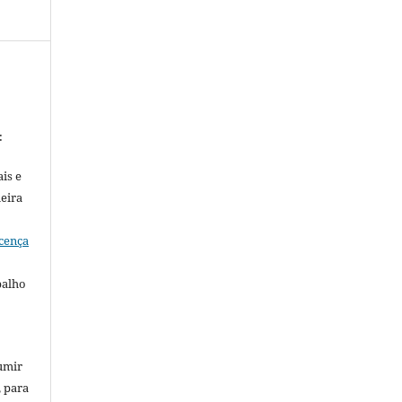
:
is e
meira
cença
balho
umir
, para