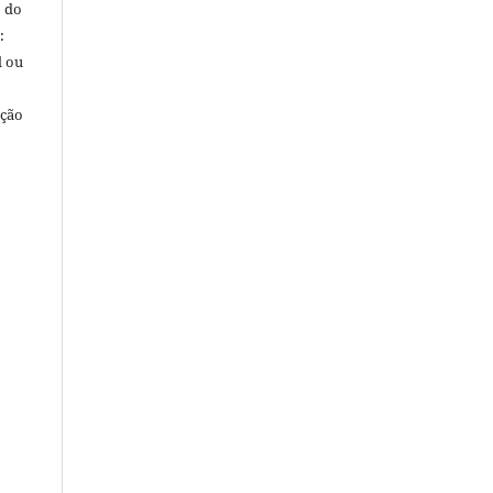
o do
:
l ou
ação