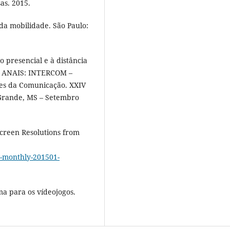
as. 2015.
da mobilidade. São Paulo:
o presencial e à distância
a. ANAIS: INTERCOM –
ares da Comunicação. XXIV
Grande, MS – Setembro
reen Resolutions from
w-monthly-201501-
a para os vídeojogos.