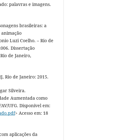
ado: palavras e imagens.
onagens brasileiras: a
e animação
nio Luzi Coelho. – Rio de
2006. Dissertação
 Rio de Janeiro,
, Rio de Janeiro: 2015.
ar Silveira.
lidade Aumentada como
 FAV/UFG. Disponível em:
ado.pdf
> Acesso em: 18
 com aplicações da