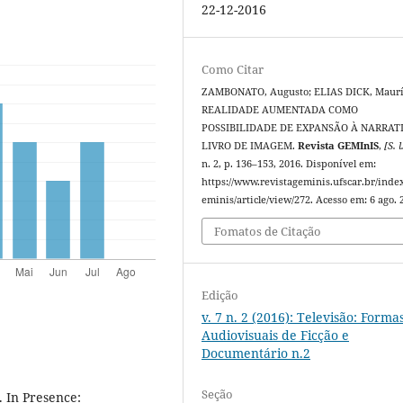
22-12-2016
Como Citar
ZAMBONATO, Augusto; ELIAS DICK, Maurí
REALIDADE AUMENTADA COMO
POSSIBILIDADE DE EXPANSÃO À NARRAT
LIVRO DE IMAGEM.
Revista GEMInIS
,
[S. l
n. 2, p. 136–153, 2016. Disponível em:
https://www.revistageminis.ufscar.br/inde
eminis/article/view/272. Acesso em: 6 ago. 
Fomatos de Citação
Edição
v. 7 n. 2 (2016): Televisão: Forma
Audiovisuais de Ficção e
Documentário n.2
Seção
 In Presence: