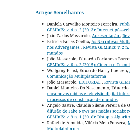
Artigos Semelhantes
Daniela Carvalho Monteiro Ferreira,
Publi
GEMInIS: v. 4 n. 2 (2013): Internet pós-web
João Carlos Massarolo,
Apresentação
,
Rev
Patrícia Farias Coelho,
As Narrativas Multi
nos Advergames
,
Revista GEMInIS: v. 2 n.
mundos
João Massarolo, Eduardo Portanova Barros
GEMInIS: v. 6 n. 2 (2015): Cinema e Tecnol
Wolfgang Ernst, Eduardo Harry Luersen,
Comunicação Multiplataforma
João Massarolo,
EDITORIAL
,
Revista GEMIn
Daniel Monteiro Do Nascimento, Eduardo 
para novas mídias e televisão digital inter
processos de construção de mundos
Angelo Sastre, Claudia Silene Pereira de O
difusão de Fake News nas mídias sociais:
GEMInIS: v. 9 n. 1 (2018): Distopia Algorí
Rafael de Almeida, Vitória Melo Fonseca,
Multiplataforma