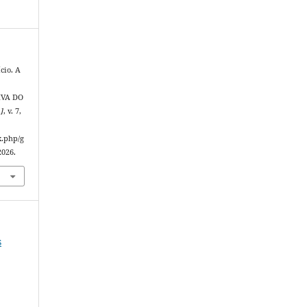
cio. A
IVA DO
.]
, v. 7,
x.php/g
2026.
s