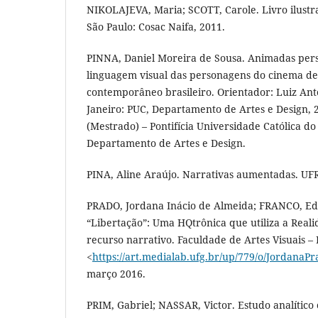
NIKOLAJEVA, Maria; SCOTT, Carole. Livro ilustr
São Paulo: Cosac Naifa, 2011.
PINNA, Daniel Moreira de Sousa. Animadas pers
linguagem visual das personagens do cinema d
contemporâneo brasileiro. Orientador: Luiz Anto
Janeiro: PUC, Departamento de Artes e Design, 
(Mestrado) – Pontifícia Universidade Católica do
Departamento de Artes e Design.
PINA, Aline Araújo. Narrativas aumentadas. UFRJ
PRADO, Jordana Inácio de Almeida; FRANCO, Edg
“Libertação”: Uma HQtrônica que utiliza a Rea
recurso narrativo. Faculdade de Artes Visuais –
<
https://art.medialab.ufg.br/up/779/o/JordanaPr
março 2016.
PRIM, Gabriel; NASSAR, Victor. Estudo analítico