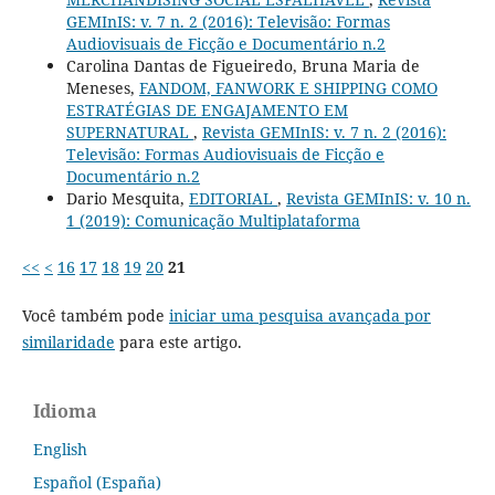
GEMInIS: v. 7 n. 2 (2016): Televisão: Formas
Audiovisuais de Ficção e Documentário n.2
Carolina Dantas de Figueiredo, Bruna Maria de
Meneses,
FANDOM, FANWORK E SHIPPING COMO
ESTRATÉGIAS DE ENGAJAMENTO EM
SUPERNATURAL
,
Revista GEMInIS: v. 7 n. 2 (2016):
Televisão: Formas Audiovisuais de Ficção e
Documentário n.2
Dario Mesquita,
EDITORIAL
,
Revista GEMInIS: v. 10 n.
1 (2019): Comunicação Multiplataforma
<<
<
16
17
18
19
20
21
Você também pode
iniciar uma pesquisa avançada por
similaridade
para este artigo.
Idioma
English
Español (España)