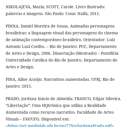
NIKOLAJEVA, Maria; SCOTT, Carole. Livro ilustrado:
palavras e imagens. São Paulo: Cosac Naifa, 2011.
PINNA, Daniel Moreira de Sousa. Animadas personagens
brasileiras: a linguagem visual das personagens do cinema
de animação contemporâneo brasileiro. Orientador: Luiz
Antonio Luzi Coelho. – Rio de Janeiro: PUC, Departamento
de Artes e Design, 2006. Dissertação (Mestrado) – Pontifícia
Universidade Católica do Rio de Janeiro, Departamento de
Artes e Design.
PINA, Aline Araújo. Narrativas aumentadas. UFRJ, Rio de
Janeiro: 2015.
PRADO, Jordana Inácio de Almeida; FRANCO, Edgar Silveira.
“Libertação”: Uma HQtrônica que utiliza a Realidade
Aumentada como recurso narrativo. Faculdade de Artes
Visuais – FAV/UFG. Disponível em:
<
https://art.medialab.ufg.br/up/779/o/JordanaPrado.pdf
>