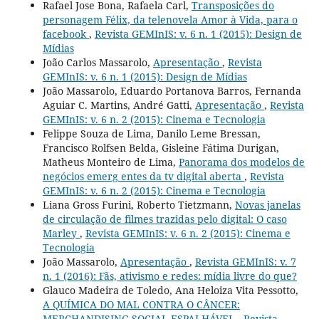
Rafael Jose Bona, Rafaela Carl,
Transposições do
personagem Félix, da telenovela Amor à Vida, para o
facebook
,
Revista GEMInIS: v. 6 n. 1 (2015): Design de
Mídias
João Carlos Massarolo,
Apresentação
,
Revista
GEMInIS: v. 6 n. 1 (2015): Design de Mídias
João Massarolo, Eduardo Portanova Barros, Fernanda
Aguiar C. Martins, André Gatti,
Apresentação
,
Revista
GEMInIS: v. 6 n. 2 (2015): Cinema e Tecnologia
Felippe Souza de Lima, Danilo Leme Bressan,
Francisco Rolfsen Belda, Gisleine Fátima Durigan,
Matheus Monteiro de Lima,
Panorama dos modelos de
negócios emerg entes da tv digital aberta
,
Revista
GEMInIS: v. 6 n. 2 (2015): Cinema e Tecnologia
Liana Gross Furini, Roberto Tietzmann,
Novas janelas
de circulação de filmes trazidas pelo digital: O caso
Marley
,
Revista GEMInIS: v. 6 n. 2 (2015): Cinema e
Tecnologia
João Massarolo,
Apresentação
,
Revista GEMInIS: v. 7
n. 1 (2016): Fãs, ativismo e redes: mídia livre do que?
Glauco Madeira de Toledo, Ana Heloiza Vita Pessotto,
A QUÍMICA DO MAL CONTRA O CÂNCER:
MERCHANDISING SOCIAL ESPALHÁVEL
,
Revista