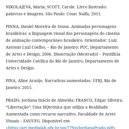
NIKOLAJEVA, Maria; SCOTT, Carole. Livro ilustrado:
palavras e imagens. São Paulo: Cosac Naifa, 2011.
PINNA, Daniel Moreira de Sousa. Animadas personagens
brasileiras: a linguagem visual das personagens do cinema
de animação contemporâneo brasileiro. Orientador: Luiz
Antonio Luzi Coelho. – Rio de Janeiro: PUC, Departamento
de Artes e Design, 2006. Dissertação (Mestrado) – Pontifícia
Universidade Católica do Rio de Janeiro, Departamento de
Artes e Design.
PINA, Aline Araújo. Narrativas aumentadas. UFRJ, Rio de
Janeiro: 2015.
PRADO, Jordana Inácio de Almeida; FRANCO, Edgar Silveira.
“Libertação”: Uma HQtrônica que utiliza a Realidade
Aumentada como recurso narrativo. Faculdade de Artes
Visuais – FAV/UFG. Disponível em:
<
https://art.medialab.ufg.br/up/779/o/JordanaPrado.pdf
>