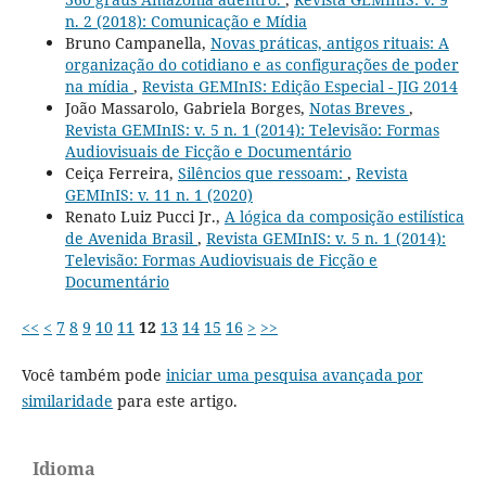
n. 2 (2018): Comunicação e Mídia
Bruno Campanella,
Novas práticas, antigos rituais: A
organização do cotidiano e as configurações de poder
na mídia
,
Revista GEMInIS: Edição Especial - JIG 2014
João Massarolo, Gabriela Borges,
Notas Breves
,
Revista GEMInIS: v. 5 n. 1 (2014): Televisão: Formas
Audiovisuais de Ficção e Documentário
Ceiça Ferreira,
Silêncios que ressoam:
,
Revista
GEMInIS: v. 11 n. 1 (2020)
Renato Luiz Pucci Jr.,
A lógica da composição estilística
de Avenida Brasil
,
Revista GEMInIS: v. 5 n. 1 (2014):
Televisão: Formas Audiovisuais de Ficção e
Documentário
<<
<
7
8
9
10
11
12
13
14
15
16
>
>>
Você também pode
iniciar uma pesquisa avançada por
similaridade
para este artigo.
Idioma