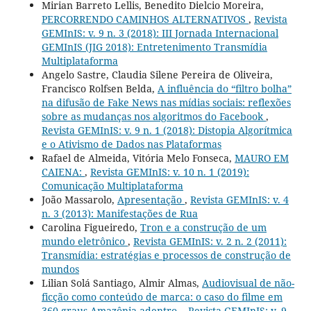
Mirian Barreto Lellis, Benedito Dielcio Moreira,
PERCORRENDO CAMINHOS ALTERNATIVOS
,
Revista
GEMInIS: v. 9 n. 3 (2018): III Jornada Internacional
GEMInIS (JIG 2018): Entretenimento Transmídia
Multiplataforma
Angelo Sastre, Claudia Silene Pereira de Oliveira,
Francisco Rolfsen Belda,
A influência do “filtro bolha”
na difusão de Fake News nas mídias sociais: reflexões
sobre as mudanças nos algoritmos do Facebook
,
Revista GEMInIS: v. 9 n. 1 (2018): Distopia Algorítmica
e o Ativismo de Dados nas Plataformas
Rafael de Almeida, Vitória Melo Fonseca,
MAURO EM
CAIENA:
,
Revista GEMInIS: v. 10 n. 1 (2019):
Comunicação Multiplataforma
João Massarolo,
Apresentação
,
Revista GEMInIS: v. 4
n. 3 (2013): Manifestações de Rua
Carolina Figueiredo,
Tron e a construção de um
mundo eletrônico
,
Revista GEMInIS: v. 2 n. 2 (2011):
Transmídia: estratégias e processos de construção de
mundos
Lilian Solá Santiago, Almir Almas,
Audiovisual de não-
ficção como conteúdo de marca: o caso do filme em
360 graus Amazônia adentro.
,
Revista GEMInIS: v. 9