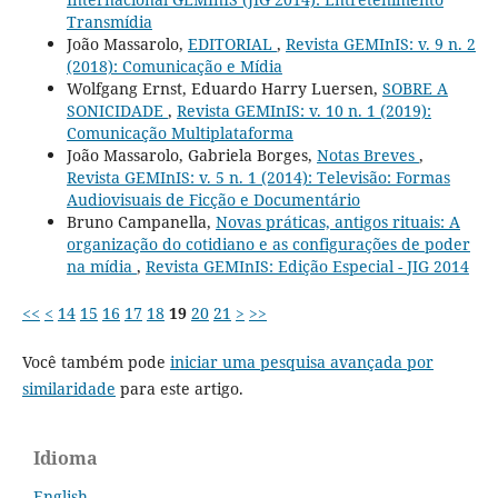
Transmídia
João Massarolo,
EDITORIAL
,
Revista GEMInIS: v. 9 n. 2
(2018): Comunicação e Mídia
Wolfgang Ernst, Eduardo Harry Luersen,
SOBRE A
SONICIDADE
,
Revista GEMInIS: v. 10 n. 1 (2019):
Comunicação Multiplataforma
João Massarolo, Gabriela Borges,
Notas Breves
,
Revista GEMInIS: v. 5 n. 1 (2014): Televisão: Formas
Audiovisuais de Ficção e Documentário
Bruno Campanella,
Novas práticas, antigos rituais: A
organização do cotidiano e as configurações de poder
na mídia
,
Revista GEMInIS: Edição Especial - JIG 2014
<<
<
14
15
16
17
18
19
20
21
>
>>
Você também pode
iniciar uma pesquisa avançada por
similaridade
para este artigo.
Idioma
English