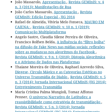
João Massarolo,
Apresentação
,
Revista GEMInIS: v. 4
n. 3 (2013): Manifestações de Rua
João Carlos Massarolo,
Apresentação
,
Revista
GEMInIS: Edição Especial - JIG 2014
Rafael de Almeida, Vitória Melo Fonseca,
MAURO EM
CAIENA:
,
Revista GEMInIS: v. 10 n. 1 (2019):
Comunicação Multiplataforma
Angelo Sastre, Claudia Silene Pereira de Oliveira,
Francisco Rolfsen Belda,
A influência do “filtro bolha”
na difusão de Fake News nas mídias sociais: reflexões
sobre as mudanças nos algoritmos do Facebook
,
Revista GEMInIS: v. 9 n. 1 (2018): Distopia Algorítmica
e o Ativismo de Dados nas Plataformas
Thaiane Moreira de Oliveira, Raphael Azevedo Silva,
Diegese, Circulo Mágico e as Categorias Estéticas no
Universo Transmídia de Diablo
,
Revista GEMInIS: v. 5
n. 3 (2014): Jornada Internacional GEMInIS (JIG 2014):
Entretenimento Transmídia
Maria Cristina Palma Mungioli, Tomaz Affonso
Penner,
O universo Narrativo de Latitudes: a
reassistibilidade como estratégia de transmidiação
,
Revista GEMInIS: v. 5 n. 3 (2014): Jornada
Internacional GEMInIS (JIG 2014): Entretenimento