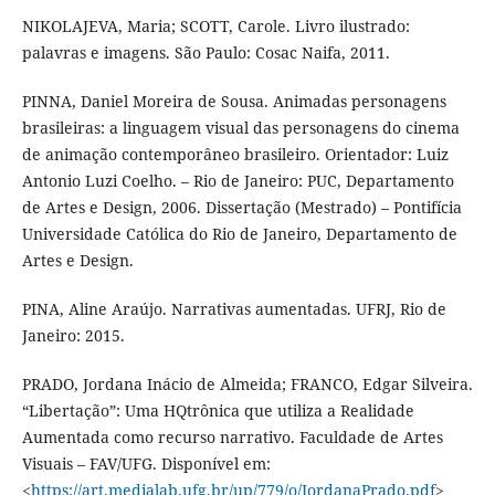
NIKOLAJEVA, Maria; SCOTT, Carole. Livro ilustrado:
palavras e imagens. São Paulo: Cosac Naifa, 2011.
PINNA, Daniel Moreira de Sousa. Animadas personagens
brasileiras: a linguagem visual das personagens do cinema
de animação contemporâneo brasileiro. Orientador: Luiz
Antonio Luzi Coelho. – Rio de Janeiro: PUC, Departamento
de Artes e Design, 2006. Dissertação (Mestrado) – Pontifícia
Universidade Católica do Rio de Janeiro, Departamento de
Artes e Design.
PINA, Aline Araújo. Narrativas aumentadas. UFRJ, Rio de
Janeiro: 2015.
PRADO, Jordana Inácio de Almeida; FRANCO, Edgar Silveira.
“Libertação”: Uma HQtrônica que utiliza a Realidade
Aumentada como recurso narrativo. Faculdade de Artes
Visuais – FAV/UFG. Disponível em:
<
https://art.medialab.ufg.br/up/779/o/JordanaPrado.pdf
>