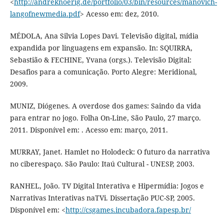
<
http://andreknoerig.de/portfolio/03/bin/resources/manovich-
langofnewmedia.pdf
> Acesso em: dez, 2010.
MÉDOLA, Ana Silvia Lopes Davi. Televisão digital, mídia
expandida por linguagens em expansão. In: SQUIRRA,
Sebastião & FECHINE, Yvana (orgs.). Televisão Digital:
Desafios para a comunicação. Porto Alegre: Meridional,
2009.
MUNIZ, Diógenes. A overdose dos games: Saindo da vida
para entrar no jogo. Folha On-Line, São Paulo, 27 março.
2011. Disponível em: . Acesso em: março, 2011.
MURRAY, Janet. Hamlet no Holodeck: O futuro da narrativa
no ciberespaço. São Paulo: Itaú Cultural - UNESP, 2003.
RANHEL, João. TV Digital Interativa e Hipermídia: Jogos e
Narrativas Interativas naTVi. Dissertação PUC-SP, 2005.
Disponível em: <
http://csgames.incubadora.fapesp.br/