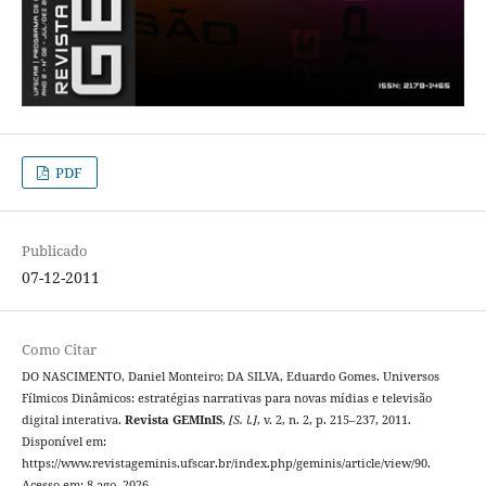
PDF
Publicado
07-12-2011
Como Citar
DO NASCIMENTO, Daniel Monteiro; DA SILVA, Eduardo Gomes. Universos
Fílmicos Dinâmicos: estratégias narrativas para novas mídias e televisão
digital interativa.
Revista GEMInIS
,
[S. l.]
, v. 2, n. 2, p. 215–237, 2011.
Disponível em:
https://www.revistageminis.ufscar.br/index.php/geminis/article/view/90.
Acesso em: 8 ago. 2026.