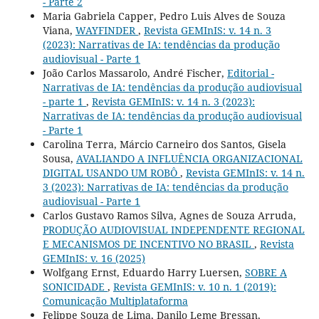
- Parte 2
Maria Gabriela Capper, Pedro Luis Alves de Souza
Viana,
WAYFINDER
,
Revista GEMInIS: v. 14 n. 3
(2023): Narrativas de IA: tendências da produção
audiovisual - Parte 1
João Carlos Massarolo, André Fischer,
Editorial -
Narrativas de IA: tendências da produção audiovisual
- parte 1
,
Revista GEMInIS: v. 14 n. 3 (2023):
Narrativas de IA: tendências da produção audiovisual
- Parte 1
Carolina Terra, Márcio Carneiro dos Santos, Gisela
Sousa,
AVALIANDO A INFLUÊNCIA ORGANIZACIONAL
DIGITAL USANDO UM ROBÔ
,
Revista GEMInIS: v. 14 n.
3 (2023): Narrativas de IA: tendências da produção
audiovisual - Parte 1
Carlos Gustavo Ramos Silva, Agnes de Souza Arruda,
PRODUÇÃO AUDIOVISUAL INDEPENDENTE REGIONAL
E MECANISMOS DE INCENTIVO NO BRASIL
,
Revista
GEMInIS: v. 16 (2025)
Wolfgang Ernst, Eduardo Harry Luersen,
SOBRE A
SONICIDADE
,
Revista GEMInIS: v. 10 n. 1 (2019):
Comunicação Multiplataforma
Felippe Souza de Lima, Danilo Leme Bressan,