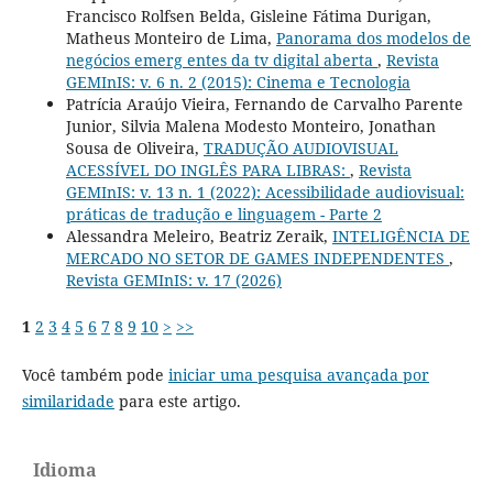
Francisco Rolfsen Belda, Gisleine Fátima Durigan,
Matheus Monteiro de Lima,
Panorama dos modelos de
negócios emerg entes da tv digital aberta
,
Revista
GEMInIS: v. 6 n. 2 (2015): Cinema e Tecnologia
Patrícia Araújo Vieira, Fernando de Carvalho Parente
Junior, Silvia Malena Modesto Monteiro, Jonathan
Sousa de Oliveira,
TRADUÇÃO AUDIOVISUAL
ACESSÍVEL DO INGLÊS PARA LIBRAS:
,
Revista
GEMInIS: v. 13 n. 1 (2022): Acessibilidade audiovisual:
práticas de tradução e linguagem - Parte 2
Alessandra Meleiro, Beatriz Zeraik,
INTELIGÊNCIA DE
MERCADO NO SETOR DE GAMES INDEPENDENTES
,
Revista GEMInIS: v. 17 (2026)
1
2
3
4
5
6
7
8
9
10
>
>>
Você também pode
iniciar uma pesquisa avançada por
similaridade
para este artigo.
Idioma