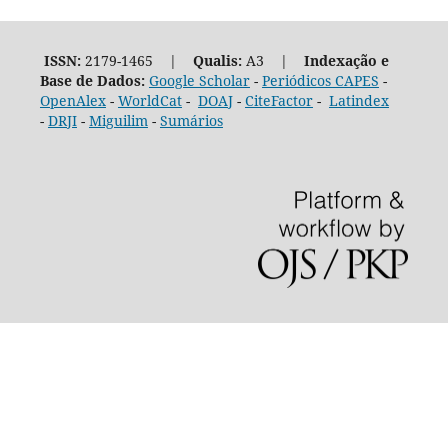
ISSN:
2179-1465 |
Qualis:
A3 |
Indexação e
Base de Dados:
Google Scholar
-
Periódicos CAPES
-
OpenAlex
-
WorldCat
-
DOAJ
-
CiteFactor
-
Latindex
-
DRJI
-
Miguilim
-
Sumários