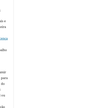
:
is e
meira
cença
balho
umir
, para
o do
:
l ou
ação