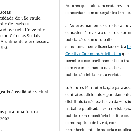
Autores que publicam nesta revista
Goiás
concordam com os seguintes termos
rsidade de São Paulo,
te de Paris III
a. Autores mantém os direitos autora
diovisuel - Universite
concedem à revista o direito de pri
o em Ciências Sociais
publicação, com o trabalho
 Atualmente é professora
simultaneamente licenciado sob a
Li
 UFG.
Creative Commons Attribution
que
permite o compartilhamento do tra
com reconhecimento da autoria e
publicação inicial nesta revista.
b. Autores têm autorização para ass
afia à realidade virtual.
contratos adicionais separadamente
distribuição não-exclusiva da versã
trabalho publicada nesta revista (ex.
aios para uma futura
publicar em repositório instituciona
 2002.
como capítulo de livro), com
reconhecimento de autoria e public