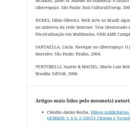
MURRAY, Janet H. Hamlet no holodeck: o futuro 
ciberespaço. São Paulo: Itaú Cultural/Unesp, 200
NUNES, Fábio Oliveira. Web Arte no Brasil: algu
no universo da rede Internet. Tese (Doutorado 
Pós-Graduação em Multimeios, UNICAMP, Campi
SANTAELLA, Lúcia. Navegar no ciberespaço: O pe
imersivo. São Paulo: Paulus, 2004.
VENTURELLI, Suzete & MACIEL, Mario Luiz Belc
Brasília: EdUnB, 2008.
Artigos mais lidos pelo mesmo(s) autor(
Cláudio Aleixo Rocha,
Vídeos publicitário
GEMInIS: v. 6 n. 2 (2015): Cinema e Tecnol