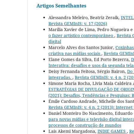
Artigos Semelhantes
Alessandra Meleiro, Beatriz Zeraik,
INTEL
Revista GEMInIS: v. 17 (2026)
Marília Xavier de Lima, Pedro Nogueira e
o fazer artístico contemporâneo
,
Revista 
digital
Marcelo Alves dos Santos Junior,
Coxinhas
criativa nas mídias sociais
,
Revista GEMInIS
Elane Gomes da Silva, Ed Porto Bezerra,
D
Interativa: desafios e usos da segunda tel
Deisy Fernanda Feitosa, Sérgio Bairon,
Do 
integradas.
,
Revista GEMInIS: v. 4 n. 2 (20
Simone Maria Rocha, Livia Maia Caldeira A
ESTRATÉGIAS DE DIVULGAÇÃO DE ORIGI
(2021): Desafios, Tendências e Pesquisas: R
Émile Cardoso Andrade, Michelle dos San
Revista GEMInIS: v. 4 n. 2 (2013): Internet
Daniel Monteiro Do Nascimento, Eduardo 
para novas mídias e televisão digital inter
processos de construção de mundos
Laís Akemi Margadona,
INDIE GAMES
,
Re