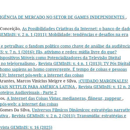
IGÊNCIA DE MERCADO NO SETOR DE GAMES INDEPENDENTES
,
 Conceição,
As Possibilidades Criativas da Internet: o banco de dad
GEMInIS: v. 2 n. 1 (2011): Mobilidade: tendências e desafios na era
 e petralhas: o fandom político como chave de análise da audiênci
: v. 7 n. 1 (2016): Fãs, ativismo e redes: mídia livre do que?
ispositivos Móveis como Potencializadores da Televisão Digital
a no telejornalismo
,
Revista GEMInIS: v. 4 n. 1 (2013): TV Pós Digital
homo sapiens ao homo convergente. É tempo de coisas e pessoas
13): Internet pós-web: a internet das coisas
rantes, Marcos Vinícius Meigre e Silva,
¡CUIDADO MARGINALES!
NAIS NETFLIX PARA AMÉRICA LATINA
,
Revista GEMInIS: v. 12 n. 
oteiros Audiovisuais - Parte 2
tos,
A Internet das Coisas Vistas: medianeras, flâneur, zappeur
,
 pós-web: a internet das coisas
Gomes Da Silva,
Universos Fílmicos Dinâmicos: estratégias narrati
ativa
,
Revista GEMInIS: v. 2 n. 2 (2011): Transmídia: estratégias e
vista GEMInIS: v. 16 (2025)