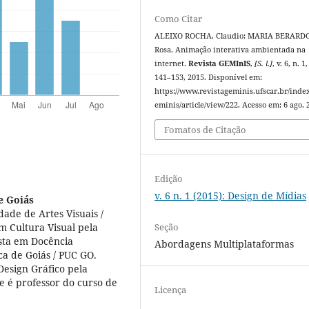
Como Citar
ALEIXO ROCHA, Claudio; MARIA BERARDO
Rosa. Animação interativa ambientada na
internet.
Revista GEMInIS
,
[S. l.]
, v. 6, n. 1,
141–153, 2015. Disponível em:
https://www.revistageminis.ufscar.br/inde
eminis/article/view/222. Acesso em: 6 ago. 
Fomatos de Citação
Edição
v. 6 n. 1 (2015): Design de Mídias
e Goiás
ade de Artes Visuais /
Seção
m Cultura Visual pela
ista em Docência
Abordagens Multiplataformas
ica de Goiás / PUC GO.
esign Gráfico pela
e é professor do curso de
Licença