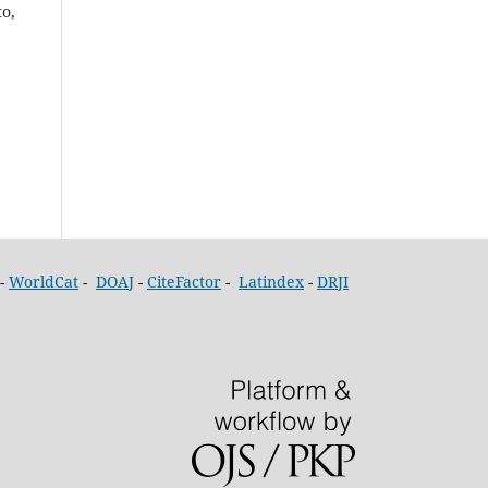
to,
-
WorldCat
-
DOAJ
-
CiteFactor
-
Latindex
-
DRJI