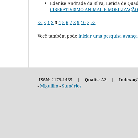
Edenise Andrade da Silva, Letícia de Quadr
CIBERATIVISMO ANIMAL E MOBILIZAÇÃO
<<
<
1
2
3
4
5
6
7
8
9
10
>
>>
Você também pode
iniciar uma pesquisa avança
ISSN:
2179-1465 |
Qualis:
A3 |
Indexaçã
-
Miguilim
-
Sumários