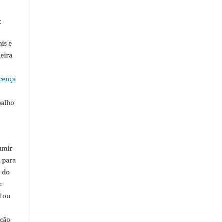
:
is e
meira
cença
balho
umir
, para
o do
:
l ou
ação