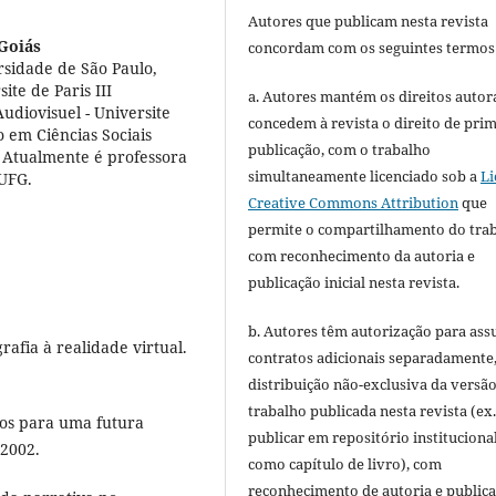
Autores que publicam nesta revista
Goiás
concordam com os seguintes termos
rsidade de São Paulo,
te de Paris III
a. Autores mantém os direitos autora
diovisuel - Universite
concedem à revista o direito de pri
o em Ciências Sociais
publicação, com o trabalho
 Atualmente é professora
simultaneamente licenciado sob a
Li
 UFG.
Creative Commons Attribution
que
permite o compartilhamento do tra
com reconhecimento da autoria e
publicação inicial nesta revista.
b. Autores têm autorização para ass
afia à realidade virtual.
contratos adicionais separadamente
distribuição não-exclusiva da versã
trabalho publicada nesta revista (ex.
aios para uma futura
publicar em repositório instituciona
 2002.
como capítulo de livro), com
reconhecimento de autoria e public