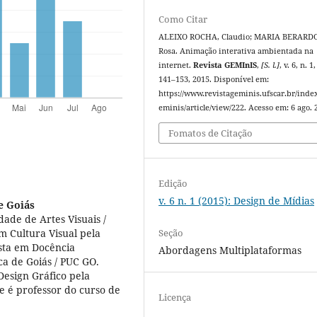
Como Citar
ALEIXO ROCHA, Claudio; MARIA BERARDO
Rosa. Animação interativa ambientada na
internet.
Revista GEMInIS
,
[S. l.]
, v. 6, n. 1,
141–153, 2015. Disponível em:
https://www.revistageminis.ufscar.br/inde
eminis/article/view/222. Acesso em: 6 ago. 
Fomatos de Citação
Edição
v. 6 n. 1 (2015): Design de Mídias
e Goiás
ade de Artes Visuais /
Seção
m Cultura Visual pela
ista em Docência
Abordagens Multiplataformas
ica de Goiás / PUC GO.
esign Gráfico pela
e é professor do curso de
Licença