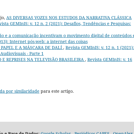
jo,
AS DIVERSAS VOZES NOS ESTUDOS DA NARRATIVA CLÁSSICA
vista GEMInIS: v. 12 n. 2 (2021): Desafios, Tendências e Pesquisas:
ção e a comunicação incentivam o movimento digital de conteúdos 
013): Internet pós-web: a internet das coisas
 PAPEL E A MÁSCARA DE DALÍ
,
Revista GEMInIS: v. 12 n. 1 (2021):
Audiovisuais - Parte 1
 E REPRISES NA TELEVISÃO BRASILEIRA
,
Revista GEMInIS: v. 16
da por similaridade
para este artigo.
o e Base de Dados:
Google Scholar
-
Periódicos CAPES
-
OpenAlex