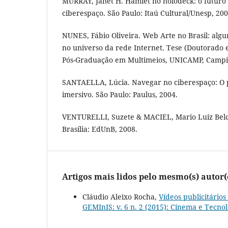
MURRAY, Janet H. Hamlet no holodeck: o futuro 
ciberespaço. São Paulo: Itaú Cultural/Unesp, 200
NUNES, Fábio Oliveira. Web Arte no Brasil: algu
no universo da rede Internet. Tese (Doutorado 
Pós-Graduação em Multimeios, UNICAMP, Campi
SANTAELLA, Lúcia. Navegar no ciberespaço: O pe
imersivo. São Paulo: Paulus, 2004.
VENTURELLI, Suzete & MACIEL, Mario Luiz Belc
Brasília: EdUnB, 2008.
Artigos mais lidos pelo mesmo(s) autor(
Cláudio Aleixo Rocha,
Vídeos publicitário
GEMInIS: v. 6 n. 2 (2015): Cinema e Tecnol