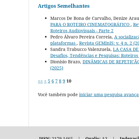
Artigos Semelhantes
Marcos De Bona de Carvalho, Denize Arau
PARA O ROTEIRO CINEMATOGRÁFICO
,
Re
Roteiros Audiovisuais - Parte 2
Pedro Álvaro Pereira Correia,
A socializa
plataformas
,
Revista GEMInIS: v. 4 n. 2 (2
Sandra Trabucco Valenzuela,
LA CASA DE
Desafios, Tendências e Pesquisas: Roteiros 
Dionisio Brazo,
DINÂMICAS DE REPETIÇÃO
(2025)
<<
<
5
6
7
8
9
10
Você também pode
iniciar uma pesquisa avança
ISSN:
2179-1465 |
Qualis:
A3 |
Indexaçã