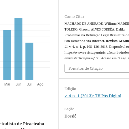
Como Citar
MACHADO DE ANDRADE, Wiliam; MADEI
TOLEDO, Glauco; ALVES CORRÊA, Dalila.
Problemas na Definição Legal Brasileira d
Sob Demanda Via Internet.
Revista GEMIn
l.]
, v. 4, n. 1, p. 108–126, 2013. Disponível e
https://www.revistageminis.ufscar.br/inde
eminis/article/view/130. Acesso em: 7 ago. 
Fomatos de Citação
Edição
v. 4 n. 1 (2013): TV Pós Digital
Seção
Dossiê
todista de Piracicaba