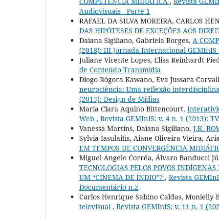
COMPETÊNCIA MIDIÁTICA
,
Revista GEMInI
Audiovisuais - Parte 1
RAFAEL DA SILVA MOREIRA, CARLOS HE
DAS HIPÓTESES DE EXCEÇÕES AOS DIRE
Daiana Sigiliano, Gabriela Borges,
A COMP
(2018): III Jornada Internacional GEMInIS
Juliane Vicente Lopes, Elisa Reinhardt Pie
de Conteúdo Transmídia
Diogo Rógora Kawano, Eva Jussara Carval
neurociência: Uma reflexão interdiscipli
(2015): Design de Mídias
Maria Clara Aquino Bittencourt,
Interativ
Web
,
Revista GEMInIS: v. 4 n. 1 (2013): TV
Vanessa Martins, Daiana Sigiliano,
J.K. R
Sylvia Iasulaitis, Aiane Oliveira Vieira, A
EM TEMPOS DE CONVERGÊNCIA MIDIÁT
Miguel Angelo Corrêa, Álvaro Banducci Jú
TECNOLOGIAS PELOS POVOS INDÍGENAS 
UM “CINEMA DE ÍNDIO”?
,
Revista GEMInIS
Documentário n.2
Carlos Henrique Sabino Caldas, Monielly
televisual
,
Revista GEMInIS: v. 11 n. 1 (20