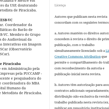
ecialista e Mestre em
tes da USP, doutorando
Licença
todista de Piracicaba.
Autores que publicam nesta revista
MESB-VC
concordam com os seguintes termos
ar. Coordenador da
iáticas do Barão de
a. Autores mantém os direitos autora
ESB-VC. Membro do Grupo
concedem à revista o direito de pri
s do Audiovisual da
s Interativas em Imagem
publicação, com o trabalho
SCar (Observatório
simultaneamente licenciado sob a
Li
SCar).
Creative Commons Attribution
que
permite o compartilhamento do tra
e Piracicaba
com reconhecimento da autoria e
e em Administração pela
Empresas pela PUCCAMP -
publicação inicial nesta revista.
Docente e pesquisadora do
 e coordenadora do MBA
b. Autores têm autorização para ass
pital Humano da
contratos adicionais separadamente
 Metodista de Piracicaba.
distribuição não-exclusiva da versã
trabalho publicada nesta revista (ex.
publicar em repositório instituciona