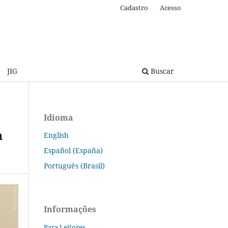
Cadastro
Acesso
JIG
Buscar
Idioma
a
English
Español (España)
Português (Brasil)
Informações
Para Leitores