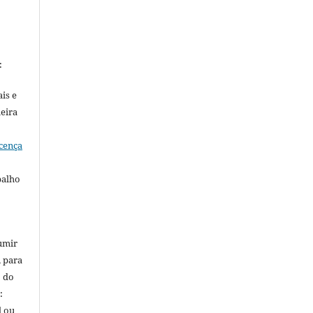
:
is e
meira
cença
balho
umir
, para
o do
:
l ou