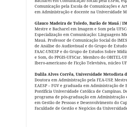
Bacharel em Comunicação Social pela ESPM, esp
Comunicação pela Escola de Comunicações e Ar
em Administração e docente na Universidade Me
Glauco Madeira de Toledo,
Barão de Mauá / I
Mestre e Bacharel em Imagem e Som pela UFSC
Especialização em Comunicação: Linguagens Mid
Mauá. Professor de Comunicação Social do IM
de Análise do Audiovisual e do Grupo de Estudo
FAAC-UNESP e do Grupo de Estudos Sobre Mídia
e Som, do PPGIS-UFSCar. Membro do OBITEL-UF
Ibero-americano de Ficção Televisiva, núcleo UF
Dalila Alves Corrêa,
Universidade Metodista d
Doutora em Administração pela FEA-USP, Mestr
EAESP – FGV e graduada em Administração de 
Pontifícia Universidade Católica de Campinas. 
programa de pós-graduação em Administração
em Gestão de Pessoas e Desenvolvimento do Ca
Faculdade de Gestão e Negócios da Universidade