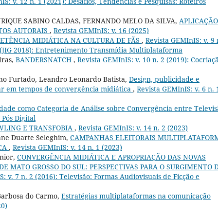
S: v. 12 n. 1 (2021): Desafios, Tendências e Pesquisas: Roteiros
NRIQUE SABINO CALDAS, FERNANDO MELO DA SILVA,
APLICAÇÃO
ITOS AUTORAIS
,
Revista GEMInIS: v. 16 (2025)
ETÊNCIA MIDIÁTICA NA CULTURA DE FÃS
,
Revista GEMInIS: v. 9 
 (JIG 2018): Entretenimento Transmídia Multiplataforma
dras,
BANDERSNATCH
,
Revista GEMInIS: v. 10 n. 2 (2019): Cocriaç
ho Furtado, Leandro Leonardo Batista,
Design, publicidade e
nar em tempos de convergência midiática
,
Revista GEMInIS: v. 6 n. 
idade como Categoria de Análise sobre Convergência entre Televis
 Pós Digital
OWLING E TRANSFOBIA
,
Revista GEMInIS: v. 14 n. 2 (2023)
riane Duarte Seleghim,
CAMPANHAS ELEITORAIS MULTIPLATAFOR
ICA
,
Revista GEMInIS: v. 14 n. 1 (2023)
nior,
CONVERGÊNCIA MIDIÁTICA E APROPRIAÇÃO DAS NOVAS
DE MATO GROSSO DO SUL: PERSPECTIVAS PARA O SURGIMENTO 
: v. 7 n. 2 (2016): Televisão: Formas Audiovisuais de Ficção e
 Barbosa do Carmo,
Estratégias multiplataformas na comunicação
20)