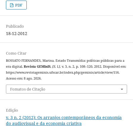
PDF
Publicado
18-12-2012
Como Citar
ROSSATO FERNANDES, Marina. Estado Transmídia: políticas públicas para a
era digital.
Revista GEMInIS
,
[S. l.]
, v. 3, n. 2, p. 108–120, 2012. Disponível em:
https://www.revistageminis.ufscar.br/index.php/geminis/article/view/116.
Acesso em: 8 ago. 2026.
Fomatos de Citação
Edição
v. 3 n. 2 (2012): Os arranjos contemporâneos da economia
do audiovisual e da economia criativa