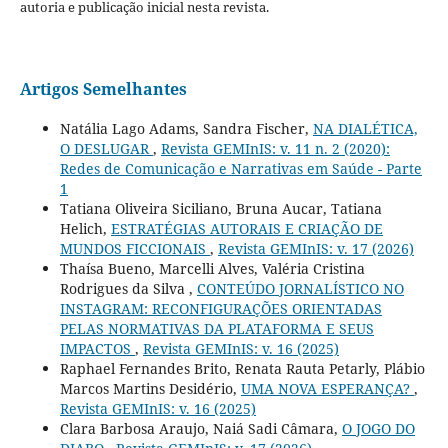
autoria e publicação inicial nesta revista.
Artigos Semelhantes
Natália Lago Adams, Sandra Fischer,
NA DIALÉTICA,
O DESLUGAR
,
Revista GEMInIS: v. 11 n. 2 (2020):
Redes de Comunicação e Narrativas em Saúde - Parte
1
Tatiana Oliveira Siciliano, Bruna Aucar, Tatiana
Helich,
ESTRATÉGIAS AUTORAIS E CRIAÇÃO DE
MUNDOS FICCIONAIS
,
Revista GEMInIS: v. 17 (2026)
Thaísa Bueno, Marcelli Alves, Valéria Cristina
Rodrigues da Silva ,
CONTEÚDO JORNALÍSTICO NO
INSTAGRAM: RECONFIGURAÇÕES ORIENTADAS
PELAS NORMATIVAS DA PLATAFORMA E SEUS
IMPACTOS
,
Revista GEMInIS: v. 16 (2025)
Raphael Fernandes Brito, Renata Rauta Petarly, Plábio
Marcos Martins Desidério,
UMA NOVA ESPERANÇA?
,
Revista GEMInIS: v. 16 (2025)
Clara Barbosa Araujo, Naiá Sadi Câmara,
O JOGO DO