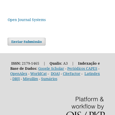
Open Journal Systems
Enviar Submissão
ISSN:
2179-1465 |
Qualis:
A3 |
Indexação e
Base de Dados:
Google Scholar
-
Periódicos CAPES
-
OpenAlex
-
WorldCat
-
DOAJ
-
CiteFactor
-
Latindex
-
DRJI
-
Miguilim
-
Sumários