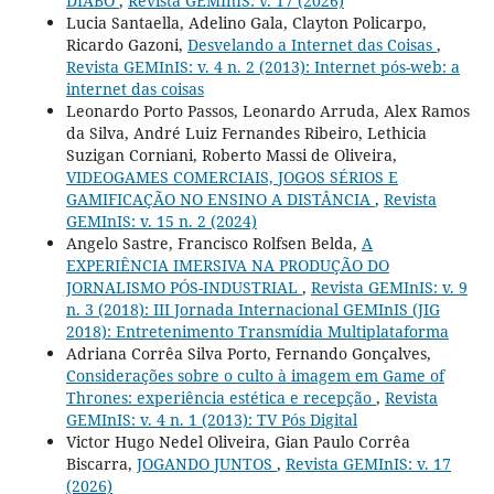
DIABO
,
Revista GEMInIS: v. 17 (2026)
Lucia Santaella, Adelino Gala, Clayton Policarpo,
Ricardo Gazoni,
Desvelando a Internet das Coisas
,
Revista GEMInIS: v. 4 n. 2 (2013): Internet pós-web: a
internet das coisas
Leonardo Porto Passos, Leonardo Arruda, Alex Ramos
da Silva, André Luiz Fernandes Ribeiro, Lethicia
Suzigan Corniani, Roberto Massi de Oliveira,
VIDEOGAMES COMERCIAIS, JOGOS SÉRIOS E
GAMIFICAÇÃO NO ENSINO A DISTÂNCIA
,
Revista
GEMInIS: v. 15 n. 2 (2024)
Angelo Sastre, Francisco Rolfsen Belda,
A
EXPERIÊNCIA IMERSIVA NA PRODUÇÃO DO
JORNALISMO PÓS-INDUSTRIAL
,
Revista GEMInIS: v. 9
n. 3 (2018): III Jornada Internacional GEMInIS (JIG
2018): Entretenimento Transmídia Multiplataforma
Adriana Corrêa Silva Porto, Fernando Gonçalves,
Considerações sobre o culto à imagem em Game of
Thrones: experiência estética e recepção
,
Revista
GEMInIS: v. 4 n. 1 (2013): TV Pós Digital
Victor Hugo Nedel Oliveira, Gian Paulo Corrêa
Biscarra,
JOGANDO JUNTOS
,
Revista GEMInIS: v. 17
(2026)