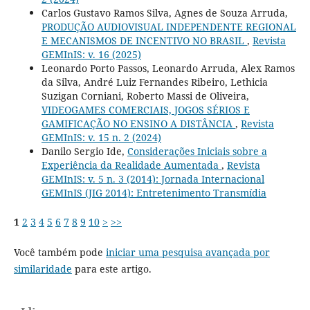
Carlos Gustavo Ramos Silva, Agnes de Souza Arruda,
PRODUÇÃO AUDIOVISUAL INDEPENDENTE REGIONAL
E MECANISMOS DE INCENTIVO NO BRASIL
,
Revista
GEMInIS: v. 16 (2025)
Leonardo Porto Passos, Leonardo Arruda, Alex Ramos
da Silva, André Luiz Fernandes Ribeiro, Lethicia
Suzigan Corniani, Roberto Massi de Oliveira,
VIDEOGAMES COMERCIAIS, JOGOS SÉRIOS E
GAMIFICAÇÃO NO ENSINO A DISTÂNCIA
,
Revista
GEMInIS: v. 15 n. 2 (2024)
Danilo Sergio Ide,
Considerações Iniciais sobre a
Experiência da Realidade Aumentada
,
Revista
GEMInIS: v. 5 n. 3 (2014): Jornada Internacional
GEMInIS (JIG 2014): Entretenimento Transmídia
1
2
3
4
5
6
7
8
9
10
>
>>
Você também pode
iniciar uma pesquisa avançada por
similaridade
para este artigo.