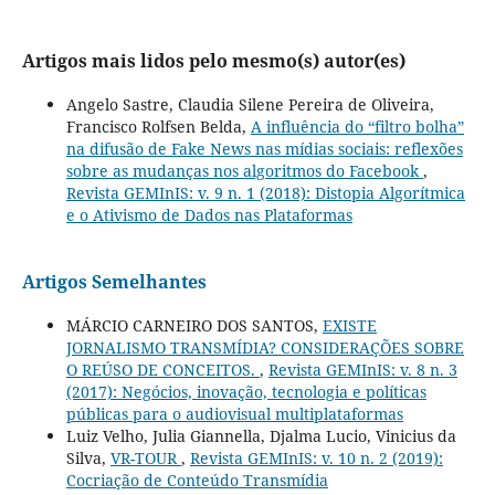
Artigos mais lidos pelo mesmo(s) autor(es)
Angelo Sastre, Claudia Silene Pereira de Oliveira,
Francisco Rolfsen Belda,
A influência do “filtro bolha”
na difusão de Fake News nas mídias sociais: reflexões
sobre as mudanças nos algoritmos do Facebook
,
Revista GEMInIS: v. 9 n. 1 (2018): Distopia Algorítmica
e o Ativismo de Dados nas Plataformas
Artigos Semelhantes
MÁRCIO CARNEIRO DOS SANTOS,
EXISTE
JORNALISMO TRANSMÍDIA? CONSIDERAÇÕES SOBRE
O REÚSO DE CONCEITOS.
,
Revista GEMInIS: v. 8 n. 3
(2017): Negócios, inovação, tecnologia e políticas
públicas para o audiovisual multiplataformas
Luiz Velho, Julia Giannella, Djalma Lucio, Vinicius da
Silva,
VR-TOUR
,
Revista GEMInIS: v. 10 n. 2 (2019):
Cocriação de Conteúdo Transmídia