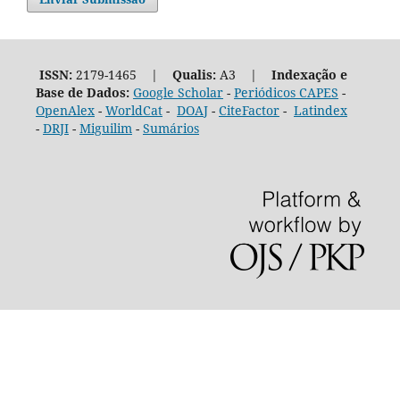
ISSN:
2179-1465 |
Qualis:
A3 |
Indexação e
Base de Dados:
Google Scholar
-
Periódicos CAPES
-
OpenAlex
-
WorldCat
-
DOAJ
-
CiteFactor
-
Latindex
-
DRJI
-
Miguilim
-
Sumários