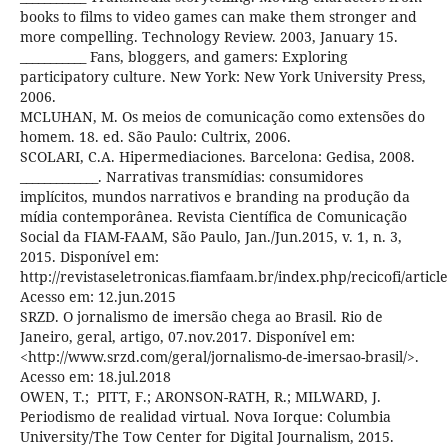
books to films to video games can make them stronger and
more compelling. Technology Review. 2003, January 15.
___________ Fans, bloggers, and gamers: Exploring
participatory culture. New York: New York University Press,
2006.
MCLUHAN, M. Os meios de comunicação como extensões do
homem. 18. ed. São Paulo: Cultrix, 2006.
SCOLARI, C.A. Hipermediaciones. Barcelona: Gedisa, 2008.
_____________. Narrativas transmídias: consumidores
implícitos, mundos narrativos e branding na produção da
mídia contemporânea. Revista Científica de Comunicação
Social da FIAM-FAAM, São Paulo, Jan./Jun.2015, v. 1, n. 3,
2015. Disponível em:
http://revistaseletronicas.fiamfaam.br/index.php/recicofi/articl
Acesso em: 12.jun.2015
SRZD. O jornalismo de imersão chega ao Brasil. Rio de
Janeiro, geral, artigo, 07.nov.2017. Disponível em:
<http://www.srzd.com/geral/jornalismo-de-imersao-brasil/>.
Acesso em: 18.jul.2018
OWEN, T.; PITT, F.; ARONSON-RATH, R.; MILWARD, J.
Periodismo de realidad virtual. Nova Iorque: Columbia
University/The Tow Center for Digital Journalism, 2015.