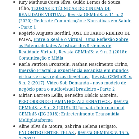
Iury Matheus Costa Silva, Guido Lemos de Souza
Filho,
TEORIAS E TÉCNICAS DO CINEMA DE
REALIDADE VIRTUAL
,
Revista GEMInIS: v. 11 n. 2
(2020): Redes de Comunicação e Narrativas em Saúde
- Parte 1
Rogério Augusto Bordini, JOSÉ EDUARDO RIBEIRO DE
PAIVA,
Entre o Real e o Virtual - Uma Reflexão Sobre
as Potencialidades Artísticas dos Sistemas de
Realidade Virtual
,
Revista GEMInIS: v. 9 n. 2 (2018):
Comunicação e Mídia
Karla Patriota Bronztein, Nathan Nascimento Cirino,
Imersão Fractal: a experiência escapista em mundos
virtuais e suas réplicas diegéticas
,
Revista GEMInIS: v.
8 n. 2 (2017): Vídeo Sob Demanda - novo modelo de
negócio para o audiovisual brasileiro - Parte 2
Mirian Barreto Lellis, Benedito Dielcio Moreira,
PERCORRENDO CAMINHOS ALTERNATIVOS
,
Revista
GEMInIS: v. 9 n. 3 (2018): III Jornada Internacional
GEMInIS (JIG 2018): Entretenimento Transmídia
Multiplataforma
Aline Silva de Moura, Sabrina Helena Ferigato,
ENCONTRO ENTRE TELAS
,
Revista GEMInIS: v. 15 n.
2 (2024)