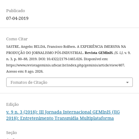
Publicado
07-04-2019
Como Citar
SASTRE, Angelo; BELDA, Francisco Rolfsen. A EXPERIÊNCIA IMERSIVA NA
PRODUÇÃO DO JORNALISMO PÓS-INDUSTRIAL.
Revista GEMInIS
,
[S. l.]
, v. 9,
n. 3, p. 80–88, 2019. DOI: 10.4322/2179-1465.026. Disponível em:
https://www.revistageminis.ufscar.br/index.php/geminis/article/view/407.
Acesso em: 8 ago. 2026.
Fomatos de Citação
Edição
v. 9 n. 3 (2018): III Jornada Internacional GEMInIS (JIG
2018): Entretenimento Transmídia Multiplataforma
Seção