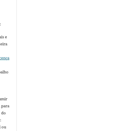
:
is e
meira
cença
balho
umir
, para
o do
:
l ou