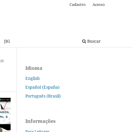
Cadastro
Acesso
JIG
Buscar
iê
Idioma
English
Español (España)
Português (Brasil)
Informações
Para Leitores