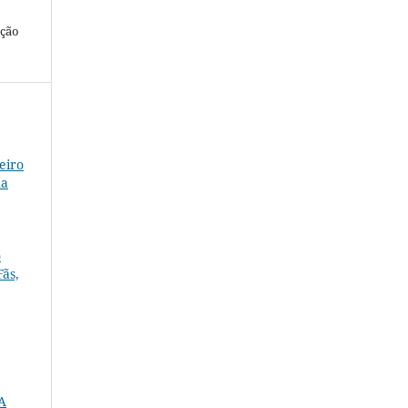
ação
eiro
ua
o
Fãs,
A