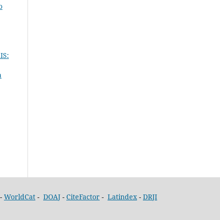
o
IS:
a
-
WorldCat
-
DOAJ
-
CiteFactor
-
Latindex
-
DRJI