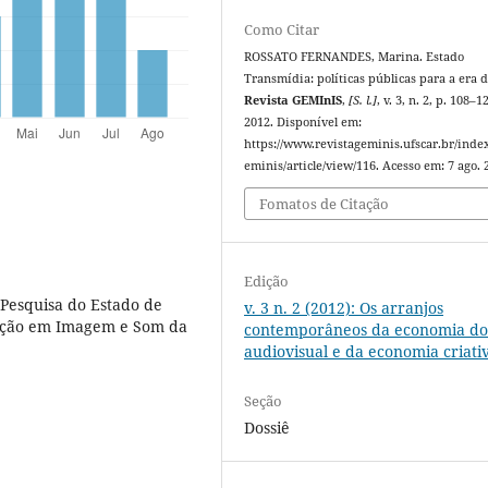
Como Citar
ROSSATO FERNANDES, Marina. Estado
Transmídia: políticas públicas para a era di
Revista GEMInIS
,
[S. l.]
, v. 3, n. 2, p. 108–1
2012. Disponível em:
https://www.revistageminis.ufscar.br/inde
eminis/article/view/116. Acesso em: 7 ago. 
Fomatos de Citação
Edição
Pesquisa do Estado de
v. 3 n. 2 (2012): Os arranjos
ação em Imagem e Som da
contemporâneos da economia d
audiovisual e da economia criati
Seção
Dossiê