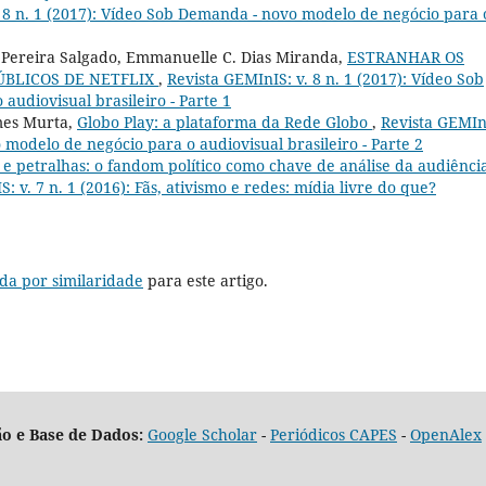
. 8 n. 1 (2017): Vídeo Sob Demanda - novo modelo de negócio para 
 Pereira Salgado, Emmanuelle C. Dias Miranda,
ESTRANHAR OS
ÚBLICOS DE NETFLIX
,
Revista GEMInIS: v. 8 n. 1 (2017): Vídeo Sob
udiovisual brasileiro - Parte 1
mes Murta,
Globo Play: a plataforma da Rede Globo
,
Revista GEMIn
 modelo de negócio para o audiovisual brasileiro - Parte 2
 e petralhas: o fandom político como chave de análise da audiênci
: v. 7 n. 1 (2016): Fãs, ativismo e redes: mídia livre do que?
da por similaridade
para este artigo.
o e Base de Dados:
Google Scholar
-
Periódicos CAPES
-
OpenAlex