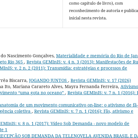
como capítulo de livro), com
reconhecimento de autoria e public
inicial nesta revista.
 do Nascimento Gonçalves,
Materialidade e memória do Rio de Jan
jeto Rio 365
,
Revista GEMInIS: v. 4 n. 3 (2013): Manifestações de R
MInIS: v. 2 n. 2 (2011): Transmídia: estratégias e processos de
rrêa Biscarra,
JOGANDO JUNTOS
,
Revista GEMInIS: v. 17 (2026)
ena Ito, Mariana Carareto Alves, Mayra Fernanda Ferreira,
Ativism
movimento “uma gota no oceano”
,
Revista GEMInIS: v. 7 n. 1 (2016): 
anatomia de um movimento comunicativo on-line: o ativismo de fã-
gência coletiva
,
Revista GEMInIS: v. 7 n. 1 (2016): Fãs, ativismo e
GEMInIS: v. 8 n. 1 (2017): Vídeo Sob Demanda - novo modelo de
te 1
RECEPÇÃO SOB DEMANDA DA TELENOVELA AVENIDA BRASIL E D