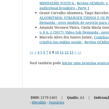
MINISSÉRIE JUSTIÇA
,
Revista GEMInIS: v
audiovisual brasileiro - Parte 1
Geane Carvalho Alzamora, Tiago Barcelos
ALGORITMOS: STRANGER THINGS E OS P
Demanda - novo modelo de negócio para o a
Amanda Veronesi Vieira, Cíntia Maria Go
v. 8 n. 2 (2017): Vídeo Sob Demanda - novo
Marcelo Alves dos Santos Junior,
Coxinhas
criativa nas mídias sociais
,
Revista GEMInIS
<<
<
4
5
6
7
8
9
10
11
12
13
>
>>
Você também pode
iniciar uma pesquisa avança
ISSN:
2179-1465 |
Qualis:
A3 |
Indexaçã
-
Miguilim
-
Sumários