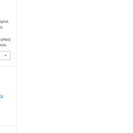
gital.
20,
x.php/g
2026.
o
va