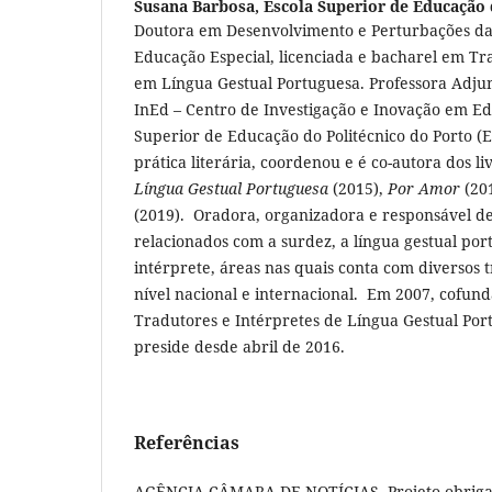
Susana Barbosa,
Escola Superior de Educação 
Doutora em Desenvolvimento e Perturbações d
Educação Especial, licenciada e bacharel em Tr
em Língua Gestual Portuguesa. Professora Adjun
InEd – Centro de Investigação e Inovação em E
Superior de Educação do Politécnico do Porto (
prática literária, coordenou e é co-autora dos li
Língua Gestual Portuguesa
(2015),
Por Amor
(20
(2019). Oradora, organizadora e responsável de
relacionados com a surdez, a língua gestual por
intérprete, áreas nas quais conta com diversos 
nível nacional e internacional. Em 2007, cofun
Tradutores e Intérpretes de Língua Gestual Por
preside desde abril de 2016.
Referências
AGÊNCIA CÂMARA DE NOTÍCIAS. Projeto obriga 