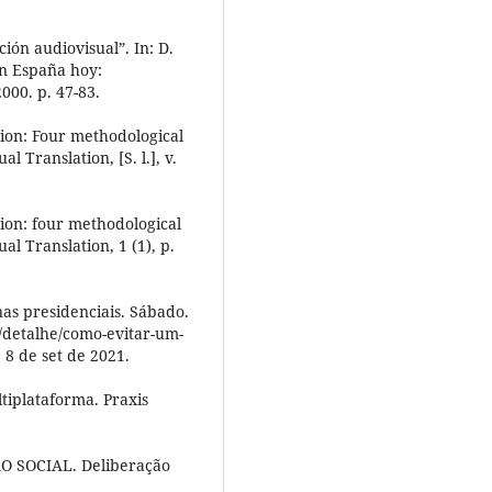
ión audiovisual”. In: D.
en España hoy:
000. p. 47-83.
ion: Four methodological
l Translation, [S. l.], v.
ion: four methodological
al Translation, 1 (1), p.
as presidenciais. Sábado.
/detalhe/como-evitar-um-
 8 de set de 2021.
tiplataforma. Praxis
SOCIAL. Deliberação