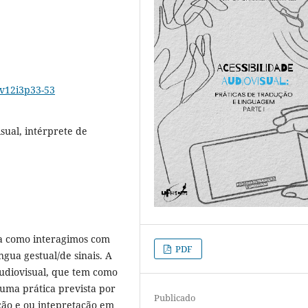
1v12i3p33-53
sual, intérprete de
a como interagimos com
PDF
gua gestual/de sinais. A
audiovisual, que tem como
 uma prática prevista por
Publicado
ução e ou intepretação em