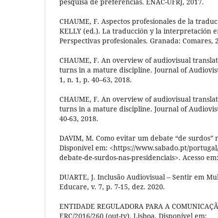
pesquisa de preferências. ENAC-UFRJ, 2017.
CHAUME, F. Aspectos profesionales de la traducc
KELLY (ed.). La traducción y la interpretación 
Perspectivas profesionales. Granada: Comares, 2
CHAUME, F. An overview of audiovisual translat
turns in a mature discipline. Journal of Audiovisua
1, n. 1, p. 40–63, 2018.
CHAUME, F. An overview of audiovisual translat
turns in a mature discipline. Journal of Audiovisu
40-63, 2018.
DAVIM, M. Como evitar um debate “de surdos” n
Disponível em: <https://www.sabado.pt/portugal
debate-de-surdos-nas-presidenciais>. Acesso em:
DUARTE, J. Inclusão Audiovisual – Sentir em Mul
Educare, v. 7, p. 7-15, dez. 2020.
ENTIDADE REGULADORA PARA A COMUNICAÇÃO 
ERC/2016/260 (out-tv). Lisboa. Disponível em: