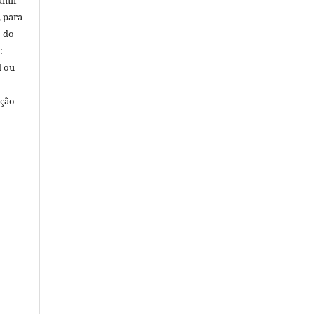
umir
, para
o do
:
l ou
ação