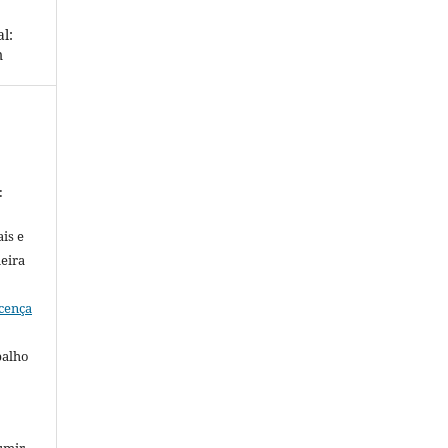
l:
m
:
is e
meira
cença
balho