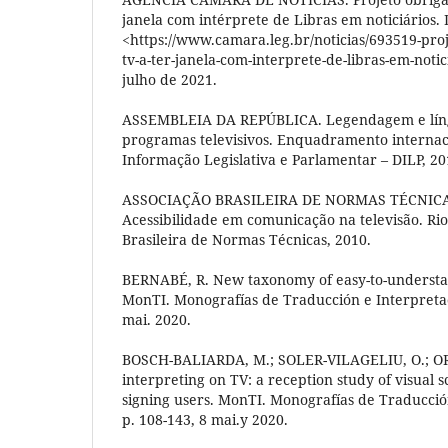
janela com intérprete de Libras em noticiários. 
<https://www.camara.leg.br/noticias/693519-proj
tv-a-ter-janela-com-interprete-de-libras-em-notic
julho de 2021.
ASSEMBLEIA DA REPÚBLICA. Legendagem e lín
programas televisivos. Enquadramento internaci
Informação Legislativa e Parlamentar – DILP, 20
ASSOCIAÇÃO BRASILEIRA DE NORMAS TÉCNICAS
Acessibilidade em comunicação na televisão. Rio
Brasileira de Normas Técnicas, 2010.
BERNABÉ, R. New taxonomy of easy-to-understan
MonTI. Monografías de Traducción e Interpretaci
mai. 2020.
BOSCH-BALIARDA, M.; SOLER-VILAGELIU, O.; OR
interpreting on TV: a reception study of visual 
signing users. MonTI. Monografías de Traducción
p. 108-143, 8 mai.y 2020.