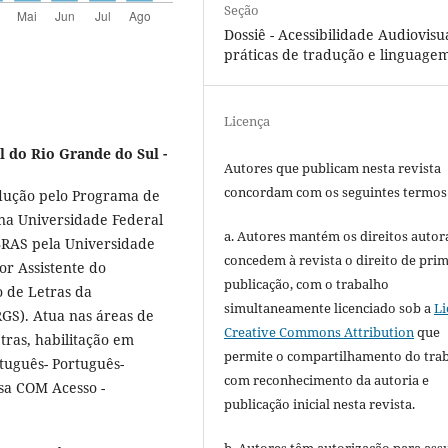
Seção
Dossiê - Acessibilidade Audiovisua
práticas de tradução e linguage
Licença
l do Rio Grande do Sul -
Autores que publicam nesta revista
concordam com os seguintes termos
dução pelo Programa de
na Universidade Federal
a. Autores mantém os direitos autora
BRAS pela Universidade
concedem à revista o direito de pri
or Assistente do
publicação, com o trabalho
 de Letras da
simultaneamente licenciado sob a
Li
GS). Atua nas áreas de
Creative Commons Attribution
que
ras, habilitação em
permite o compartilhamento do tra
rtuguês- Português-
com reconhecimento da autoria e
sa COM Acesso -
publicação inicial nesta revista.