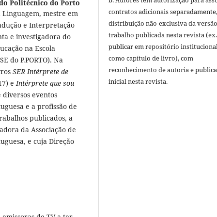
b. Autores têm autorização para ass
do Politécnico do Porto
contratos adicionais separadamente
a Linguagem, mestre em
distribuição não-exclusiva da versã
adução e Interpretação
trabalho publicada nesta revista (ex.
ta e investigadora do
publicar em repositório instituciona
ducação na Escola
como capítulo de livro), com
ESE do P.PORTO). Na
reconhecimento de autoria e public
vros
SER Intérprete de
inicial nesta revista.
17) e
Intérprete que sou
 diversos eventos
tuguesa e a profissão de
trabalhos publicados, a
dadora da Associação de
tuguesa, e cuja Direção
emissoras de TV a ter