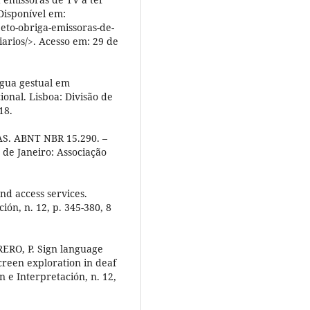
Disponível em:
eto-obriga-emissoras-de-
iarios/>. Acesso em: 29 de
gua gestual em
onal. Lisboa: Divisão de
18.
. ABNT NBR 15.290. –
 de Janeiro: Associação
d access services.
ón, n. 12, p. 345-380, 8
ERO, P. Sign language
screen exploration in deaf
 e Interpretación, n. 12,