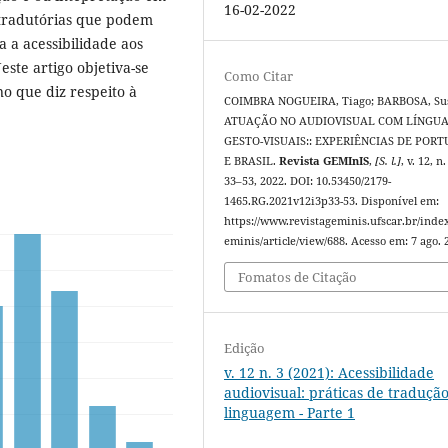
16-02-2022
s tradutórias que podem
 a acessibilidade aos
este artigo objetiva-se
Como Citar
no que diz respeito à
COIMBRA NOGUEIRA, Tiago; BARBOSA, Su
ATUAÇÃO NO AUDIOVISUAL COM LÍNGU
GESTO-VISUAIS:: EXPERIÊNCIAS DE POR
E BRASIL.
Revista GEMInIS
,
[S. l.]
, v. 12, n.
33–53, 2022. DOI: 10.53450/2179-
1465.RG.2021v12i3p33-53. Disponível em:
https://www.revistageminis.ufscar.br/inde
eminis/article/view/688. Acesso em: 7 ago. 
Fomatos de Citação
Edição
v. 12 n. 3 (2021): Acessibilidade
audiovisual: práticas de tradução
linguagem - Parte 1