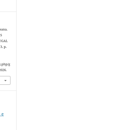
sana.
AS
TUGAL
 3, p.
x.php/g
2026.
 e