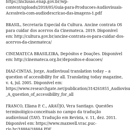
https://inclusao.enap.gov.br/wp-
content/uploads/2018/05/Guia-para-Producoes-Audiovisuais-
Acessiveis-com-audiodescricao-das-imagens-1.pdf
BRASIL, Secretaria Especial da Cultura. Ancine contrata OS
para cuidar dos acervos da Cinemateca. 2019. Disponível
em: http://cultura.gov.br/ancine-contrata-os-para-cuidar-dos-
acervos-da-cinemateca/
CINEMATECA BRASILEIRA, Depósitos e Doações. Disponível
em: http://cinemateca.org.br/depositos-e-doacoes/
DIAZ-CINTAS, Jorge, Audiovisual translation today – a
question of accessibility for all. Translating today magazine,
v. 4, jul. 2005. Disponível em:
https://www.researchgate.net/publication/314261855_Audiovisu
_A_question_of_accessibility_for_all
FRANCO, Eliana P. C., ARAÚJO, Vera Santiago. Questões
terminológico-conceituais no campo da tradução
audiovisual (TAV). Tradução em Revista, v. 11, dez. 2011.
Disponível em: https://www.maxwell.vrac.puc-
rio.br/18884/18884.PDF