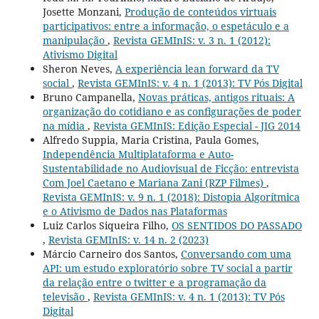
Josette Monzani,
Produção de conteúdos virtuais
participativos: entre a informação, o espetáculo e a
manipulação
,
Revista GEMInIS: v. 3 n. 1 (2012):
Ativismo Digital
Sheron Neves,
A experiência lean forward da TV
social
,
Revista GEMInIS: v. 4 n. 1 (2013): TV Pós Digital
Bruno Campanella,
Novas práticas, antigos rituais: A
organização do cotidiano e as configurações de poder
na mídia
,
Revista GEMInIS: Edição Especial - JIG 2014
Alfredo Suppia, Maria Cristina, Paula Gomes,
Independência Multiplataforma e Auto-
Sustentabilidade no Audiovisual de Ficção: entrevista
Com Joel Caetano e Mariana Zani (RZP Filmes)
,
Revista GEMInIS: v. 9 n. 1 (2018): Distopia Algorítmica
e o Ativismo de Dados nas Plataformas
Luiz Carlos Siqueira Filho,
OS SENTIDOS DO PASSADO
,
Revista GEMInIS: v. 14 n. 2 (2023)
Márcio Carneiro dos Santos,
Conversando com uma
API: um estudo exploratório sobre TV social a partir
da relação entre o twitter e a programação da
televisão
,
Revista GEMInIS: v. 4 n. 1 (2013): TV Pós
Digital