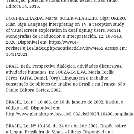
Tradução, posfácio e notas de Paulo Bezerra. São Paulo:
Editora 34, 2016.
BOSH-BALLIARDA, Marta; SOLER-VILAGELIU, Olga; ORERO,
Pilar. Sign Language interpreting on TV: a reception study
of visual screen exploration in deaf signing users. MonTI.
Monografías de Traduccion e Interpretación. 12, 108-143.
2020. Disponível em: https://www.e-
revistes.uji.es/index.php/monti/article/view/4452 Acesso em:
16/11/2021.
BRAIT, Beth. Perspectiva dialógica, atividades discursivas,
atividades humanas. In: SOUZA-E-SILVA, Maria Cecília
Pérez; FAÏTA, Daniel. (Org). Linguagem e trabalho:
construção de objetos de análise no Brasil e na França. São
Paulo: Editora Cortez, 2002.
BRASIL, Lei n.º 10.406, de 10 de janeiro de 2002, Institui o
código civil. Disponível em:
http://www.planalto.gov.br/ccivil_03/leis/2002/L10406c
BRASIL, Lei Nº 10.436, de 24 de abril de 2002. Dispõe sobre
a Língua Brasileira de Sinais – Libras. Disponível em: