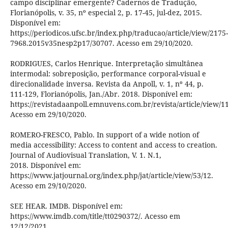
campo disciplinar emergente? Cadernos de Tradução,
Florianópolis, v. 35, nº especial 2, p. 17-45, jul-dez, 2015.
Disponível em:
https://periodicos.ufsc.br/index.php/traducao/article/view/2175-
7968.2015v35nesp2p17/30707. Acesso em 29/10/2020.
RODRIGUES, Carlos Henrique. Interpretação simultânea
intermodal: sobreposição, performance corporal-visual e
direcionalidade inversa. Revista da Anpoll, v. 1, nº 44, p.
111-129, Florianópolis, Jan./Abr. 2018. Disponível em:
https://revistadaanpoll.emnuvens.com.br/revista/article/view/1
Acesso em 29/10/2020.
ROMERO-FRESCO, Pablo. In support of a wide notion of
media accessibility: Access to content and access to creation.
Journal of Audiovisual Translation, V. 1. N.1,
2018. Disponível em:
https://www.jatjournal.org/index.php/jat/article/view/53/12.
Acesso em 29/10/2020.
SEE HEAR. IMDB. Disponível em:
https://www.imdb.com/title/tt0290372/. Acesso em
12/12/2021