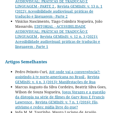
AUDIOVISUAL: PRÁTICAS DE TRADUÇÃO E
LINGUAGEM - PARTE 2
,
Revista GEMInIS: v. 13 n. 1
(2022): Acessibilidade audiovisual: práticas de
tradução e linguagem - Parte 2
Vinicius Nascimento, Tiago Coimbra Nogueira, João
Massarolo,
EDITORIAL - ACESSIBILIDADE
AUDIOVISUAL: PRÁTICAS DE TRADUÇÃO E
LINGUAGEM
,
Revista GEMInIS: v. 12 n. 3 (2021):
Acessibilidade audiovisual: práticas de tradução e
linguagem - Parte 1
Artigos Semelhantes
Pedro Peixoto Curi,
Até onde vai a convergência?:
assistindo à tv norte-americana no Brasil
,
Revista
GEMInIS: v. 4 n. 3 (2013): Manifestações de Rua
Marcus Augusto da Silva Cordeiro, Beatriz Silva Goes,
Wilson de Souza Nogueira,
Jogos Vorazes e a questão
da distopia na série de filmes de Gary Ross E Francis
Lawrence
,
Revista GEMInIS: v. 7 n. 1 (2016): Fãs,
ativismo e redes: mídia livre do que?
Ieda M. M. Tourinho, Mauro Luciano de Araújo,