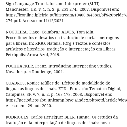
Sign Language Translator and Interpreter (SLTI).
Manchester, UK, v. 1, n. 2, p. 251-274., 2007. Disponível em:
https://iconline.ipleiria.pt/bitstream/10400.8/438/1/of%20pr
274.pdf. Acesso em 11/12/2021
NOGUEIRA, Tiago. Coimbra.; ALVES, Tom Min.
Procedimentos e desafios na tradução de curtas-metragens
para libras. In: RIGO, Natália. (Org.) Textos e contextos
artísticos e literários: tradução e interpretação em Libras.
Petrópolis: Arara Azul, 2019.
PÖCHHACKER, Franz. Introducing Interpreting Studies.
Nova Iorque: Routledge, 2004.
QUADROS, Ronice Müller de. Efeitos de modalidade de
língua: as línguas de sinais. ETD - Educação Temática Digital,
Campinas, SP, v. 7, n. 2, p. 168-178, 2008. Disponível em:
https://periodicos.sbu.unicamp.br/ojs/index.php/etd/article/vie
Acesso em: 29 out. 2020.
RODRIGUES, Carlos Henrique; BEER, Hanna. Os estudos da
tradução e da interpretação de línguas de sinais: novo