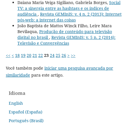
Daiana Maria Veiga Sigiliano, Gabriela Borges,
Social
TV: a sinergia entre as hashtags e os índices de
audiência
,
Revista GEMInIS: v. 4 n. 2 (2013): Internet
pós-web: a internet das coisas
João Baptista de Mattos Winck Filho, Leire Mara
Bevilaqua,
Produção de conteúdo para televisão
digital no brasil
,
Revista GEMInIS: v. 5 n. 2 (2014):
Televisão e Convergências
<<
<
18
19
20
21
22
23
24
25
26
>
>>
Você também pode
iniciar uma pesquisa avançada por
similaridade
para este artigo.
Idioma
English
Español (España)
Português (Brasil)