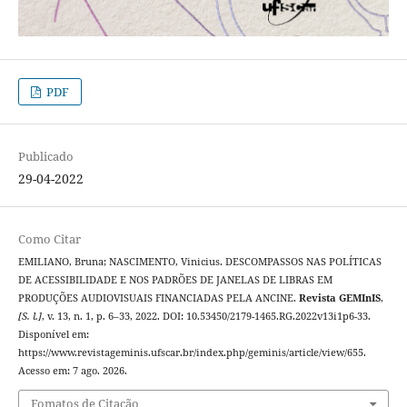
PDF
Publicado
29-04-2022
Como Citar
EMILIANO, Bruna; NASCIMENTO, Vinicius. DESCOMPASSOS NAS POLÍTICAS
DE ACESSIBILIDADE E NOS PADRÕES DE JANELAS DE LIBRAS EM
PRODUÇÕES AUDIOVISUAIS FINANCIADAS PELA ANCINE.
Revista GEMInIS
,
[S. l.]
, v. 13, n. 1, p. 6–33, 2022. DOI: 10.53450/2179-1465.RG.2022v13i1p6-33.
Disponível em:
https://www.revistageminis.ufscar.br/index.php/geminis/article/view/655.
Acesso em: 7 ago. 2026.
Fomatos de Citação