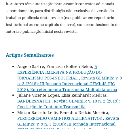
b. Autores têm autorização para assumir contratos adicionais
separadamente, para distribuição não-exclusiva da versão do
trabalho publicada nesta revista (ex.: publicar em repositório
institucional ou como capítulo de livro), com reconhecimento de
autoria e publicação inicial nesta revista.
Artigos Semelhantes
Angelo Sastre, Francisco Rolfsen Belda,
A
EXPERIÊNCIA IMERSIVA NA PRODUÇÃO DO
JORNALISMO PÓS-INDUSTRIAL
,
Revista GEMInIS: v. 9
n. 3 (2018): III Jornada Internacional GEMInIS (JIG
2018): Entretenimento Transmídia Multiplataforma
Juliane Vicente Lopes, Elisa Reinhardt Piedras,
BANDERSNATCH
,
Revista GEMInIS: v. 10 n. 2 (2019):
Cocriação de Conteúdo Transmídia
Mirian Barreto Lellis, Benedito Dielcio Moreira,
PERCORRENDO CAMINHOS ALTERNATIVOS
,
Revista
GEMInIS: v. 9 n. 3 (2018): III Jornada Internacional