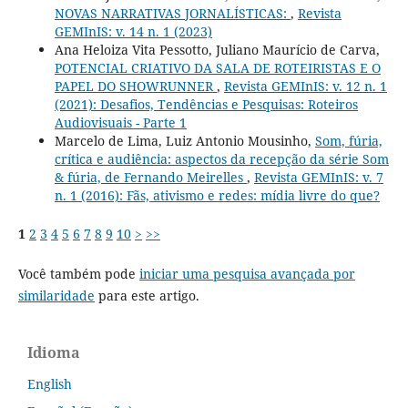
NOVAS NARRATIVAS JORNALÍSTICAS:
,
Revista
GEMInIS: v. 14 n. 1 (2023)
Ana Heloiza Vita Pessotto, Juliano Maurício de Carva,
POTENCIAL CRIATIVO DA SALA DE ROTEIRISTAS E O
PAPEL DO SHOWRUNNER
,
Revista GEMInIS: v. 12 n. 1
(2021): Desafios, Tendências e Pesquisas: Roteiros
Audiovisuais - Parte 1
Marcelo de Lima, Luiz Antonio Mousinho,
Som, fúria,
crítica e audiência: aspectos da recepção da série Som
& fúria, de Fernando Meirelles
,
Revista GEMInIS: v. 7
n. 1 (2016): Fãs, ativismo e redes: mídia livre do que?
1
2
3
4
5
6
7
8
9
10
>
>>
Você também pode
iniciar uma pesquisa avançada por
similaridade
para este artigo.
Idioma
English