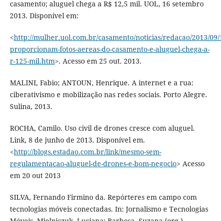
casamento; aluguel chega a R$ 12,5 mil. UOL, 16 setembro
2013. Disponível em:
<
http://mulher.uol.com.br/casamento/noticias/redacao/2013/09/
proporcionam-fotos-aereas-do-casamento-e-aluguel-chega-a-
r-125-mil.htm
>. Acesso em 25 out. 2013.
MALINI, Fabio; ANTOUN, Henrique. A internet e a rua:
ciberativismo e mobilização nas redes sociais. Porto Alegre.
Sulina, 2013.
ROCHA, Camilo. Uso civil de drones cresce com aluguel.
Link, 8 de junho de 2013. Disponível em.
<
http://blogs.estadao.com.br/link/mesmo-sem-
regulamentacao-aluguel-de-drones-e-bom-negocio
> Acesso
em 20 out 2013
SILVA, Fernando Firmino da. Repórteres em campo com
tecnologias móveis conectadas. In: Jornalismo e Tecnologias
Móveis. Mielniczuk, Luciana; Barbosa, Suzana (org.),