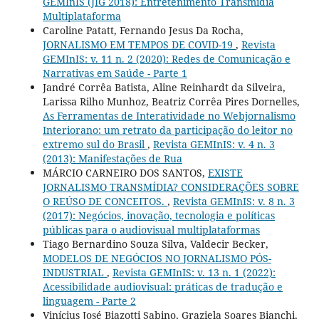
GEMInIS (JIG 2018): Entretenimento Transmídia
Multiplataforma
Caroline Patatt, Fernando Jesus Da Rocha,
JORNALISMO EM TEMPOS DE COVID-19
,
Revista
GEMInIS: v. 11 n. 2 (2020): Redes de Comunicação e
Narrativas em Saúde - Parte 1
Jandré Corrêa Batista, Aline Reinhardt da Silveira,
Larissa Rilho Munhoz, Beatriz Corrêa Pires Dornelles,
As Ferramentas de Interatividade no Webjornalismo
Interiorano: um retrato da participação do leitor no
extremo sul do Brasil
,
Revista GEMInIS: v. 4 n. 3
(2013): Manifestações de Rua
MÁRCIO CARNEIRO DOS SANTOS,
EXISTE
JORNALISMO TRANSMÍDIA? CONSIDERAÇÕES SOBRE
O REÚSO DE CONCEITOS.
,
Revista GEMInIS: v. 8 n. 3
(2017): Negócios, inovação, tecnologia e políticas
públicas para o audiovisual multiplataformas
Tiago Bernardino Souza Silva, Valdecir Becker,
MODELOS DE NEGÓCIOS NO JORNALISMO PÓS-
INDUSTRIAL
,
Revista GEMInIS: v. 13 n. 1 (2022):
Acessibilidade audiovisual: práticas de tradução e
linguagem - Parte 2
Vinícius José Biazotti Sabino, Graziela Soares Bianchi,