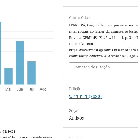
Como Citar
FERREIRA, Ceiça. Silêncios que ressoam:: r
inter-raciais no trailer da minissérie Justiç
Revista GEMInIS
,
[S. l.]
, v. 11, n. 1, p. 31–4
Disponível em:
https://www.revistageminis.ufscar.br/inde
eminis/article/view/494. Acesso em: 7 ago. 
Fomatos de Citação
Edição
v. 11 n. 1 (2020)
Seção
Artigos
s (UEG)