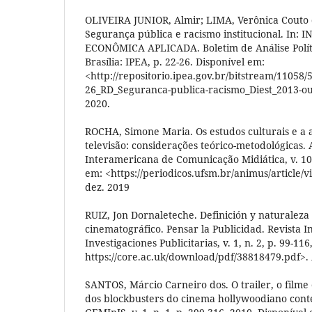
OLIVEIRA JUNIOR, Almir; LIMA, Verônica Couto 
Segurança pública e racismo institucional. In
ECONÔMICA APLICADA. Boletim de Análise Polític
Brasília: IPEA, p. 22-26. Disponível em:
<http://repositorio.ipea.gov.br/bitstream/11058
26_RD_Seguranca-publica-racismo_Diest_2013-out
2020.
ROCHA, Simone Maria. Os estudos culturais e a a
televisão: considerações teórico-metodológicas.
Interamericana de Comunicação Midiática, v. 10,
em: <https://periodicos.ufsm.br/animus/article/
dez. 2019
RUIZ, Jon Dornaleteche. Definición y naturaleza 
cinematográfico. Pensar la Publicidad. Revista I
Investigaciones Publicitarias, v. 1, n. 2, p. 99-11
https://core.ac.uk/download/pdf/38818479.pdf>.
SANTOS, Márcio Carneiro dos. O trailer, o filme
dos blockbusters do cinema hollywoodiano con