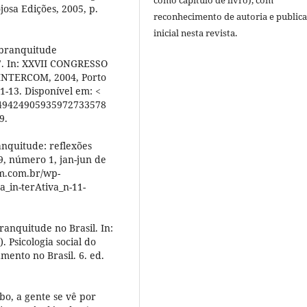
como capítulo de livro), com
josa Edições, 2005, p.
reconhecimento de autoria e public
inicial nesta revista.
 branquitude
". In: XXVII CONGRESSO
NTERCOM, 2004, Porto
.1-13. Disponível em: <
6749424905935972733578
9.
nquitude: reflexões
 9, número 1, jan-jun de
am.com.br/wp-
a_in-terAtiva_n-11-
nquitude no Brasil. In:
 Psicologia social do
ento no Brasil. 6. ed.
bo, a gente se vê por