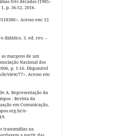
timas três décadas (1985–
 1, p. 36-52, 2016.
w/118380>. Acesso em: 12
 didático. 3. ed. rev. –
: as margens de um
ssociação Nacional dos
6, p. 1-16. Disponível
cle/view/77>. Acesso em:
de A. Representação da
ompos - Revista da
duação em Comunicação,
mpos.org.br/e-
19.
s transmídias na
bordagem a partir das