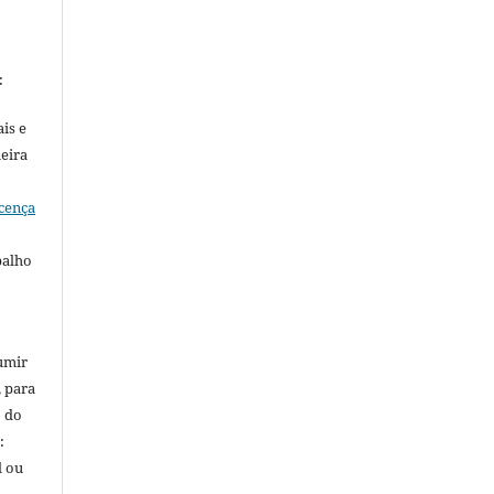
:
is e
meira
cença
balho
umir
, para
o do
:
l ou