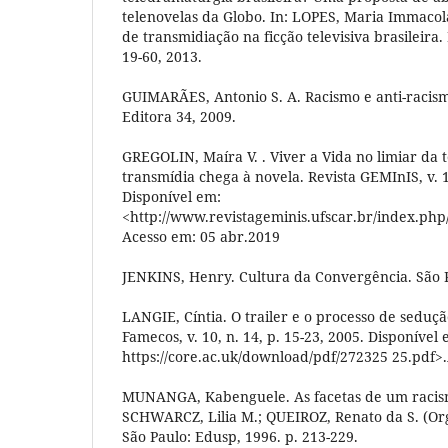
telenovelas da Globo. In: LOPES, Maria Immacolat
de transmidiação na ficção televisiva brasileira. 
19-60, 2013.
GUIMARÃES, Antonio S. A. Racismo e anti-racismo
Editora 34, 2009.
GREGOLIN, Maíra V. . Viver a Vida no limiar da t
transmídia chega à novela. Revista GEMInIS, v. 1,
Disponível em:
<http://www.revistageminis.ufscar.br/index.php/
Acesso em: 05 abr.2019
JENKINS, Henry. Cultura da Convergência. São P
LANGIE, Cíntia. O trailer e o processo de seduç
Famecos, v. 10, n. 14, p. 15-23, 2005. Disponível 
https://core.ac.uk/download/pdf/272325 25.pdf>
MUNANGA, Kabenguele. As facetas de um racismo
SCHWARCZ, Lilia M.; QUEIROZ, Renato da S. (Org
São Paulo: Edusp, 1996. p. 213-229.