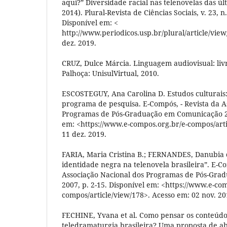
aqui?” Diversidade racial nas telenovelas das úl
2014). Plural-Revista de Ciências Sociais, v. 23, n.
Disponível em: <
http://www.periodicos.usp.br/plural/article/vie
dez. 2019.
CRUZ, Dulce Márcia. Linguagem audiovisual: livro
Palhoça: UnisulVirtual, 2010.
ESCOSTEGUY, Ana Carolina D. Estudos culturais
programa de pesquisa. E-Compós, - Revista da A
Programas de Pós-Graduação em Comunicação 200
em: <https://www.e-compos.org.br/e-compos/arti
11 dez. 2019.
FARIA, Maria Cristina B.; FERNANDES, Danubia 
identidade negra na telenovela brasileira”. E-C
Associação Nacional dos Programas de Pós-Gra
2007, p. 2-15. Disponível em: <https://www.e-co
compos/article/view/178>. Acesso em: 02 nov. 20
FECHINE, Yvana et al. Como pensar os conteúdo
teledramaturgia brasileira? Uma proposta de a