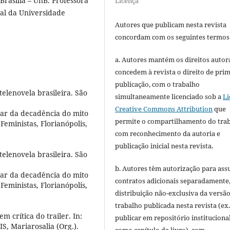
rasília – UnB. Professora
Licença
al da Universidade
Autores que publicam nesta revista
concordam com os seguintes termos
a. Autores mantém os direitos autora
concedem à revista o direito de pri
publicação, com o trabalho
telenovela brasileira. São
simultaneamente licenciado sob a
Li
Creative Commons Attribution
que
lar da decadência do mito
permite o compartilhamento do tra
Feministas, Florianópolis,
com reconhecimento da autoria e
publicação inicial nesta revista.
telenovela brasileira. São
b. Autores têm autorização para ass
lar da decadência do mito
contratos adicionais separadamente
Feministas, Florianópolis,
distribuição não-exclusiva da versã
trabalho publicada nesta revista (ex.
crítica do trailer. In:
publicar em repositório instituciona
, Mariarosalia (Org.).