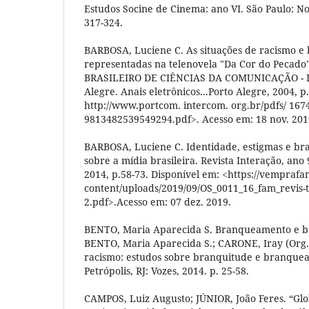
Estudos Socine de Cinema: ano VI. São Paulo: No
317-324.
BARBOSA, Luciene C. As situações de racismo e
representadas na telenovela "Da Cor do Pecado
BRASILEIRO DE CIÊNCIAS DA COMUNICAÇÃO - I
Alegre. Anais eletrônicos...Porto Alegre, 2004, p
http://www.portcom. intercom. org.br/pdfs/ 1
9813482539549294.pdf>. Acesso em: 18 nov. 201
BARBOSA, Luciene C. Identidade, estigmas e bra
sobre a mídia brasileira. Revista Interação, ano
2014, p.58-73. Disponível em: <https://vempraf
content/uploads/2019/09/OS_0011_16_fam_revis-t
2.pdf>.Acesso em: 07 dez. 2019.
BENTO, Maria Aparecida S. Branqueamento e bra
BENTO, Maria Aparecida S.; CARONE, Iray (Org.).
racismo: estudos sobre branquitude e branqueam
Petrópolis, RJ: Vozes, 2014. p. 25-58.
CAMPOS, Luiz Augusto; JÚNIOR, João Feres. “Glo