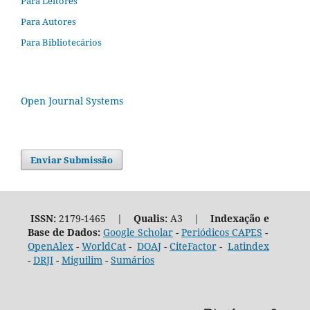
Para Leitores
Para Autores
Para Bibliotecários
Open Journal Systems
Enviar Submissão
ISSN:
2179-1465 |
Qualis:
A3 |
Indexação e
Base de Dados:
Google Scholar
-
Periódicos CAPES
-
OpenAlex
-
WorldCat
-
DOAJ
-
CiteFactor
-
Latindex
-
DRJI
-
Miguilim
-
Sumários