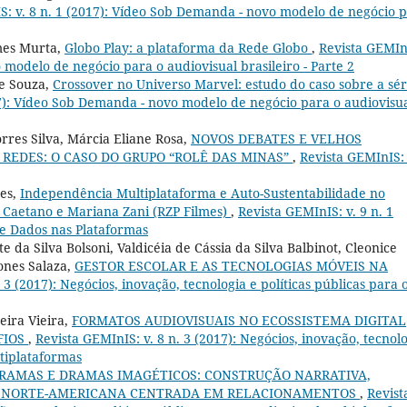
S: v. 8 n. 1 (2017): Vídeo Sob Demanda - novo modelo de negócio 
mes Murta,
Globo Play: a plataforma da Rede Globo
,
Revista GEMIn
 modelo de negócio para o audiovisual brasileiro - Parte 2
de Souza,
Crossover no Universo Marvel: estudo do caso sobre a sér
17): Vídeo Sob Demanda - novo modelo de negócio para o audiovisu
Torres Silva, Márcia Eliane Rosa,
NOVOS DEBATES E VELHOS
REDES: O CASO DO GRUPO “ROLÊ DAS MINAS”
,
Revista GEMInIS: 
mes,
Independência Multiplataforma e Auto-Sustentabilidade no
l Caetano e Mariana Zani (RZP Filmes)
,
Revista GEMInIS: v. 9 n. 1
de Dados nas Plataformas
 da Silva Bolsoni, Valdicéia de Cássia da Silva Balbinot, Cleonice
ones Salaza,
GESTOR ESCOLAR E AS TECNOLOGIAS MÓVEIS NA
 3 (2017): Negócios, inovação, tecnologia e políticas públicas para 
eira Vieira,
FORMATOS AUDIOVISUAIS NO ECOSSISTEMA DIGITAL
FIOS
,
Revista GEMInIS: v. 8 n. 3 (2017): Negócios, inovação, tecnol
ltiplataformas
RAMAS E DRAMAS IMAGÉTICOS: CONSTRUÇÃO NARRATIVA,
IE NORTE-AMERICANA CENTRADA EM RELACIONAMENTOS
,
Revist