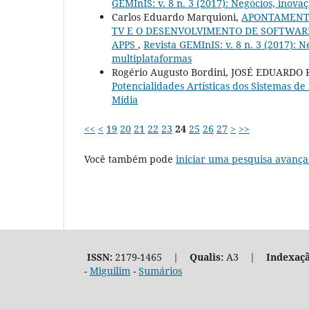
GEMInIS: v. 8 n. 3 (2017): Negócios, inovaç
Carlos Eduardo Marquioni,
APONTAMENTO
TV E O DESENVOLVIMENTO DE SOFTWARE
APPS
,
Revista GEMInIS: v. 8 n. 3 (2017): N
multiplataformas
Rogério Augusto Bordini, JOSÉ EDUARDO 
Potencialidades Artísticas dos Sistemas de
Mídia
<<
<
19
20
21
22
23
24
25
26
27
>
>>
Você também pode
iniciar uma pesquisa avança
ISSN:
2179-1465 |
Qualis:
A3 |
Indexaçã
-
Miguilim
-
Sumários