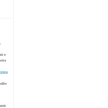
:
is e
meira
cença
balho
umir