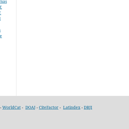
rmas
E
E
l
s
 e
-
WorldCat
-
DOAJ
-
CiteFactor
-
Latindex
-
DRJI