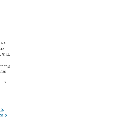
L NA
STA
S
,
[S. l.]
,
x.php/g
2026.
ão,
ra o