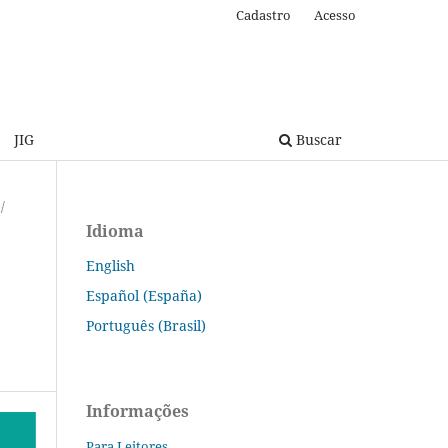
Cadastro
Acesso
JIG
Buscar
/
Idioma
English
Español (España)
Português (Brasil)
Informações
Para Leitores