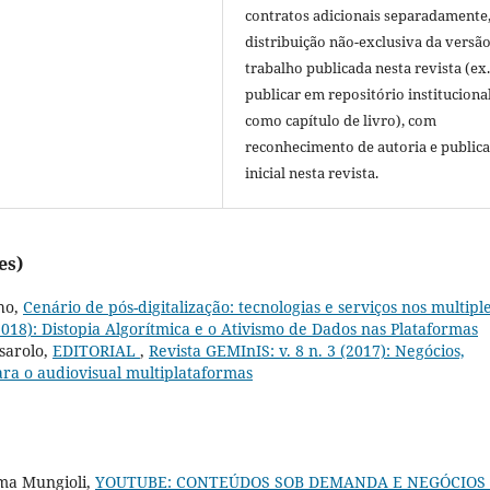
contratos adicionais separadamente
distribuição não-exclusiva da versã
trabalho publicada nesta revista (ex.
publicar em repositório instituciona
como capítulo de livro), com
reconhecimento de autoria e public
inicial nesta revista.
es)
ho,
Cenário de pós-digitalização: tecnologias e serviços nos multipl
(2018): Distopia Algorítmica e o Ativismo de Dados nas Plataformas
sarolo,
EDITORIAL
,
Revista GEMInIS: v. 8 n. 3 (2017): Negócios,
para o audiovisual multiplataformas
lma Mungioli,
YOUTUBE: CONTEÚDOS SOB DEMANDA E NEGÓCIOS