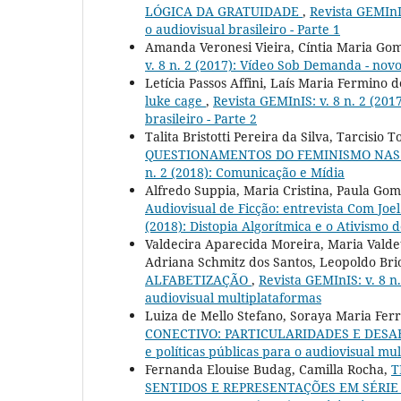
LÓGICA DA GRATUIDADE
,
Revista GEMInI
o audiovisual brasileiro - Parte 1
Amanda Veronesi Vieira, Cíntia Maria Go
v. 8 n. 2 (2017): Vídeo Sob Demanda - novo
Letícia Passos Affini, Laís Maria Fermino 
luke cage
,
Revista GEMInIS: v. 8 n. 2 (20
brasileiro - Parte 2
Talita Bristotti Pereira da Silva, Tarcisio 
QUESTIONAMENTOS DO FEMINISMO NAS 
n. 2 (2018): Comunicação e Mídia
Alfredo Suppia, Maria Cristina, Paula Go
Audiovisual de Ficção: entrevista Com Joe
(2018): Distopia Algorítmica e o Ativismo 
Valdecira Aparecida Moreira, Maria Valdete
Adriana Schmitz dos Santos, Leopoldo Bri
ALFABETIZAÇÃO
,
Revista GEMInIS: v. 8 n.
audiovisual multiplataformas
Luiza de Mello Stefano, Soraya Maria Ferr
CONECTIVO: PARTICULARIDADES E DESA
e políticas públicas para o audiovisual mu
Fernanda Elouise Budag, Camilla Rocha,
T
SENTIDOS E REPRESENTAÇÕES EM SÉR