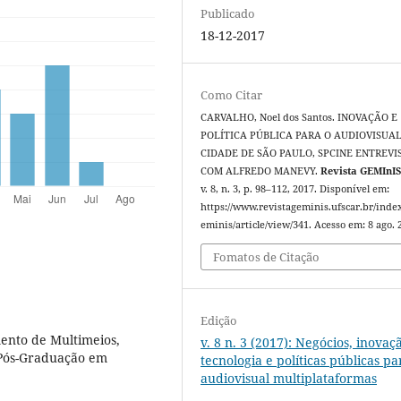
Publicado
18-12-2017
Como Citar
CARVALHO, Noel dos Santos. INOVAÇÃO E
POLÍTICA PÚBLICA PARA O AUDIOVISUA
CIDADE DE SÃO PAULO, SPCINE ENTREVI
COM ALFREDO MANEVY.
Revista GEMInI
v. 8, n. 3, p. 98–112, 2017. Disponível em:
https://www.revistageminis.ufscar.br/inde
eminis/article/view/341. Acesso em: 8 ago. 
Fomatos de Citação
Edição
ento de Multimeios,
v. 8 n. 3 (2017): Negócios, inovaç
Pós-Graduação em
tecnologia e políticas públicas pa
audiovisual multiplataformas