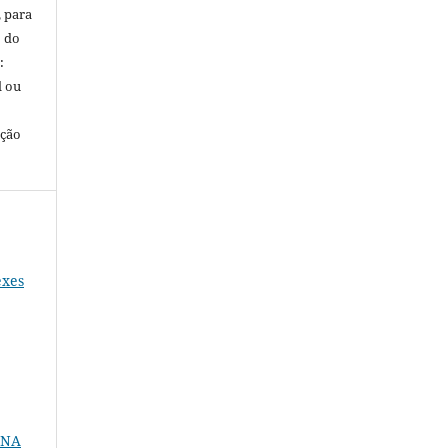
, para
o do
:
l ou
ação
exes
 NA