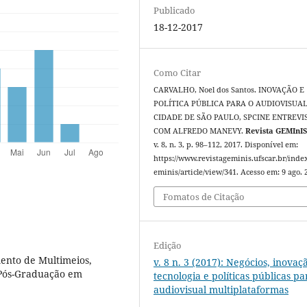
Publicado
18-12-2017
Como Citar
CARVALHO, Noel dos Santos. INOVAÇÃO E
POLÍTICA PÚBLICA PARA O AUDIOVISUA
CIDADE DE SÃO PAULO, SPCINE ENTREVI
COM ALFREDO MANEVY.
Revista GEMInI
v. 8, n. 3, p. 98–112, 2017. Disponível em:
https://www.revistageminis.ufscar.br/inde
eminis/article/view/341. Acesso em: 9 ago. 
Fomatos de Citação
Edição
ento de Multimeios,
v. 8 n. 3 (2017): Negócios, inovaç
Pós-Graduação em
tecnologia e políticas públicas pa
audiovisual multiplataformas