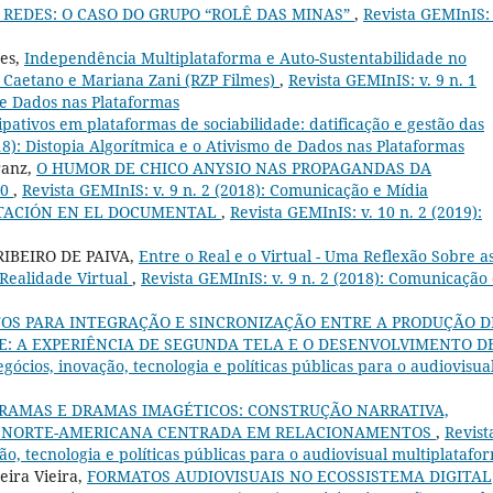
REDES: O CASO DO GRUPO “ROLÊ DAS MINAS”
,
Revista GEMInIS: 
mes,
Independência Multiplataforma e Auto-Sustentabilidade no
l Caetano e Mariana Zani (RZP Filmes)
,
Revista GEMInIS: v. 9 n. 1
de Dados nas Plataformas
pativos em plataformas de sociabilidade: datificação e gestão das
18): Distopia Algorítmica e o Ativismo de Dados nas Plataformas
ranz,
O HUMOR DE CHICO ANYSIO NAS PROPAGANDAS DA
80
,
Revista GEMInIS: v. 9 n. 2 (2018): Comunicação e Mídia
TACIÓN EN EL DOCUMENTAL
,
Revista GEMInIS: v. 10 n. 2 (2019):
RIBEIRO DE PAIVA,
Entre o Real e o Virtual - Uma Reflexão Sobre a
 Realidade Virtual
,
Revista GEMInIS: v. 9 n. 2 (2018): Comunicação
S PARA INTEGRAÇÃO E SINCRONIZAÇÃO ENTRE A PRODUÇÃO D
: A EXPERIÊNCIA DE SEGUNDA TELA E O DESENVOLVIMENTO D
egócios, inovação, tecnologia e políticas públicas para o audiovisua
RAMAS E DRAMAS IMAGÉTICOS: CONSTRUÇÃO NARRATIVA,
IE NORTE-AMERICANA CENTRADA EM RELACIONAMENTOS
,
Revist
ão, tecnologia e políticas públicas para o audiovisual multiplatafo
eira Vieira,
FORMATOS AUDIOVISUAIS NO ECOSSISTEMA DIGITAL