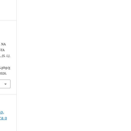
L NA
STA
S
,
[S. l.]
,
x.php/g
2026.
ão,
ra o