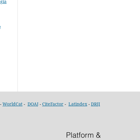
ogia
o
-
WorldCat
-
DOAJ
-
CiteFactor
-
Latindex
-
DRJI