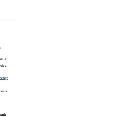
:
is e
meira
cença
balho
umir