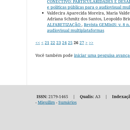
CONECTIVO: PARTICULARIDADES E DESA
e políticas públicas para o audiovisual mu
Valdecira Aparecida Moreira, Maria Valdete
Adriana Schmitz dos Santos, Leopoldo Bri
ALFABETIZAÇÃO
,
Revista GEMInIS: v. 8 n.
audiovisual multiplataformas
<<
<
21
22
23
24
25
26
27
>
>>
Você também pode
iniciar uma pesquisa avança
ISSN:
2179-1465 |
Qualis:
A3 |
Indexaçã
-
Miguilim
-
Sumários