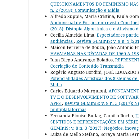
QUESTIONAMENTOS DO FEMINISMO NAS 
n. 2 (2018): Comunicação e Mídia
Alfredo Suppia, Maria Cristina, Paula Go
Audiovisual de Ficção: entrevista Com Joe
(2018): Distopia Algorítmica e o Ativismo 
Cecília Almeida Lima,
Espectadores partici
audiências
,
Revista GEMInIS: v. 9 n. 1 (20
Maicon Ferreira de Souza, João Antonio F
HAVAIANAS NAS DÉCADAS DE 1960 A 19
Juan Diego Andrango Bolaños,
REPRESEN
Cocriação de Conteúdo Transmídia
Rogério Augusto Bordini, JOSÉ EDUARDO 
Potencialidades Artísticas dos Sistemas de
Mídia
Carlos Eduardo Marquioni,
APONTAMENTO
TV E O DESENVOLVIMENTO DE SOFTWARE
APPS
,
Revista GEMInIS: v. 8 n. 3 (2017): N
multiplataformas
Fernanda Elouise Budag, Camilla Rocha,
T
SENTIDOS E REPRESENTAÇÕES EM SÉR
GEMInIS: v. 8 n. 3 (2017): Negócios, inovaç
Luiza de Mello Stefano, Soraya Maria Ferr