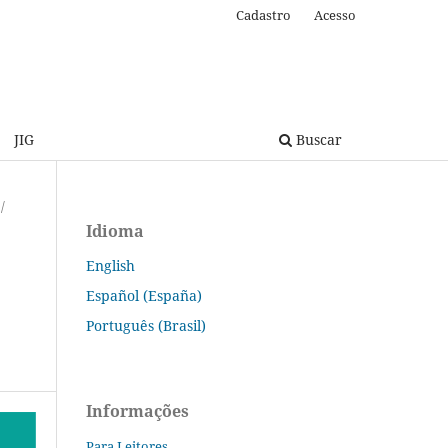
Cadastro
Acesso
JIG
Buscar
/
Idioma
English
Español (España)
Português (Brasil)
Informações
Para Leitores