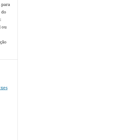
, para
o do
:
l ou
ação
exes