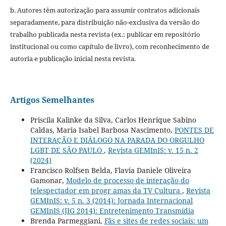
b. Autores têm autorização para assumir contratos adicionais
separadamente, para distribuição não-exclusiva da versão do
trabalho publicada nesta revista (ex.: publicar em repositório
institucional ou como capítulo de livro), com reconhecimento de
autoria e publicação inicial nesta revista.
Artigos Semelhantes
Priscila Kalinke da Silva, Carlos Henrique Sabino
Caldas, Maria Isabel Barbosa Nascimento,
PONTES DE
INTERAÇÃO E DIÁLOGO NA PARADA DO ORGULHO
LGBT DE SÃO PAULO
,
Revista GEMInIS: v. 15 n. 2
(2024)
Francisco Rolfsen Belda, Flavia Daniele Oliveira
Gamonar,
Modelo de processo de interação do
telespectador em progr amas da TV Cultura
,
Revista
GEMInIS: v. 5 n. 3 (2014): Jornada Internacional
GEMInIS (JIG 2014): Entretenimento Transmídia
Brenda Parmeggiani,
Fãs e sites de redes sociais: um