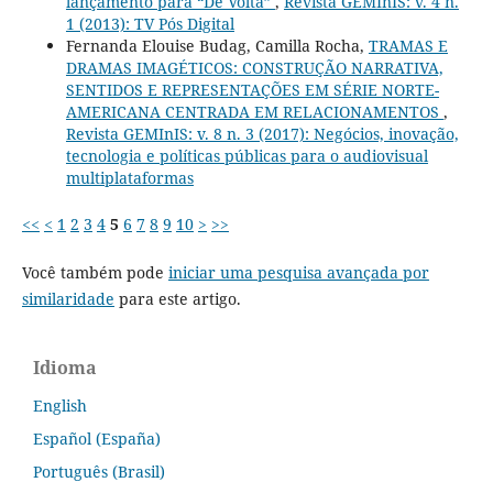
lançamento para “De Volta”
,
Revista GEMInIS: v. 4 n.
1 (2013): TV Pós Digital
Fernanda Elouise Budag, Camilla Rocha,
TRAMAS E
DRAMAS IMAGÉTICOS: CONSTRUÇÃO NARRATIVA,
SENTIDOS E REPRESENTAÇÕES EM SÉRIE NORTE-
AMERICANA CENTRADA EM RELACIONAMENTOS
,
Revista GEMInIS: v. 8 n. 3 (2017): Negócios, inovação,
tecnologia e políticas públicas para o audiovisual
multiplataformas
<<
<
1
2
3
4
5
6
7
8
9
10
>
>>
Você também pode
iniciar uma pesquisa avançada por
similaridade
para este artigo.
Idioma
English
Español (España)
Português (Brasil)