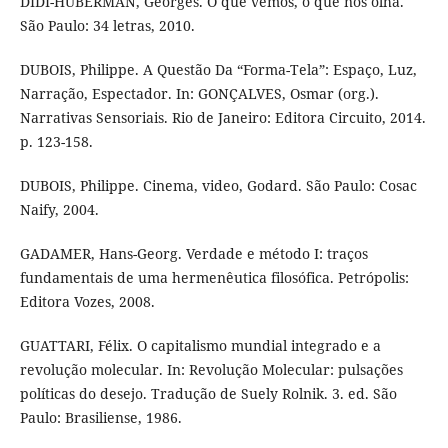
DIDI-HUBERMAN, Georges. O que vemos, o que nos olha.
São Paulo: 34 letras, 2010.
DUBOIS, Philippe. A Questão Da “Forma-Tela”: Espaço, Luz,
Narração, Espectador. In: GONÇALVES, Osmar (org.).
Narrativas Sensoriais. Rio de Janeiro: Editora Circuito, 2014.
p. 123-158.
DUBOIS, Philippe. Cinema, video, Godard. São Paulo: Cosac
Naify, 2004.
GADAMER, Hans-Georg. Verdade e método I: traços
fundamentais de uma hermenêutica filosófica. Petrópolis:
Editora Vozes, 2008.
GUATTARI, Félix. O capitalismo mundial integrado e a
revolução molecular. In: Revolução Molecular: pulsações
políticas do desejo. Tradução de Suely Rolnik. 3. ed. São
Paulo: Brasiliense, 1986.