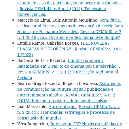
estudo de caso da participação no programa the voice
,
Revista GEMInIS: v. 5 n. 2 (2014): Televisão e
Convergências
Marcelo de Lima, Luiz Antonio Mousinho,
Som, fúria,
crítica e audiência: aspectos da recepção da série Som
& fúria, de Fernando Meirelles
,
Revista GEMInIS: v. 7
n. 1 (2016): Fãs, ativismo e redes: mídia livre do que?
Eutália Ramos, Gabriela Borges,
TELENOVELAS
CLÁSSICAS NO GLOBOPLAY
,
Revista GEMInIS: v. 14 n.
1 (2023)
Bárbara de Lira Bezerra,
Um Ensaio sobre a
Baianidade em Ó Paí, ó: do cinema para a televisão!
,
Revista GEMInIS: v. 1 n. 1 (2010): Ficção Audiovisual
Seriada
Beatriz Braga Bezerra, Rogério Covaleski,
Estratégias
de Comunicação na Cultura Digital: publicidade e
entretenimento aliados
,
Revista GEMInIS: v. 4 n. 2
(2013): Internet pós-web: a internet das coisas
João Massarolo,
Apresentação
,
Revista GEMInIS: v. 2
n. 2 (2011): Transmídia: estratégias e processos de
construção de mundos
Vera Bungarten,
Internet ou TV? Novas estratégias de