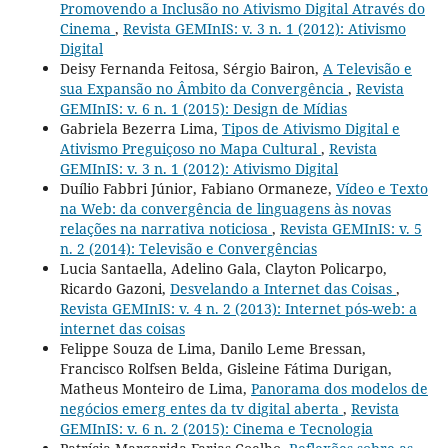
Promovendo a Inclusão no Ativismo Digital Através do
Cinema
,
Revista GEMInIS: v. 3 n. 1 (2012): Ativismo
Digital
Deisy Fernanda Feitosa, Sérgio Bairon,
A Televisão e
sua Expansão no Âmbito da Convergência
,
Revista
GEMInIS: v. 6 n. 1 (2015): Design de Mídias
Gabriela Bezerra Lima,
Tipos de Ativismo Digital e
Ativismo Preguiçoso no Mapa Cultural
,
Revista
GEMInIS: v. 3 n. 1 (2012): Ativismo Digital
Duílio Fabbri Júnior, Fabiano Ormaneze,
Vídeo e Texto
na Web: da convergência de linguagens às novas
relações na narrativa noticiosa
,
Revista GEMInIS: v. 5
n. 2 (2014): Televisão e Convergências
Lucia Santaella, Adelino Gala, Clayton Policarpo,
Ricardo Gazoni,
Desvelando a Internet das Coisas
,
Revista GEMInIS: v. 4 n. 2 (2013): Internet pós-web: a
internet das coisas
Felippe Souza de Lima, Danilo Leme Bressan,
Francisco Rolfsen Belda, Gisleine Fátima Durigan,
Matheus Monteiro de Lima,
Panorama dos modelos de
negócios emerg entes da tv digital aberta
,
Revista
GEMInIS: v. 6 n. 2 (2015): Cinema e Tecnologia