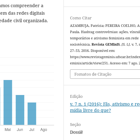
scamos compreender a
em das redes digitais
Como Citar
edade civil organizada.
AZAMBUJA, Patrícia; PEREIRA COELHO, A
Paula. Hashtag controvérsias: ações, víncul
temporários e ativismo feminista em rede
sociotécnica.
Revista GEMInIS
,
[S. l.]
, v. 7, 
27–53, 2016. Disponível em:
https://www.revistageminis.ufscar.br/inde
eminis/article/view/251. Acesso em: 7 ago. 
Fomatos de Citação
Edição
v. 7 n. 1 (2016): Fãs, ativismo e r
mídia livre do que?
Seção
Dossiê