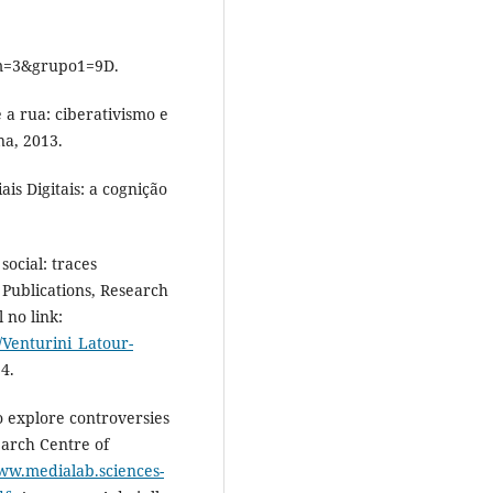
=3&grupo1=9D.
 a rua: ciberativismo e
na, 2013.
s Digitais: a cognição
ocial: traces
 Publications, Research
 no link:
/Venturini_Latour-
4.
explore controversies
earch Centre of
www.medialab.sciences-