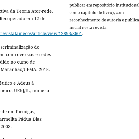
publicar em repositório instituciona
tiva da Teoria Ator-rede.
como capítulo de livro), com
. Recuperado em 12 de
reconhecimento de autoria e public
inicial nesta revista.
p/revistafamecos/article/view/12893/8601
.
scriminalização do
om controvérsias e redes
dido no curso de
o Maranhão/UFMA. 2015.
utico e Adeus à
Janeiro: UERJ/IL, número
ede em formigas,
armelita Pádua Dias;
 2003.