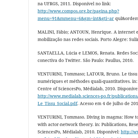
na UFRGS, 2011. Disponível no link:
http://www.compos.org.br/pagina.php?
menu=91&mmenu=6&gm=int&gti=ar
qul&ordem
MALINI, Fábio; ANTOUN, Henrique. A internet e
mobilização nas redes sociais. Porto Alegre: Suli
SANTAELLA, Lúcia e LEMOS, Renata. Redes Sociai
conectiva do Twitter. São Paulo: Paullus, 2010.
VENTURINI, Tommaso; LATOUR, Bruno. Le tissu s
numériques et méthodes quali-quantitatives. in:
Centre of SciencesPo, Médialab, 2010. Disponível
http://www.medialab.sciences-po.fr/publications
Le_Tissu_Social.pdf
. Acesso em 4 de julho de 201
VENTURINI, Tommaso. Diving in magma: How to 
with actor-network theory. in: Publications, Res
SciencesPo, Médialab, 2010. Disponível:
http://