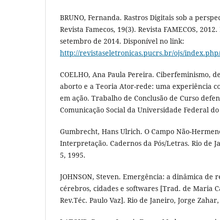
BRUNO, Fernanda. Rastros Digitais sob a perspec
Revista Famecos, 19(3). Revista FAMECOS, 2012
setembro de 2014. Disponível no link:
http://revistaseletronicas.pucrs.br/ojs/index.ph
COELHO, Ana Paula Pereira. Ciberfeminismo, de
aborto e a Teoria Ator-rede: uma experiência c
em ação. Trabalho de Conclusão de Curso defen
Comunicação Social da Universidade Federal d
Gumbrecht, Hans Ulrich. O Campo Não-Hermenê
Interpretação. Cadernos da Pós/Letras. Rio de 
5, 1995.
JOHNSON, Steven. Emergência: a dinâmica de r
cérebros, cidades e softwares [Trad. de Maria C
Rev.Téc. Paulo Vaz]. Rio de Janeiro, Jorge Zahar,