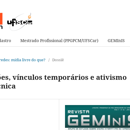
astro
Mestrado Profissional (PPGPCM/UFSCar)
GEMInIS
e redes: mídia livre do que?
/
Dossiê
es, vínculos temporários e ativismo
cnica