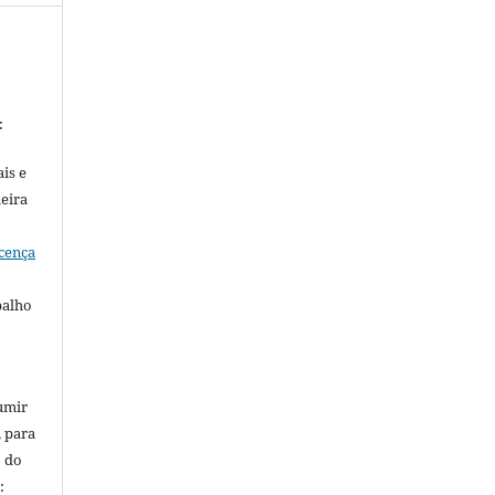
:
is e
meira
cença
balho
umir
, para
o do
: