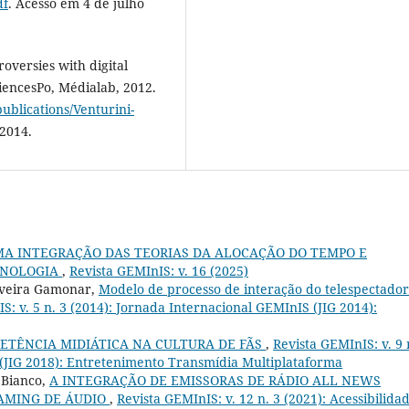
df
. Acesso em 4 de julho
roversies with digital
ciencesPo, Médialab, 2012.
ublications/Venturini-
 2014.
A INTEGRAÇÃO DAS TEORIAS DA ALOCAÇÃO DO TEMPO E
ECNOLOGIA
,
Revista GEMInIS: v. 16 (2025)
liveira Gamonar,
Modelo de processo de interação do telespectado
S: v. 5 n. 3 (2014): Jornada Internacional GEMInIS (JIG 2014):
ETÊNCIA MIDIÁTICA NA CULTURA DE FÃS
,
Revista GEMInIS: v. 9 
 (JIG 2018): Entretenimento Transmídia Multiplataforma
 Bianco,
A INTEGRAÇÃO DE EMISSORAS DE RÁDIO ALL NEWS
EAMING DE ÁUDIO
,
Revista GEMInIS: v. 12 n. 3 (2021): Acessibilida