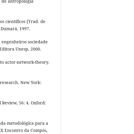
 de antropologia
os científicos [Trad. de
 Dumará, 1997.
 e engenheiros sociedade
 Editora Unesp, 2000.
 to actor-network-theory.
 research. New York:
l Review, 56: 4. Oxford:
nda metodológica para a
n XX Encontro da Compós,