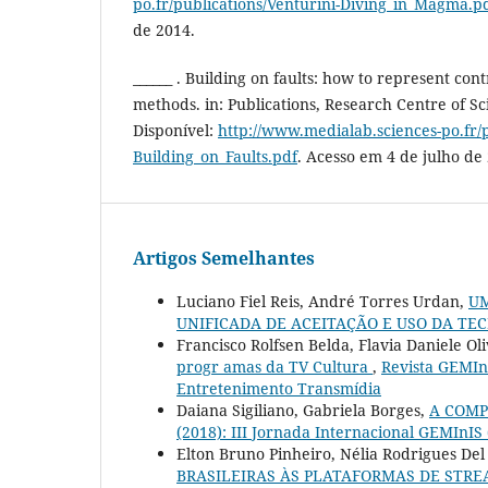
po.fr/publications/Venturini-Diving_in_Magma.p
de 2014.
______ . Building on faults: how to represent cont
methods. in: Publications, Research Centre of S
Disponível:
http://www.medialab.sciences-po.fr/p
Building_on_Faults.pdf
. Acesso em 4 de julho de
Artigos Semelhantes
Luciano Fiel Reis, André Torres Urdan,
UM
UNIFICADA DE ACEITAÇÃO E USO DA T
Francisco Rolfsen Belda, Flavia Daniele O
progr amas da TV Cultura
,
Revista GEMInI
Entretenimento Transmídia
Daiana Sigiliano, Gabriela Borges,
A COMP
(2018): III Jornada Internacional GEMInIS
Elton Bruno Pinheiro, Nélia Rodrigues Del
BRASILEIRAS ÀS PLATAFORMAS DE STR