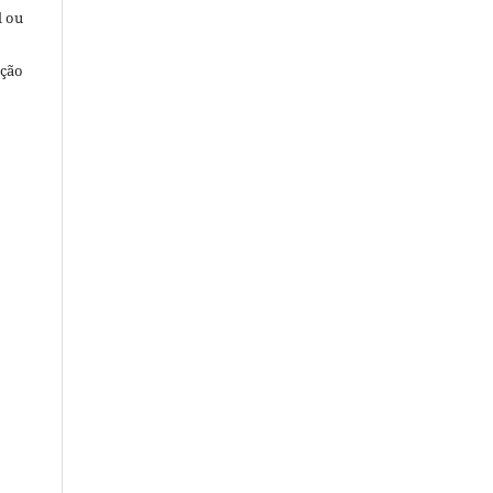
l ou
ação