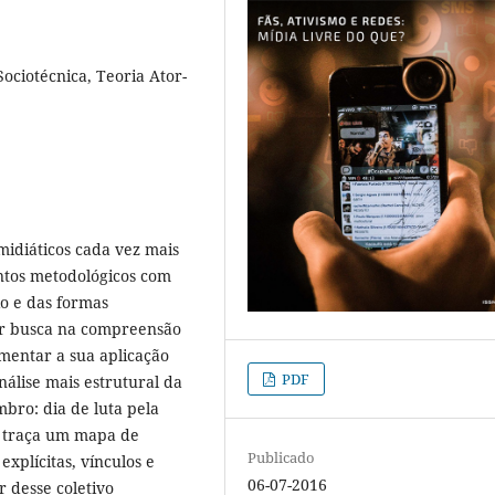
Sociotécnica, Teoria Ator-
midiáticos cada vez mais
tos metodológicos com
io e das formas
uir busca na compreensão
mentar a sua aplicação
PDF
álise mais estrutural da
mbro: dia de luta pela
, traça um mapa de
Publicado
xplícitas, vínculos e
06-07-2016
r desse coletivo