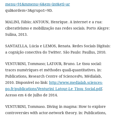
menu=91&mmenu=6&gm=int&gti=ar
qul&ordem=3&grupo1=9D.
MALINI, Fábio; ANTOUN, Henrique. A internet e a rua:
ciberativismo e mobilização nas redes sociais. Porto Alegre:
Sulina, 2013.
SANTAELLA, Lúcia e LEMOS, Renata. Redes Sociais Digitais:
a cognição conectiva do Twitter. São Paulo: Paullus, 2010.
VENTURINI, Tommaso; LATOUR, Bruno. Le tissu social:
traces numériques et méthodes quali-quantitatives. in:
Publications, Research Centre of SciencesPo, Médialab,
2010. Disponível no link:
http://www.medialab.sciences-
po.fr/publications/Venturini_Latour-Le_Tissu_Social.pdf
.
Acesso em 4 de julho de 2014.
VENTURINI, Tommaso. Diving in magma: How to explore
controversies with actor-network theory. in: Publications,