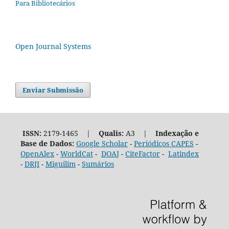
Para Bibliotecários
Open Journal Systems
Enviar Submissão
ISSN:
2179-1465 |
Qualis:
A3 |
Indexação e
Base de Dados:
Google Scholar
-
Periódicos CAPES
-
OpenAlex
-
WorldCat
-
DOAJ
-
CiteFactor
-
Latindex
-
DRJI
-
Miguilim
-
Sumários