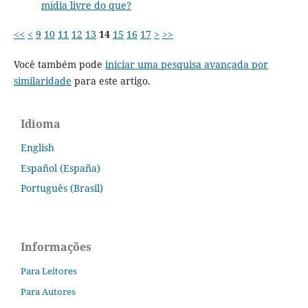
mídia livre do que?
<<
<
9
10
11
12
13
14
15
16
17
>
>>
Você também pode
iniciar uma pesquisa avançada por
similaridade
para este artigo.
Idioma
English
Español (España)
Português (Brasil)
Informações
Para Leitores
Para Autores