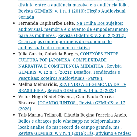
distinta entre a audiência massiva e a audiência folk
,
Revista GEMInIS: v. 1 n. 1 (2010): Ficção Audiovisual
Seriada
Fernanda Capibaribe Leite,
Na Trilha Dos Sujeitos:
audiovisual, memória e o evento de empoderamento
para as mulheres
,
Revista GEMInIS: v. 3 n. 2 (2012):
Os arranjos contemporâneos da economia do
audiovisual e da economia criativa
Júlia Garcia, Gabriela Borges,
CONEXÕES ENTRE
CULTURA POP JAPONESA, COMPLEXIDADE
NARRATIVA E COMPETÊNCIA MIDIÁTICA
,
Revista
GEMInIS: v. 12 n. 1 (2021): Desafios, Tendências e
Pesquisas: Roteiros Audiovisuais - Parte 1
Melina Meimaridis,
REVENDO A HEGEMONIA DA TV
BRASILEIRA
,
Revista GEMInIS: v. 14 n. 2 (2023)
Victor Hugo Nedel Oliveira, Gian Paulo Corrêa
Biscarra,
JOGANDO JUNTOS
,
Revista GEMInIS: v. 17
(2026)
Taís Marina Tellaroli, Cláudia Regina Ferreira Anelo,
Beijos e abraços pelo whatsapp no telejornalismo
local: análise do ms record de campo grande, ms
,
Revista GEMInIS: v. 7 n. 1 (2016): Fãs, ativismo e redes: