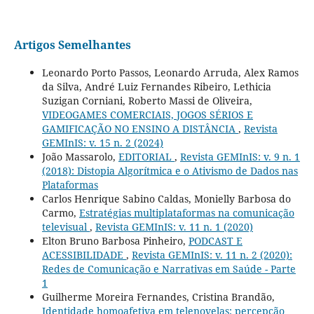
Artigos Semelhantes
Leonardo Porto Passos, Leonardo Arruda, Alex Ramos
da Silva, André Luiz Fernandes Ribeiro, Lethicia
Suzigan Corniani, Roberto Massi de Oliveira,
VIDEOGAMES COMERCIAIS, JOGOS SÉRIOS E
GAMIFICAÇÃO NO ENSINO A DISTÂNCIA
,
Revista
GEMInIS: v. 15 n. 2 (2024)
João Massarolo,
EDITORIAL
,
Revista GEMInIS: v. 9 n. 1
(2018): Distopia Algorítmica e o Ativismo de Dados nas
Plataformas
Carlos Henrique Sabino Caldas, Monielly Barbosa do
Carmo,
Estratégias multiplataformas na comunicação
televisual
,
Revista GEMInIS: v. 11 n. 1 (2020)
Elton Bruno Barbosa Pinheiro,
PODCAST E
ACESSIBILIDADE
,
Revista GEMInIS: v. 11 n. 2 (2020):
Redes de Comunicação e Narrativas em Saúde - Parte
1
Guilherme Moreira Fernandes, Cristina Brandão,
Identidade homoafetiva em telenovelas: percepção