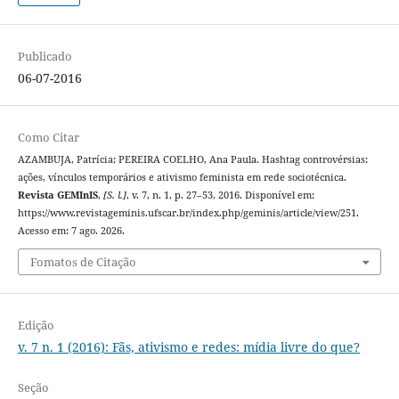
Publicado
06-07-2016
Como Citar
AZAMBUJA, Patrícia; PEREIRA COELHO, Ana Paula. Hashtag controvérsias:
ações, vínculos temporários e ativismo feminista em rede sociotécnica.
Revista GEMInIS
,
[S. l.]
, v. 7, n. 1, p. 27–53, 2016. Disponível em:
https://www.revistageminis.ufscar.br/index.php/geminis/article/view/251.
Acesso em: 7 ago. 2026.
Fomatos de Citação
Edição
v. 7 n. 1 (2016): Fãs, ativismo e redes: mídia livre do que?
Seção