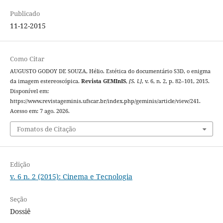
Publicado
11-12-2015
Como Citar
AUGUSTO GODOY DE SOUZA, Hélio. Estética do documentário S3D, o enigma
da imagem estereoscópica.
Revista GEMInIS
,
[S. l.]
, v. 6, n. 2, p. 82–101, 2015.
Disponível em:
https://www.revistageminis.ufscar.br/index.php/geminis/article/view/241.
Acesso em: 7 ago. 2026.
Fomatos de Citação
Edição
v. 6 n. 2 (2015): Cinema e Tecnologia
Seção
Dossiê