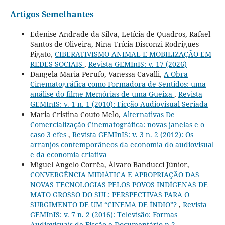
Artigos Semelhantes
Edenise Andrade da Silva, Letícia de Quadros, Rafael
Santos de Oliveira, Nina Trícia Disconzi Rodrigues
Pigato,
CIBERATIVISMO ANIMAL E MOBILIZAÇÃO EM
REDES SOCIAIS
,
Revista GEMInIS: v. 17 (2026)
Dangela Maria Perufo, Vanessa Cavalli,
A Obra
Cinematográfica como Formadora de Sentidos: uma
análise do filme Memórias de uma Gueixa
,
Revista
GEMInIS: v. 1 n. 1 (2010): Ficção Audiovisual Seriada
Maria Cristina Couto Melo,
Alternativas De
Comercialização Cinematográfica: novas janelas e o
caso 3 efes
,
Revista GEMInIS: v. 3 n. 2 (2012): Os
arranjos contemporâneos da economia do audiovisual
e da economia criativa
Miguel Angelo Corrêa, Álvaro Banducci Júnior,
CONVERGÊNCIA MIDIÁTICA E APROPRIAÇÃO DAS
NOVAS TECNOLOGIAS PELOS POVOS INDÍGENAS DE
MATO GROSSO DO SUL: PERSPECTIVAS PARA O
SURGIMENTO DE UM “CINEMA DE ÍNDIO”?
,
Revista
GEMInIS: v. 7 n. 2 (2016): Televisão: Formas
Audiovisuais de Ficção e Documentário n.2