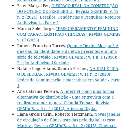
Ester Marçal Fér,
O ESPAÇO REAL NA CONSTRUÇÃO
DO ROTEIRO DE PERIFERICU
,
Revista GEMInIS: v. 12
n. 2 (2021): Desafios, Tendências e Pesquisas: Roteiros
Audiovisuais - Parte 2
Marina Soler Jorge,
“EMPODERAMENTO” FEMININO
COM CARACTERÍSTICAS CHINESAS
,
Revista GEMInIS:
v. 17 (2026)
Rubens Francisco Torres,
Quem é Dexter Morgan? A
questão da identidade e da ética presentes em uma
série de televisão
,
Revista GEMInIS: v. 1 n. 1 (2010):
Ficção Audiovisual Seriada
Natália Lago Adams, Sandra Fischer,
NA DIALÉTICA,
O DESLUGAR
,
Revista GEMInIS: v. 11 n. 2 (2020):
Redes de Comunicação e Narrativas em Saúde - Parte
1
Ana Catarina Pereira,
A Internet como uma forma
alternativa de distribuição - Uma entrevista com a
realizadora portuguesa Cláudia Tomaz
,
Revista
GEMInIS: v. 3 n. 1 (2012): Ativismo Digital
Liana Gross Furini, Roberto Tietzmann,
Novas janelas
de circulação de filmes trazidas pelo digital: O caso
Marley
,
Revista GEMInIS: v. 6 n. 2 (2015): Cinema e