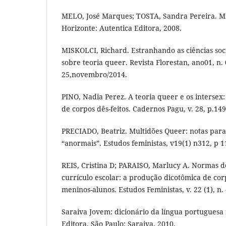
MELO, José Marques; TOSTA, Sandra Pereira. Mí
Horizonte: Autentica Editora, 2008.
MISKOLCI, Richard. Estranhando as ciências soci
sobre teoria queer. Revista Florestan, ano01, n. 
25,novembro/2014.
PINO, Nadia Perez. A teoria queer e os intersex: 
de corpos dês-feitos. Cadernos Pagu, v. 28, p.14
PRECIADO, Beatriz. Multidões Queer: notas para
“anormais”. Estudos feministas, v19(1) n312, p 11
REIS, Cristina D; PARAISO, Marlucy A. Normas
currículo escolar: a produção dicotômica de corp
meninos-alunos. Estudos Feministas, v. 22 (1), n.
Saraiva Jovem: dicionário da língua portuguesa 
Editora. São Paulo: Saraiva, 2010.