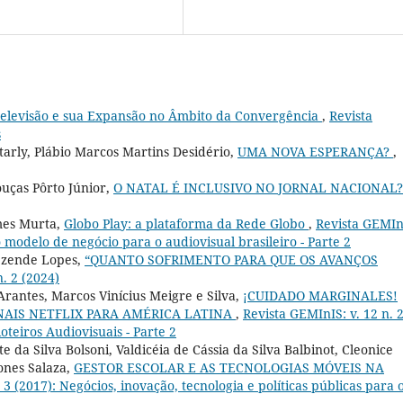
elevisão e sua Expansão no Âmbito da Convergência
,
Revista
s
arly, Plábio Marcos Martins Desidério,
UMA NOVA ESPERANÇA?
,
ouças Pôrto Júnior,
O NATAL É INCLUSIVO NO JORNAL NACIONAL
mes Murta,
Globo Play: a plataforma da Rede Globo
,
Revista GEMIn
 modelo de negócio para o audiovisual brasileiro - Parte 2
ezende Lopes,
“QUANTO SOFRIMENTO PARA QUE OS AVANÇOS
. 2 (2024)
rantes, Marcos Vinícius Meigre e Silva,
¡CUIDADO MARGINALES!
NAIS NETFLIX PARA AMÉRICA LATINA
,
Revista GEMInIS: v. 12 n. 
oteiros Audiovisuais - Parte 2
 da Silva Bolsoni, Valdicéia de Cássia da Silva Balbinot, Cleonice
ones Salaza,
GESTOR ESCOLAR E AS TECNOLOGIAS MÓVEIS NA
 3 (2017): Negócios, inovação, tecnologia e políticas públicas para 