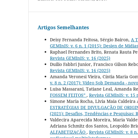
Artigos Semelhantes
Deisy Fernanda Feitosa, Sérgio Bairon,
A T
GEMInIS: v. 6 n. 1 (2015): Design de Mídia
Raphael Fernandes Brito, Renata Rauta Pet
Revista GEMInIS: v. 16 (2025)
Duilio Fabbri Junior, Francisco Gilson Reb
Revista GEMInIS: v. 16 (2025)
Amanda Veronesi Vieira, Cíntia Maria Go
v. 8 n. 2 (2017): Vídeo Sob Demanda - novo
Luisa Massarani, Tatiane Leal, Amanda R
FOSSEM FEITOS”
,
Revista GEMInIS: v. 15 n
Simone Maria Rocha, Livia Maia Caldeira A
ESTRATÉGIAS DE DIVULGAÇÃO DE ORIGI
(2021): Desafios, Tendências e Pesquisas: R
Valdecira Aparecida Moreira, Maria Valdete
Adriana Schmitz dos Santos, Leopoldo Bri
ALFABETIZAÇÃO
,
Revista GEMInIS: v. 8 n.