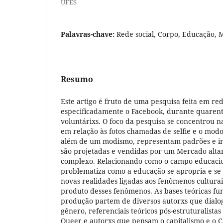
UFES
Palavras-chave:
Rede social, Corpo, Educação,
Resumo
Este artigo é fruto de uma pesquisa feita em red
especificadamente o Facebook, durante quarent
voluntárixs. O foco da pesquisa se concentrou na
em relação às fotos chamadas de selfie e o modo
além de um modismo, representam padrões e i
são projetadas e vendidas por um Mercado alta
complexo. Relacionando como o campo educacio
problematiza como a educação se apropria e se
novas realidades ligadas aos fenômenos cultura
produto desses fenômenos. As bases teóricas fu
produção partem de diversos autorxs que dialo
gênero, referenciais teóricos pós-estruturalistas
Queer e autorxs que pensam o capitalismo e o Ca