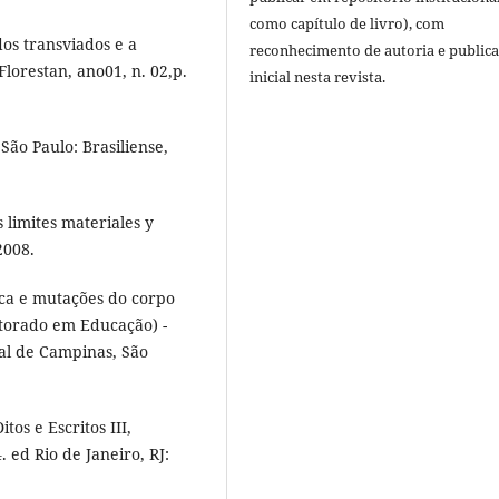
como capítulo de livro), com
os transviados e a
reconhecimento de autoria e public
Florestan, ano01, n. 02,p.
inicial nesta revista.
ão Paulo: Brasiliense,
limites materiales y
2008.
ica e mutações do corpo
utorado em Educação) -
al de Campinas, São
os e Escritos III,
. ed Rio de Janeiro, RJ: