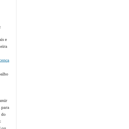
:
is e
meira
cença
balho
umir
, para
o do
:
l ou