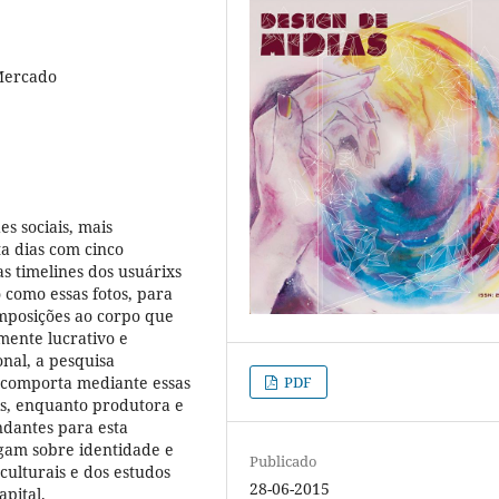
 Mercado
es sociais, mais
a dias com cinco
s timelines dos usuárixs
 como essas fotos, para
mposições ao corpo que
mente lucrativo e
nal, a pesquisa
 comporta mediante essas
PDF
is, enquanto produtora e
ndantes para esta
gam sobre identidade e
Publicado
 culturais e dos estudos
28-06-2015
pital.