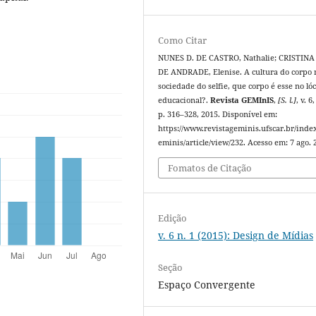
Como Citar
NUNES D. DE CASTRO, Nathalie; CRISTINA
DE ANDRADE, Elenise. A cultura do corpo 
sociedade do selfie, que corpo é esse no ló
educacional?.
Revista GEMInIS
,
[S. l.]
, v. 6,
p. 316–328, 2015. Disponível em:
https://www.revistageminis.ufscar.br/inde
eminis/article/view/232. Acesso em: 7 ago. 
Fomatos de Citação
Edição
v. 6 n. 1 (2015): Design de Mídias
Seção
Espaço Convergente