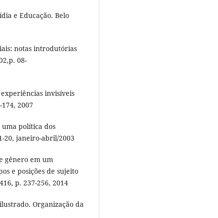
dia e Educação. Belo
ais: notas introdutórias
02,p. 08-
experiências invisíveis
9-174, 2007
 uma política dos
-20, janeiro-abril/2003
 de gênero em um
os e posições de sujeito
 416, p. 237-256, 2014
ilustrado. Organização da