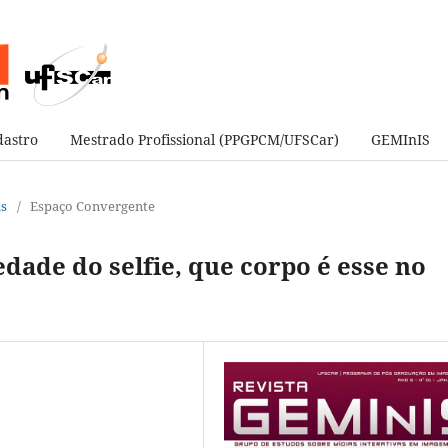
astro
Mestrado Profissional (PPGPCM/UFSCar)
GEMInIS
as
/
Espaço Convergente
edade do selfie, que corpo é esse no