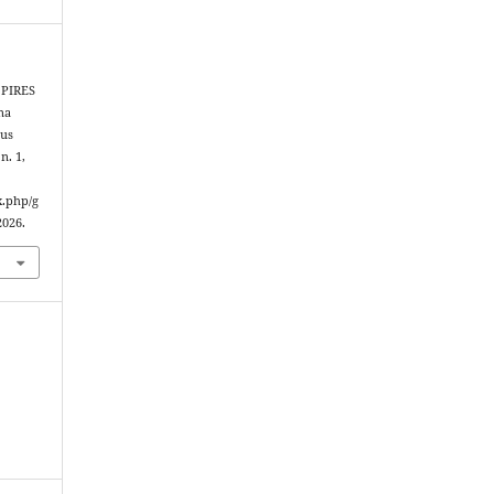
 PIRES
na
cus
 n. 1,
x.php/g
2026.