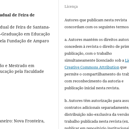
Licença
adual de Feira de
Autores que publicam nesta revista
concordam com os seguintes termos
ual de Feira de Santana-
ós-Graduação em Educação
a. Autores mantém os direitos autora
 pela Fundação de Amparo
concedem à revista o direito de pri
publicação, com o trabalho
simultaneamente licenciado sob a
Li
ção e Mestrado em
Creative Commons Attribution
que
ucação pela Faculdade
permite o compartilhamento do tra
com reconhecimento da autoria e
publicação inicial nesta revista.
b. Autores têm autorização para ass
contratos adicionais separadamente
distribuição não-exclusiva da versã
neiro: Nova Fronteira,
trabalho publicada nesta revista (ex.
publicar em repositório instituciona